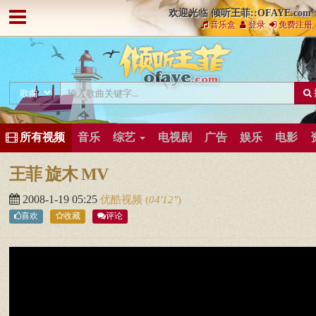
欢迎光临 倾听王菲::OFAYE.com
音乐盒
登录
免费注册
所有视频
音乐
综艺
电视剧
广告
娱乐
电影
王菲 旋木 MV
2008-1-19 05:25
优酷视频
(
04′12″
)
喜欢
收藏
评论