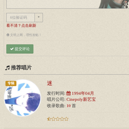
*
看不清？点击刷新
文明上网，理性发帖！
提交评论
推荐唱片
迷
专辑
发行时间:
1994年04月
唱片公司:
Cinepoly新艺宝
10
收录歌曲:
首