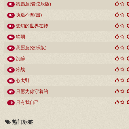
我愿意(管弦乐版)
01
执迷不悔(国)
02
变幻的世界在转
03
软弱
04
我愿意(弦乐版)
05
沉醉
06
冷战
07
心太野
08
只愿为你守着约
09
只有我自己
10
热门标签