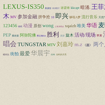
LEXUS-IS350
王菲
暗涌.
谢霆锋
kkcapt
狄波拉
高清图片
即兴
木
参加金融
流行音乐
MV
拼争抢
10
哆啦A梦
天然
麦
华语
123456
动漫
wong
xqaizh
唯美
原创
催眠
上海演唱会
胜利
PEP
活动/现场
阿弥陀佛
旋木
苹果
窦靖童
演讲
男主角bie
唱会
TUNGSTAR
刘嘉玲
两个
m.z
MTV
《愿》
华晨宇
最爱
街拍
蜡对比
传奇
当时的月亮