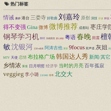
热门标签
刘嘉玲
情诫
三娄寺
原创
港台
好歌曲
演技
康婷
菲迷
怀旧
微博推荐
枣庄学
得不变强
Gina
微博
成都站
钢琴学习机
春晚
檀
粤语
田震
翻唱
失眠医院
爱心捐款
敏
沈银河
9focus
灰姐
阿涛吉他
双声道
英语
妈
王菲vs陈奕
韩国达人秀
布拉格广场
新闻/其它
恋情
天使
MTV
乡情浓
百年孤寂
当时的月亮
日月明哲
经济学
乘客
veggieg
北交大
李小璐
传奇
王菲演唱