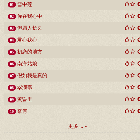
雪中莲
01
你在我心中
02
但愿人长久
03
君心我心
04
初恋的地方
05
南海姑娘
06
假如我是真的
07
翠湖寒
08
黄昏里
09
奈何
10
更多 ...