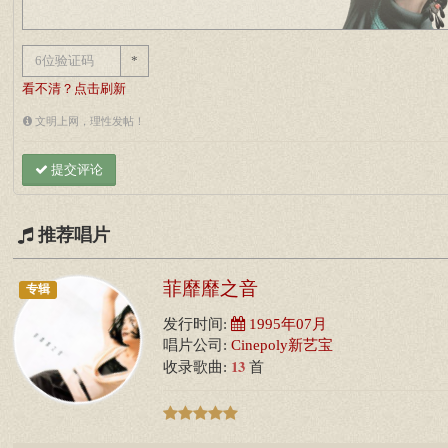
*
看不清？点击刷新
文明上网，理性发帖！
提交评论
推荐唱片
菲靡靡之音
专辑
发行时间:
1995年07月
唱片公司:
Cinepoly新艺宝
13
收录歌曲:
首