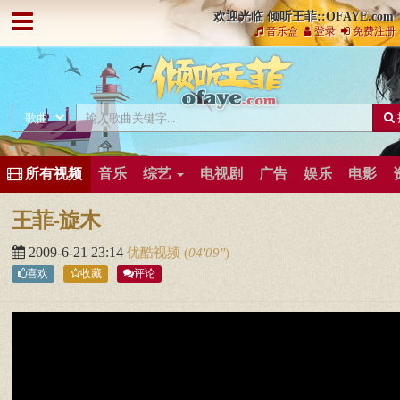
欢迎光临 倾听王菲::OFAYE.com
音乐盒
登录
免费注册
所有视频
音乐
综艺
电视剧
广告
娱乐
电影
王菲-旋木
2009-6-21 23:14
优酷视频
(
04′09″
)
喜欢
收藏
评论