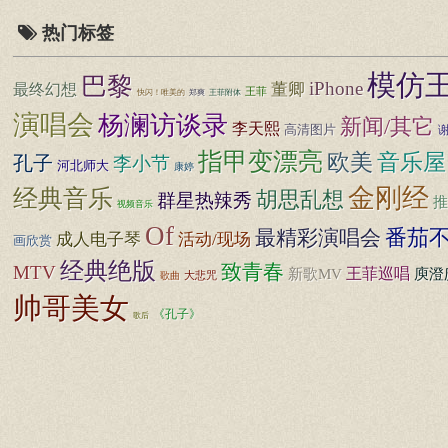
热门标签
模仿
巴黎
iPhone
董卿
最终幻想
王菲
快闪！唯美的
郑爽
王菲附体
演唱会
杨澜访谈录
新闻/其它
李天熙
高清图片
指甲变漂亮
音乐屋
欧美
孔子
李小节
河北师大
康婷
金刚经
经典音乐
胡思乱想
群星热辣秀
推
视频音乐
Of
番茄
最精彩演唱会
成人电子琴
活动/现场
画欣赏
经典绝版
致青春
MTV
王菲巡唱
庾澄
新歌MV
大悲咒
歌曲
帅哥美女
《孔子》
歌后