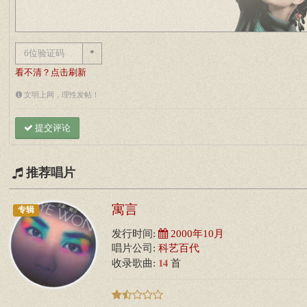
*
看不清？点击刷新
文明上网，理性发帖！
提交评论
推荐唱片
寓言
专辑
发行时间:
2000年10月
唱片公司:
科艺百代
14
收录歌曲:
首