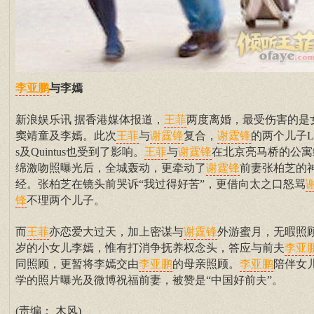
与李嫣
李亚鹏
新浪娱乐讯 据香港媒体报道，
两度离婚，最受伤害的是
王菲
窦靖童及李嫣。此次
与
复合，
的两个儿子Lu
王菲
谢霆锋
谢霆锋
s及Quintus也受到了影响。
与
在北京亮马桥的公寓
王菲
谢霆锋
绵激吻照曝光后，全城轰动，更牵动了
前妻张柏芝的
谢霆锋
经。张柏芝在镜头前哭诉“我过得好苦”，更借向太之口怒骂
不理两个儿子。
锋
而
亦恋爱大过天，加上密谋与
外游蜜月，无暇照顾
王菲
谢霆锋
岁的小女儿李嫣，惟有打消争抚养权念头，答应与前夫
李亚
同照顾，更暂将李嫣交由
的母亲照顾。
陪伴女
李亚鹏
李亚鹏
学的照片曝光及微博祝福前妻，被赞是“中国好前夫”。
(责编： 木风)