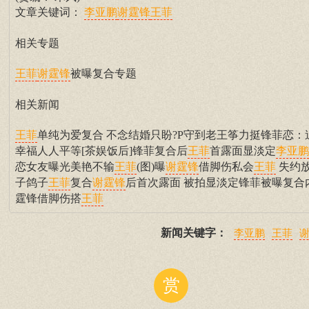
文章关键词：
李亚鹏
谢霆锋
王菲
相关专题
被曝复合专题
王菲
谢霆锋
相关新闻
单纯为爱复合 不念结婚只盼?P守到老王筝力挺锋菲恋：
王菲
幸福人人平等[茶娱饭后]锋菲复合后
首露面显淡定
王菲
李亚鹏
恋女友曝光美艳不输
(图)曝
借脚伤私会
失约
王菲
谢霆锋
王菲
子鸽子
复合
后首次露面 被拍显淡定锋菲被曝复合
王菲
谢霆锋
霆锋借脚伤搭
王菲
新闻关键字：
李亚鹏
王菲
赏