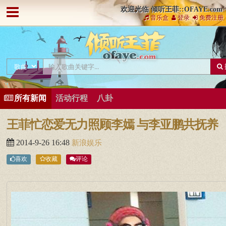
欢迎光临 倾听王菲::OFAYE.com
音乐盒
登录
免费注册
所有新闻
活动行程
八卦
王菲忙恋爱无力照顾李嫣 与李亚鹏共抚养
2014-9-26 16:48
新浪娱乐
喜欢
收藏
评论