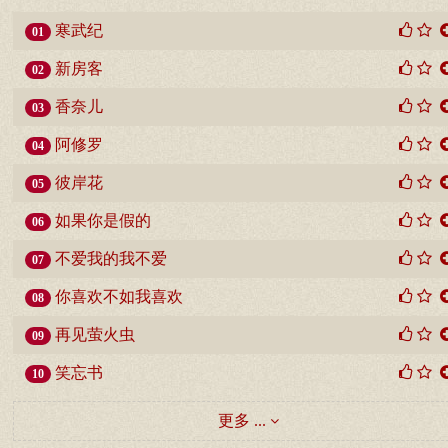
寒武纪
01
新房客
02
香奈儿
03
阿修罗
04
彼岸花
05
如果你是假的
06
不爱我的我不爱
07
你喜欢不如我喜欢
08
再见萤火虫
09
笑忘书
10
更多 ...