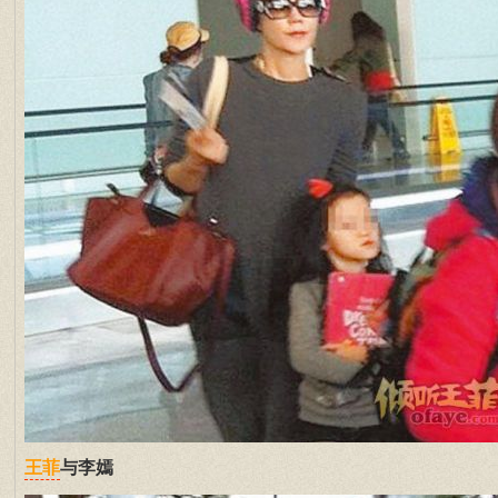
与李嫣
王菲