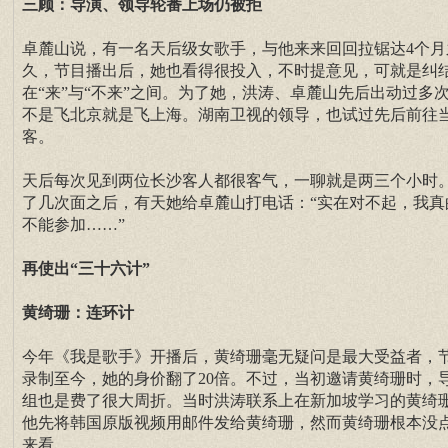
三顾：导演、领导轮番上场仍被拒
卓麓山说，有一名天后级女歌手，与他来来回回拉锯达4个月
久，节目播出后，她也看得很投入，不时提意见，可就是纠
在“来”与“不来”之间。为了她，洪涛、卓麓山先后出动过多
不是飞北京就是飞上海。湖南卫视的领导，也试过先后前往
客。
天后每次见到两位长沙客人都很客气，一聊就是两三个小时
了几次面之后，有天她给卓麓山打电话：“实在对不起，我真
不能参加……”
再使出“三十六计”
黄绮珊：连环计
今年《我是歌手》开播后，黄绮珊毫无疑问是最大受益者，
录制至今，她的身价翻了20倍。不过，当初邀请黄绮珊时，
组也是费了很大周折。当时洪涛联系上在新加坡学习的黄绮
他先将韩国原版视频用邮件发给黄绮珊，然而黄绮珊根本没
来看。