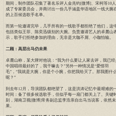
期间，制作团队召集了著名乐评人金兆钧[微博]、宋柯等10
成了专家委员会，并商讨出一份几乎涵盖华语地区一线大腕
的上百候选歌手名单。
而第一轮邀请完毕，几乎所有的一线歌手都拒绝了他们，这
包括类似王菲、陈奕迅级别的大腕。负责邀请艺人的卓麓山
示，歌手们拒绝参加的理由，无非是大咖不屑、小咖怕输。
二顾：高层出马仍未果
卓麓山称，某大牌对他说：“我为什么要让人家去评，我已经
中国唱得最好的了，我干嘛去？”另外一种情况是“爱惜羽
毛”，“我就是大腕，你是个小腕，你把我给灭了。那我图什
呢？”
到去年12月，导演团队都绝望了，这是洪涛记忆中最艰难的
时间：备了很多候选歌手，但似乎每一扇门都关上了。关键
刻，湖南卫视[微博]常务副总监李浩亲自出马当说客，依然未
果。