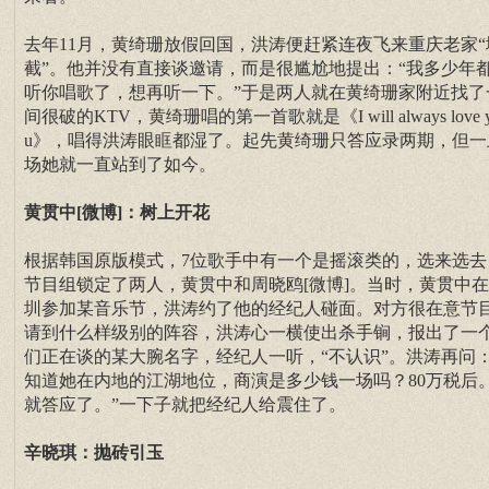
去年11月，黄绮珊放假回国，洪涛便赶紧连夜飞来重庆老家“
截”。他并没有直接谈邀请，而是很尴尬地提出：“我多少年
听你唱歌了，想再听一下。”于是两人就在黄绮珊家附近找了
间很破的KTV，黄绮珊唱的第一首歌就是《I will always love 
u》，唱得洪涛眼眶都湿了。起先黄绮珊只答应录两期，但一
场她就一直站到了如今。
黄贯中[微博]：树上开花
根据韩国原版模式，7位歌手中有一个是摇滚类的，选来选去
节目组锁定了两人，黄贯中和周晓鸥[微博]。当时，黄贯中
圳参加某音乐节，洪涛约了他的经纪人碰面。对方很在意节
请到什么样级别的阵容，洪涛心一横使出杀手锏，报出了一
们正在谈的某大腕名字，经纪人一听，“不认识”。洪涛再问：
知道她在内地的江湖地位，商演是多少钱一场吗？80万税后
就答应了。”一下子就把经纪人给震住了。
辛晓琪：抛砖引玉