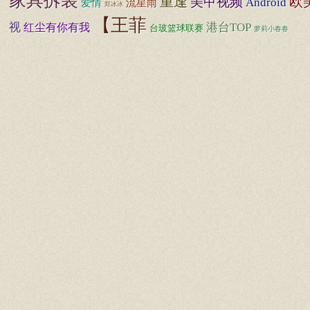
家具拆装
重逢
欧
美甲视频
Android
流星雨
爱情
郑冰冰
【王菲
视
港台TOP
红尘有你有我
台玻篮球联赛
萝莉小春春