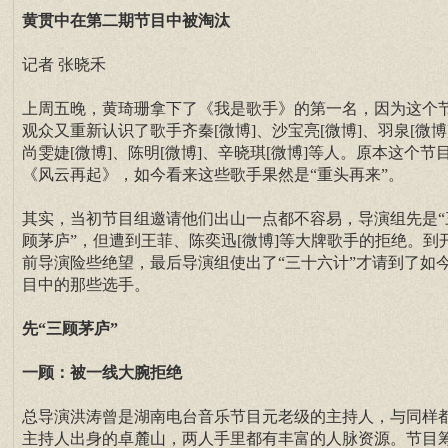
黄贯中在第二期节目中被淘汰
记者 张晓禾
上周五晚，黄琦珊拿下了《我是歌手》的第一名，因为这个
观众又重新认识了歌手齐秦[微博]、沙宝亮[微博]、羽泉[微博
尚雯婕[微博]、陈明[微博]、辛晓琪[微博]等人。原本这个节
《风云再起》，如今看来这些歌手果然是“重头再来”。
其实，当初节目组邀请他们出山一点都不容易，导演组先是“
顾茅庐”，但遭到王菲、陈奕迅[微博]等大牌歌手的拒绝。到
前导演险些绝望，最后导演组使出了“三十六计”才请到了如
目中的那些选手。
先“三顾茅庐”
一顾：被一线大腕拒绝
总导演洪涛曾是湖南电台音乐节目元老级的主持人，与同样
主持人出身的卓麓山，两人手里都有丰富的人脉资源。节目