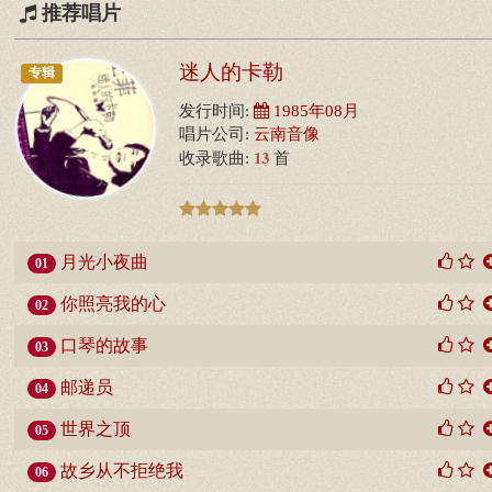
推荐唱片
迷人的卡勒
专辑
发行时间:
1985年08月
唱片公司:
云南音像
13
收录歌曲:
首
月光小夜曲
01
你照亮我的心
02
口琴的故事
03
邮递员
04
世界之顶
05
故乡从不拒绝我
06