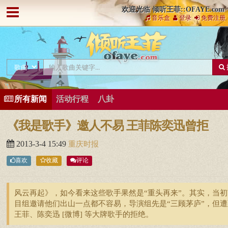
欢迎光临 倾听王菲::OFAYE.com
音乐盒
登录
免费注册
所有新闻
活动行程
八卦
《我是歌手》邀人不易 王菲陈奕迅曾拒
2013-3-4 15:49
重庆时报
喜欢
收藏
评论
风云再起》，如今看来这些歌手果然是“重头再来”。其实，当初
目组邀请他们出山一点都不容易，导演组先是“三顾茅庐”，但遭
王菲、陈奕迅 [微博] 等大牌歌手的拒绝。