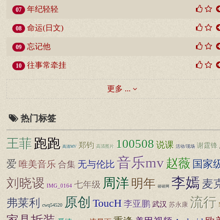
年纪轻轻
07
命运(日文)
08
忘记他
09
往事常牵挂
10
更多 ...
热门标签
王菲
跑跑
100508
说课
郑钧
谢霆锋
高清图片
活动/现场
高清MV
音乐mv
赵薇
爱
国家
唯美音乐
无与伦比
合集
李嫣
周洋
刘晓谡
明年
麦克
七年级
IMG_0164
碰碰网
原创
流行
弗莱利
ToucH
李亚鹏
武汉
苏永康
cwq54520