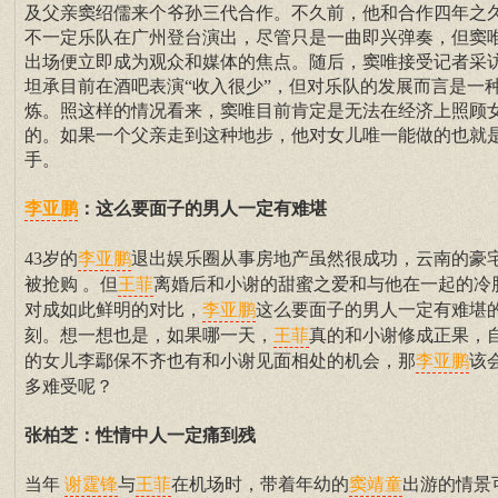
及父亲窦绍儒来个爷孙三代合作。不久前，他和合作四年之
不一定乐队在广州登台演出，尽管只是一曲即兴弹奏，但窦
出场便立即成为观众和媒体的焦点。随后，窦唯接受记者采
坦承目前在酒吧表演“收入很少”，但对乐队的发展而言是一
炼。照这样的情况看来，窦唯目前肯定是无法在经济上照顾
的。如果一个父亲走到这种地步，他对女儿唯一能做的也就
手。
：这么要面子的男人一定有难堪
李亚鹏
43岁的
退出娱乐圈从事房地产虽然很成功，云南的豪
李亚鹏
被抢购 。但
离婚后和小谢的甜蜜之爱和与他在一起的冷
王菲
对成如此鲜明的对比，
这么要面子的男人一定有难堪
李亚鹏
刻。想一想也是，如果哪一天，
真的和小谢修成正果，
王菲
的女儿李鄢保不齐也有和小谢见面相处的机会，那
该
李亚鹏
多难受呢？
张柏芝：性情中人一定痛到残
当年
与
在机场时，带着年幼的
出游的情景
谢霆锋
王菲
窦靖童