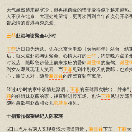
天气虽然越来越寒冷，但再续前缘的锋菲爱得似乎越来越热
人不仅在北京、大理处处留情，更再次回到当年首次公开牵
告恋情的香港再秀恩爱。
赴港与谢聚会4小时
王菲
近日颇为活跃。先在北京为电影《匆匆那年》站台，结
王菲
后，就火速赴港与谢聚会。心情大好的
，约傍晚六点多
王菲
时装店，随即急步登上前来接应的爱郎
的座驾。
谢霆锋
谢霆
到女友即展现迷人笑容，而
见到小别数天的爱郎，也难
王菲
心，甜笑以对，随后
的座驾直驶至寓所。
谢霆锋
经过4小时的家中谈情短聚后，
的座驾再次驶出，并来到
王菲
的好姐妹赵薇的家，径直驶进停车场。也许
见过爱郎
菲
王菲
随即急欲与赵薇和女儿
相见。
窦靖童
十指紧扣探望经纪人陈家瑛
6日11点左右两人又现身浅水湾道附近，
下车，
大
谢霆锋
王菲