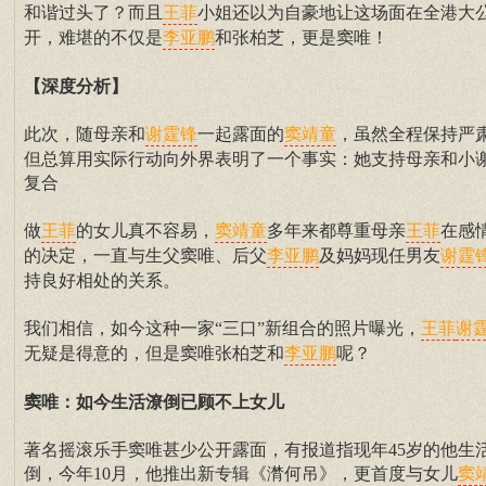
和谐过头了？而且
小姐还以为自豪地让这场面在全港大
王菲
开，难堪的不仅是
和张柏芝，更是窦唯！
李亚鹏
【深度分析】
此次，随母亲和
一起露面的
，虽然全程保持严
谢霆锋
窦靖童
但总算用实际行动向外界表明了一个事实：她支持母亲和小
复合
做
的女儿真不容易，
多年来都尊重母亲
在感
王菲
窦靖童
王菲
的决定，一直与生父窦唯、后父
及妈妈现任男友
李亚鹏
谢霆
持良好相处的关系。
我们相信，如今这种一家“三口”新组合的照片曝光，
王菲
谢
无疑是得意的，但是窦唯张柏芝和
呢？
李亚鹏
窦唯：如今生活潦倒已顾不上女儿
著名摇滚乐手窦唯甚少公开露面，有报道指现年45岁的他生
倒，今年10月，他推出新专辑《潸何吊》，更首度与女儿
窦