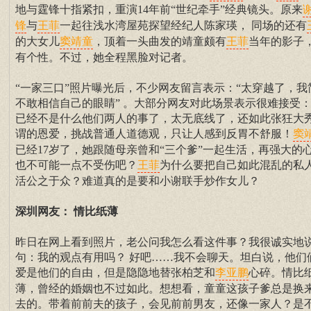
地与霆锋十指紧扣，重演14年前“世纪牵手”经典镜头。原来
与
一起往浅水湾屋苑探望经纪人陈家瑛， 同场的还有
锋
王菲
的大女儿
，顶着一头曲发的靖童颇有
当年的影子
窦靖童
王菲
有个性。不过，她全程黑脸对记者。
“一家三口”照片曝光后，不少网友留言表示：“太穿越了，我
不敢相信自己的眼睛” 。大部分网友对此场景表示很难接受
已经不是什么他们两人的事了，太无底线了，还如此张狂大
谓的恩爱，挑战普通人道德观，只让人感到反胃不舒服！
窦
已经17岁了，她跟随母亲曾和“三个爹”一起生活，再强大的
也不可能一点不受伤吧？
为什么要把自己如此混乱的私
王菲
活公之于众？难道真的是要和小谢联手炒作女儿？
深圳网友： 情比纸薄
昨日在网上看到照片，老公问我怎么看这件事？我很诚实地
句：我的观点有用吗？ 好吧……我不会聊天。坦白说，他们
爱是他们的自由，但是隐隐地替张柏芝和
心碎。情比
李亚鹏
薄，曾经的婚姻也不过如此。想想看，童童这孩子爹总是换
去的。带着前前夫的孩子，会见前前男友，还像一家人？是