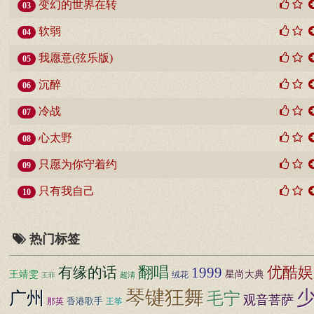
变幻的世界在转
03
软弱
04
我愿意(弦乐版)
05
沉醉
06
冷战
07
心太野
08
只愿为你守着约
09
只有我自己
10
热门标签
优酷娱
有缘的话
翻唱
1999
王靖雯
星尚大典
超淸
绒花
王菲
琴键狂舞
广州
毛宁
观音菩萨
香港歌手
王筝
那英