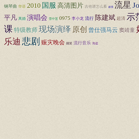
流星
J
国服
2010
高清图片
钢琴曲
华语
吉他谱怎么看
超强
示
演唱会
陈建斌
平凡
0975
李小龙
流行
超清
离婚
雪中莲
课
现场演绎
原创
特级教师
曾仕强马云
窦靖童
悲剧
乐迪
赈灾晚会
流行音乐
搞笑
海盗