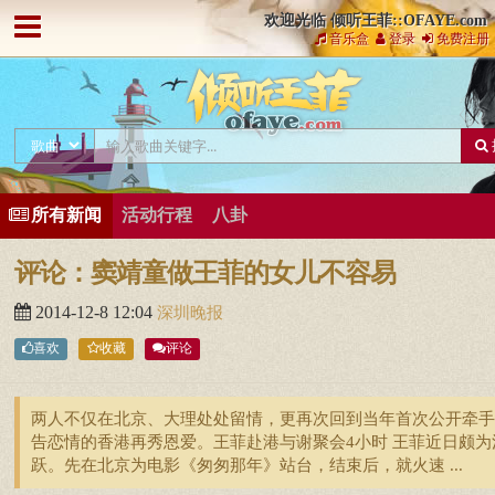
欢迎光临 倾听王菲::OFAYE.com
音乐盒
登录
免费注册
所有新闻
活动行程
八卦
评论：窦靖童做王菲的女儿不容易
2014-12-8 12:04
深圳晚报
喜欢
收藏
评论
两人不仅在北京、大理处处留情，更再次回到当年首次公开牵手
告恋情的香港再秀恩爱。王菲赴港与谢聚会4小时 王菲近日颇为
跃。先在北京为电影《匆匆那年》站台，结束后，就火速 ...