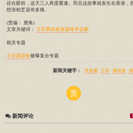
还在眼前，这天三人再度重逢。而且这故事就发生在香港，
想张柏芝该有多痛。
(责编： 鹿角)
文章关键词：
王菲
窦靖童
谢霆锋
李亚鹏
相关专题
被曝复合专题
王菲
谢霆锋
新闻关键字：
李亚鹏
王菲
窦靖童
赏
新闻评论