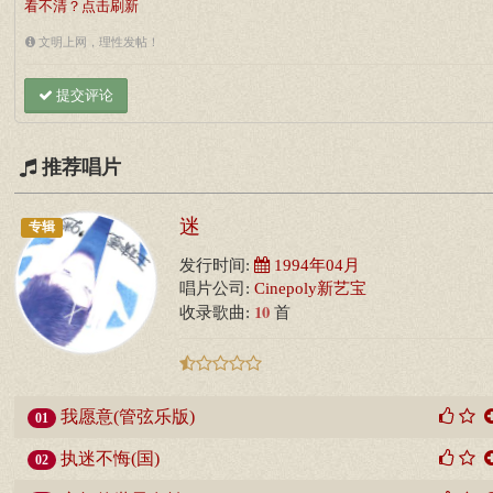
看不清？点击刷新
文明上网，理性发帖！
提交评论
推荐唱片
迷
专辑
发行时间:
1994年04月
唱片公司:
Cinepoly新艺宝
10
收录歌曲:
首
我愿意(管弦乐版)
01
执迷不悔(国)
02