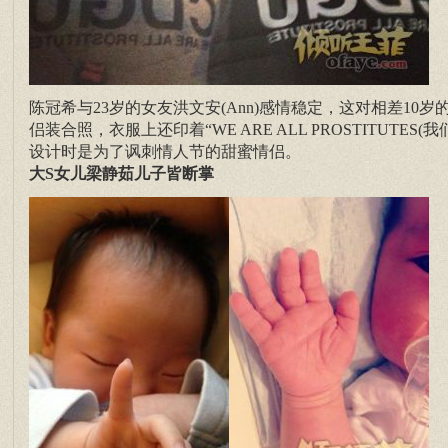
陈冠希与23岁的女友洪文安(Ann)感情稳定，这对相差1
侣装合照，衣服上还印着“WE ARE ALL PROSTITU
设计时是为了讽刺情人节的甜蜜情侣。
大S女儿梁静茹儿子皆断掌