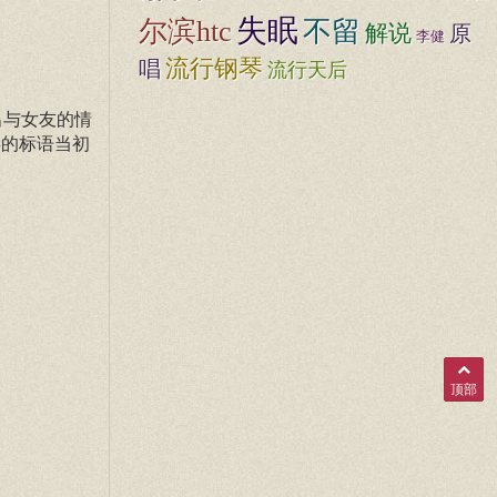
失眠
不留
尔滨htc
解说
原
李健
流行钢琴
唱
流行天后
出与女友的情
另类的标语当初
顶部