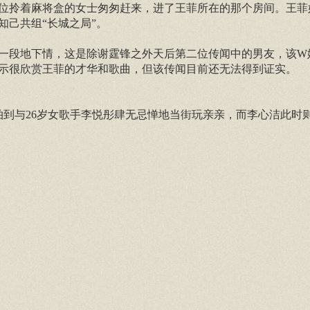
位拎着麻将盒的女士匆匆赶来，进了王菲所在的那个房间。王菲
己共组“长城之局”。
一段地下情，这是除谢霆锋之外天后第二位传闻中的男友，该W
示很欣赏王菲的才华和歌曲，但该传闻目前还无法得到证实。
拍到与26岁女歌手李悦彤肆无忌惮地当街玩亲亲，而李心洁此时