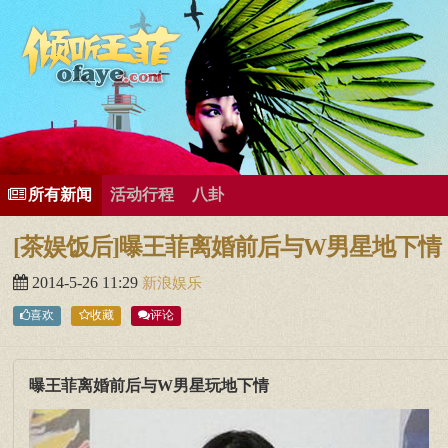
所有歌曲专辑
王菲新闻
王菲的精美图片
王菲精彩视频
王菲论坛
给王菲留言
用户中心
王
所有新闻
活动行程
八卦
[茶娱饭后]曝王菲离婚前后与W男星地下情
2014-5-26 11:29
新浪娱乐
喜欢
收藏
评论
曝王菲离婚前后与W男星玩地下情