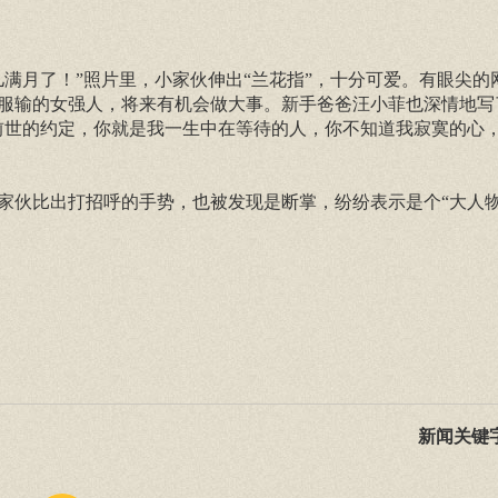
儿满月了！”照片里，小家伙伸出“兰花指”，十分可爱。有眼尖的
服输的女强人，将来有机会做大事。新手爸爸汪小菲也深情地写
前世的约定，你就是我一生中在等待的人，你不知道我寂寞的心
家伙比出打招呼的手势，也被发现是断掌，纷纷表示是个“大人物
新闻关键