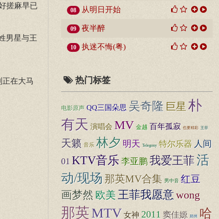
好搓麻早已
从明日开始
08
夜半醉
09
姓男星与王
执迷不悔(粤)
10
热门标签
则正在大马
朴
吴奇隆
巨星
QQ三国朵思
电影原声
有天
MV
百年孤寂
演唱会
金越
也要精彩
王菲
林夕
天籁
明天
人间
特尔乐器
音乐
Telegony
活
KTV音乐
我爱王菲
01
李亚鹏
动/现场
那英MV合集
红豆
男中音
王菲我愿意
画梦然
欧美
wong
那英
MTV
哈
2011
窦佳嫄
女神
郑州