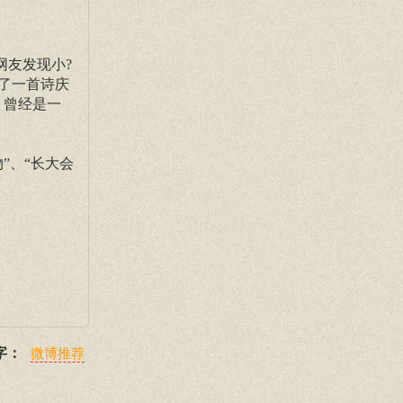
网友发现小?
了一首诗庆
，曾经是一
”、“长大会
字：
微博推荐