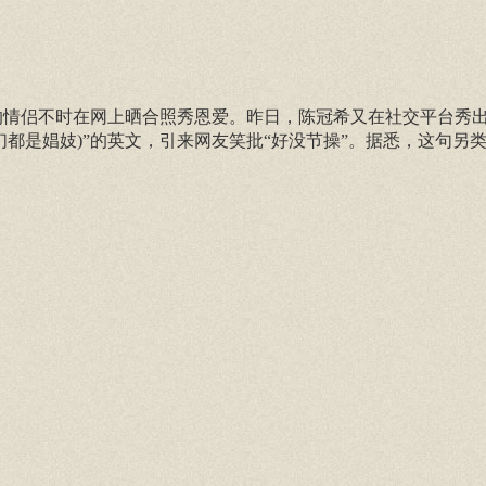
0岁的情侣不时在网上晒合照秀恩爱。昨日，陈冠希又在社交平台秀
TES(我们都是娼妓)”的英文，引来网友笑批“好没节操”。据悉，这句