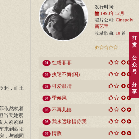
发行时间:
1993年12月
唱片公司:
Cinepoly
新艺宝
10
收录歌曲:
首
打
赏
公
红粉菲菲
01
众
号
执迷不悔(国)
02
分
可爱眼睛
03
泛起，而王
享
季候风
04
菲依然梳着
不再儿嬉
05
但当天她素
我永远珍惜你我
友人紧紧跟
06
车来到西坝
情敌
07
房，与她同