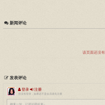
新闻评论
该页面还没有
发表评论
登录
注册
您没有登录，如果还不是会员请先注册