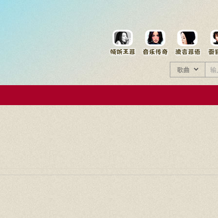
菲资料档案
王菲同款商品