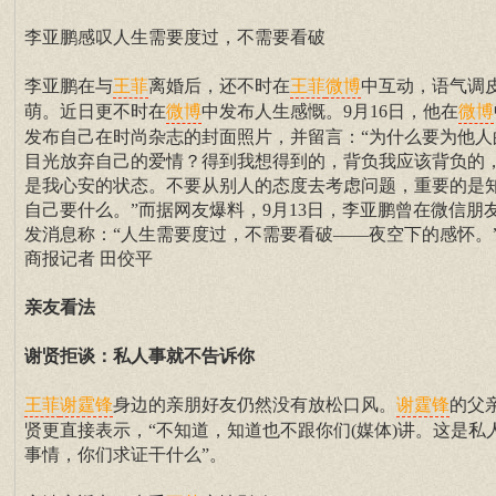
李亚鹏感叹人生需要度过，不需要看破
李亚鹏在与
离婚后，还不时在
中互动，语气调
王菲
王菲
微博
萌。近日更不时在
中发布人生感慨。9月16日，他在
微博
微博
发布自己在时尚杂志的封面照片，并留言：“为什么要为他人
目光放弃自己的爱情？得到我想得到的，背负我应该背负的
是我心安的状态。不要从别人的态度去考虑问题，重要的是
自己要什么。”而据网友爆料，9月13日，李亚鹏曾在微信朋
发消息称：“人生需要度过，不需要看破——夜空下的感怀。”
商报记者 田佼平
亲友看法
谢贤拒谈：私人事就不告诉你
身边的亲朋好友仍然没有放松口风。
的父
王菲
谢霆锋
谢霆锋
贤更直接表示，“不知道，知道也不跟你们(媒体)讲。这是私
事情，你们求证干什么”。