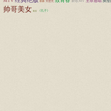
致青春
MTV
王菲巡唱
庾澄
新歌MV
大悲咒
歌曲
帅哥美女
《孔子》
歌后