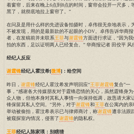
着窗帘，后来在晚上6点到8点的时间，窗帘会拉开一尺多，
黑了，就彻底地拉上窗帘了。”
在问及是用什么样的先进设备拍摄时，卓伟很无奈地表示，
不被发现，用的是最新款的不起眼的小DV。卓伟告诉华商报
者，在发稿前并未联系
与
方面进行求证，“因为我
王菲
谢霆锋
拍的东西，足以证明两人已经复合。” 华商报记者 田佼平 风
经纪人反应
经纪人霍汶希[
]：给空间
谢霆锋
微博
昨日，
经纪人霍汶希发声明回应“
复合”一
谢霆锋
王菲
谢霆锋
事，“感谢各大传媒朋友对于霆锋恋情的关心，虽然霆锋身为
众人物，但他本身对其私人事情一向保持低调，故恳请大家
锋保留其私人空间。”另外，对于
和
在公寓内的亲
谢霆锋
王菲
举动被偷拍，霍汶希表示已与律师商讨，称
遭非法跟
谢霆锋
被窥探室内情况，侵害了
的隐私权。
谢霆锋
经纪人陈家瑛：别瞎猜
王菲