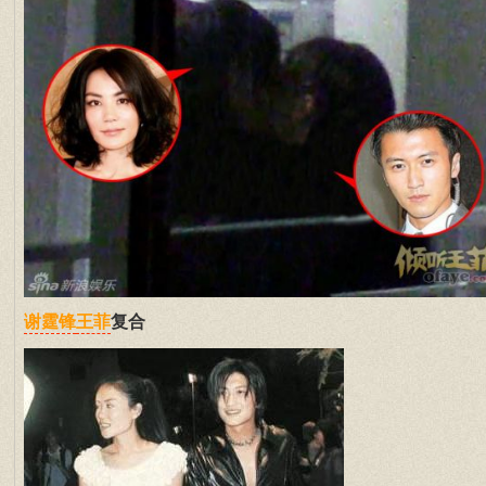
复合
谢霆锋
王菲