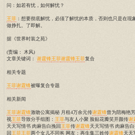
问：如若有忧，如何解忧？
：想要彻底解忧，必须了解忧的本质，否则也只是在现
王菲
做挣扎。了即解。
据《世界时装之苑》
(责编： 木风)
文章关键词：
复合
谢霆锋
王菲
谢霆锋
王菲
相关专题
被曝复合专题
王菲
谢霆锋
相关新闻
激吻公寓揭秘 月租4万余元传
曾为陪梅艳
王菲
谢霆锋
谢霆锋
视
导致分手组图：
与友人小聚 脸贴花瓣笑开颜传
王菲
王菲
谢
天天写情书 肉麻告白挽回
传
天天写情书 肉麻告白
王菲
谢霆锋
回
两个女儿不同爸 网友：再生集三姓传
天天
王菲
王菲
谢霆锋