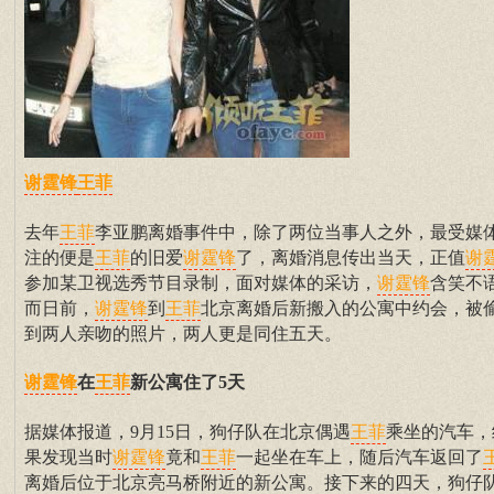
谢霆锋
王菲
去年
李亚鹏离婚事件中，除了两位当事人之外，最受媒
王菲
注的便是
的旧爱
了，离婚消息传出当天，正值
王菲
谢霆锋
谢
参加某卫视选秀节目录制，面对媒体的采访，
含笑不
谢霆锋
而日前，
到
北京离婚后新搬入的公寓中约会，被
谢霆锋
王菲
到两人亲吻的照片，两人更是同住五天。
在
新公寓住了5天
谢霆锋
王菲
据媒体报道，9月15日，狗仔队在北京偶遇
乘坐的汽车，
王菲
果发现当时
竟和
一起坐在车上，随后汽车返回了
谢霆锋
王菲
离婚后位于北京亮马桥附近的新公寓。接下来的四天，狗仔