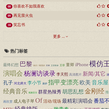
你喜欢不如我喜欢
08
再见萤火虫
09
笑忘书
10
更多 ...
热门标签
模仿
巴黎
iPhone
董卿
最终幻想
王菲
快闪！唯美的
郑爽
王菲附体
演唱会
杨澜访谈录
新闻/其它
李天熙
高清图片
指甲变漂亮
音乐屋
欧美
孔子
李小节
河北师大
康婷
金刚经
经典音乐
胡思乱想
群星热辣秀
推
视频音乐
Of
番茄
最精彩演唱会
成人电子琴
活动/现场
画欣赏
经典绝版