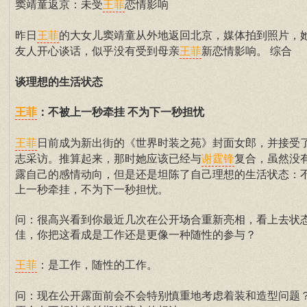
窦靖童返京：未受
恋情影响
王菲
昨日
的大女儿窦靖童从外地返回北京，媒体拍到照片，
王菲
友人开心谈话，似乎没有受到母亲
新恋情影响。 综合
王菲
谈理想的生活状态
：不被上一秒牵挂 不为下一秒担忧
王菲
日前成为新出街的《世界时装之苑》封面女郎，并接受
王菲
志采访。推算起来，那时她应该已经与
复合，虽然没
谢霆锋
露自己的感情动向，但是还是坦陈了自己理想的生活状态：
上一秒牵挂，不为下一秒担忧。
问：很高兴看到你最近几次在公开场合重新亮相，看上去状
佳，你把这看成是工作还是更像一种随性的参与？
：是工作，随性的工作。
王菲
问：现在公开露面前会不会特别慎重地考虑着装和造型问题