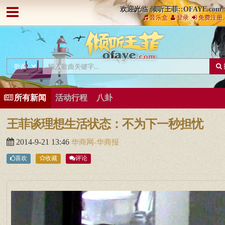
欢迎光临 倾听王菲::OFAYE.com
音乐盒
登录
免费注册
所有新闻
活动行程
八卦
王菲谈理想生活状态：不为下一秒担忧
2014-9-21 13:46
华商网-华商报
喜欢
收藏
评论