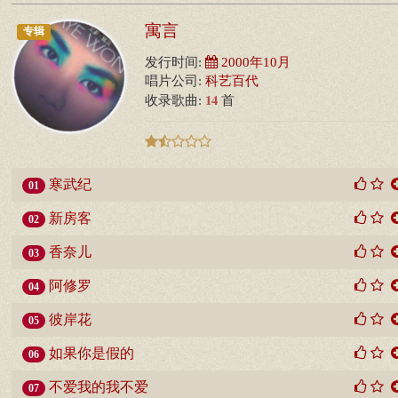
寓言
专辑
发行时间:
2000年10月
唱片公司:
科艺百代
14
收录歌曲:
首
寒武纪
01
新房客
02
香奈儿
03
阿修罗
04
彼岸花
05
如果你是假的
06
不爱我的我不爱
07