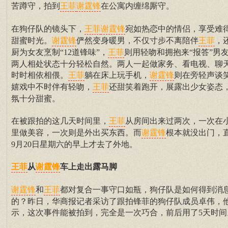
苦蹲守，拍到
在公寓内缠绵厮守。
王菲
谢霆锋
在狗仔队的镜头下，
宛如热恋中的情侣，享受难
王菲
谢霆锋
甜蜜时光。
俨然变身暖男，不仅寸步不离陪伴
，
谢霆锋
王菲
厨为女友烹制“12道锋味”，
则用轻吻和拥抱来“报答”男
王菲
两人相处状态十分轻松自然。两人一起做家务、看电视、聊
时时相依相偎。
躺在床上玩手机，
则在旁轻声谈
王菲
谢霆锋
嬉戏中不时伴有轻吻，
还甜笑着跑开，展露出少女姿态
王菲
氛十分甜蜜。
在被跟拍的这几天时间里，
从房间出来过两次，一次在
王菲
里做美容，一次则是外出买东西。而
根本就没出门，
谢霆锋
9月20日星期六的早上才去了外地。
从
车上走出露马脚
王菲
谢霆锋
和
都对复合一事守口如瓶，狗仔队是如何得到消
谢霆锋
王菲
的？昨日，华商报记者采访了跟拍锋菲的狗仔队成员卓伟，
示，这次事件能被拍到，完全是一次巧合，前后用了5天时间