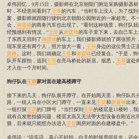
卓伟回忆，9月15日，摄影师在北京朝阳门附近采购摄影器材
时，不经意间看到了
的汽车，“当时车上没人，为了找到
王菲
案，摄影师就跟随行驶到北京朝阳公园附近的一家超市。不
会，
的商务汽车也出现了。”看到这种场景，狗仔队就
谢霆锋
经预感到有情况，“
从
的车子里下来，去自己车上
王菲
谢霆锋
了东西又回到了
的车上，我们摄影师就拍了两张照片
谢霆锋
现车里还有两个人，照片放大一看，
身边的这位男士正
王菲
。这时，我们就确定
和
已经复合。”于是，狗
霆锋
王菲
谢霆锋
队开车跟拍，追到
在亮马桥处的新居。据悉，
这处
王菲
王菲
才入住一个月时间。
狗仔队在
家对面在建高楼蹲守
王菲
接下来的几天，狗仔队展开蹲守。在开始两天里，狗仔队兵
路，一组人马在小区大门蹲守，一直未见
和
出来
王菲
谢霆锋
一组打探
的门牌号，“当打探到
的楼层是11楼时，我
王菲
王菲
就有点发愁拍摄问题，楼层太高又无法带大型设备在附近出
摄，后来就只能想办法进入
闺房对面的在建楼盘中。”
王菲
卓伟说：“说实话，真心不好拍，白天的时候房间反光，还会