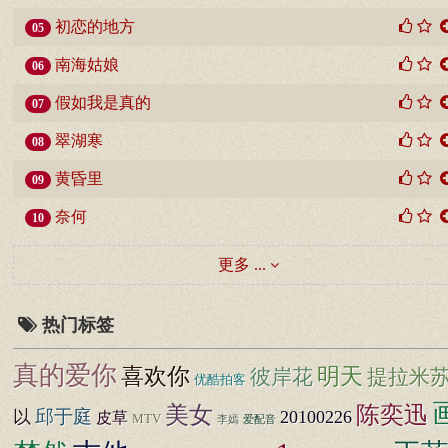
初恋的地方
05
南海姑娘
06
假如我是真的
07
翠湖寒
08
黄昏里
09
奈何
10
更多 ...
热门标签
真的爱你
明天
喜欢你
彼岸花
提拉米
优酷拍客
美女
陈奕迅
邱于庭
以
20100226
皮草
MTV
爱配音
李嫣