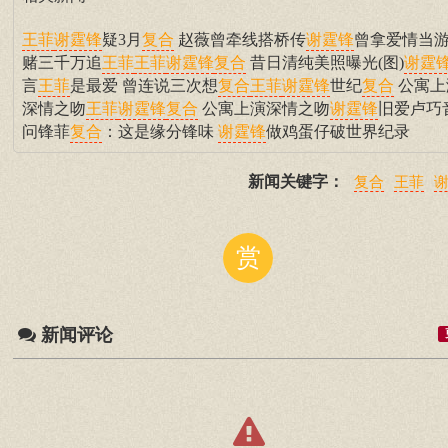
疑3月
赵薇曾牵线搭桥传
曾拿爱情当
王菲
谢霆锋
复合
谢霆锋
赌三千万追
昔日清纯美照曝光(图)
王菲
王菲
谢霆锋
复合
谢霆
言
是最爱 曾连说三次想
世纪
公寓上
王菲
复合
王菲
谢霆锋
复合
深情之吻
公寓上演深情之吻
旧爱卢巧
王菲
谢霆锋
复合
谢霆锋
问锋菲
：这是缘分锋味
做鸡蛋仔破世界纪录
复合
谢霆锋
新闻关键字：
复合
王菲
赏
新闻评论