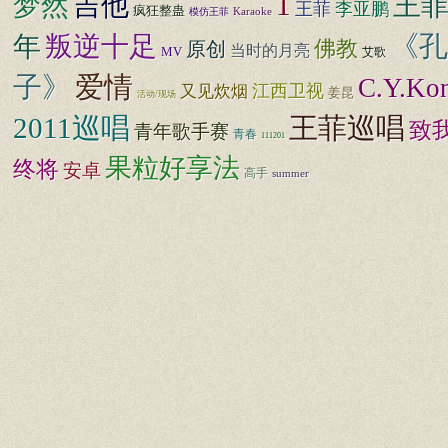
1
梦然
吉他
王
王菲
李亚鹏
疯狂整蛊
Karaoke
模仿王菲
《孔
年
叛逆十足
佛教
原创
当时的月亮
MV
艾歌
子》
爱情
C.Y.Ko
江西卫视
又见炊烟
姜昆
活动/现场
2011巡唱
王菲巡唱
致
青年歌手赛
青春
111201
果粒好享法
终将
安卓
高手
summer