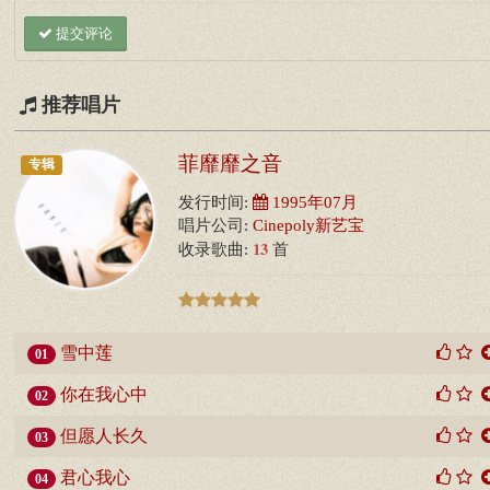
提交评论
推荐唱片
菲靡靡之音
专辑
发行时间:
1995年07月
唱片公司:
Cinepoly新艺宝
13
收录歌曲:
首
雪中莲
01
你在我心中
02
但愿人长久
03
君心我心
04