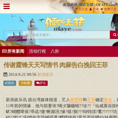
欢迎光临 倾听王菲::OFAYE.com
音乐盒
登录
免费注册
所有新闻
活动行程
八卦
传谢霆锋天天写情书 肉麻告白挽回王菲
2014-9-21 09:56
新浪娱乐
喜欢
收藏
评论
新浪娱乐讯 据台湾媒体报道，艺人
和
确定
，
谢霆锋
王菲
复合
11年前的情缘，他与前妻张?嘀ダ牖楹螅??诠??『仙咸寡浴按
畎?峭醴啤保?乖谂?缴?帐鄙洗?缘?猿?捌???⑼饨缌?耄??????
砂??闳?Γ?刻烨妆市辞槭樗透?醴聘姘祝?詈笞芩愠晒ΡУ妹廊斯