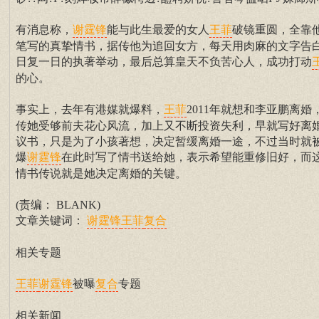
有消息称，
能与此生最爱的女人
破镜重圆，全靠
谢霆锋
王菲
笔写的真挚情书，据传他为追回女方，每天用肉麻的文字告
日复一日的执著举动，最后总算皇天不负苦心人，成功打动
的心。
事实上，去年有港媒就爆料，
2011年就想和李亚鹏离婚
王菲
传她受够前夫花心风流，加上又不断投资失利，早就写好离
议书，只是为了小孩著想，决定暂缓离婚一途，不过当时就
爆
在此时写了情书送给她，表示希望能重修旧好，而
谢霆锋
情书传说就是她决定离婚的关键。
(责编： BLANK)
文章关键词：
谢霆锋
王菲
复合
相关专题
被曝
专题
王菲
谢霆锋
复合
相关新闻