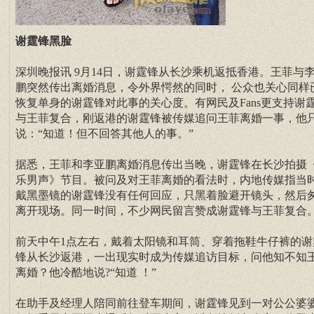
谢霆锋黑脸
深圳晚报讯 9月14日，谢霆锋从长沙乘机返抵香港。王菲与
鹏突然传出离婚消息，令外界愕然的同时， 公众也关心同样
恢复单身的谢霆锋对此事的关心度。有网民及Fans更支持谢
与王菲复合，刚返港的谢霆锋被传媒追问王菲离婚一事，他
说：“知道！但不回答其他人的事。”
据悉，王菲和李亚鹏离婚消息传出当晚，谢霆锋在长沙拍摄
乐男声》节目。被问及对王菲离婚的看法时，内地传媒指当
戴黑墨镜的谢霆锋没有任何回应，只黑着脸避开镜头，然后
离开现场。同一时间，不少网民留言赞成谢霆锋与王菲复合
前天中午1点左右，戴着太阳镜和耳筒、穿着拖鞋牛仔裤的谢
锋从长沙返港，一出现实时成为传媒追访目标，问他知不知
离婚？他冷酷地说?“知道 ！”
在助手及经理人陪同前往登车期间，谢霆锋见到一对公公婆