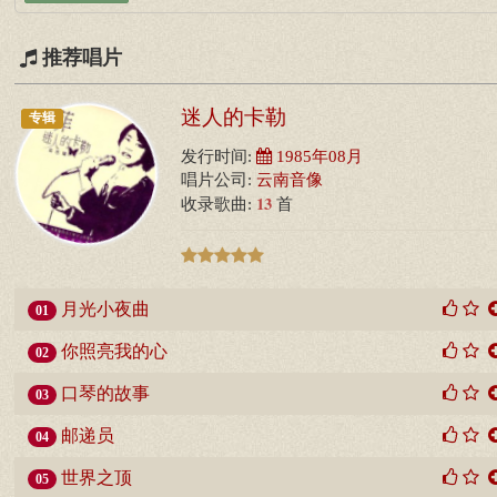
推荐唱片
迷人的卡勒
专辑
发行时间:
1985年08月
唱片公司:
云南音像
13
收录歌曲:
首
月光小夜曲
01
你照亮我的心
02
口琴的故事
03
邮递员
04
世界之顶
05