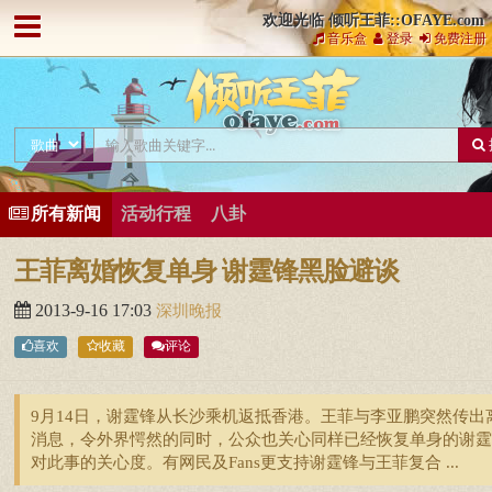
欢迎光临 倾听王菲::OFAYE.com
音乐盒
登录
免费注册
所有新闻
活动行程
八卦
王菲离婚恢复单身 谢霆锋黑脸避谈
2013-9-16 17:03
深圳晚报
喜欢
收藏
评论
9月14日，谢霆锋从长沙乘机返抵香港。王菲与李亚鹏突然传出
消息，令外界愕然的同时，公众也关心同样已经恢复单身的谢霆
对此事的关心度。有网民及Fans更支持谢霆锋与王菲复合 ...