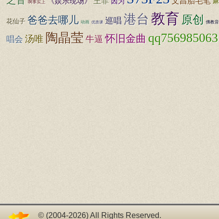
之音
王菲
文昌胎毛笔
《娱乐现场》
因为
麻
啊事实上
教育
港台
原创
爸爸去哪儿
巡唱
花仙子
动画
佛教音
优质课
陶晶莹
qq756985063
怀旧金曲
汤唯
牛逼
唱会
© (2004-2026) All Rights Reserved.