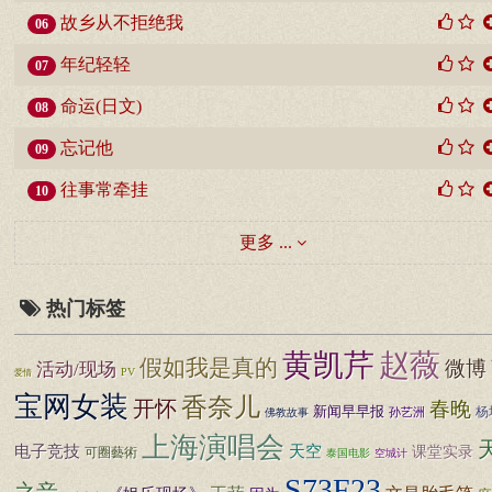
故乡从不拒绝我
06
年纪轻轻
07
命运(日文)
08
忘记他
09
往事常牵挂
10
更多 ...
热门标签
黄凯芹
赵薇
假如我是真的
微博
活动/现场
PV
爱情
宝网女装
香奈儿
开怀
春晚
新闻早早报
杨
孙艺洲
佛教故事
上海演唱会
电子竞技
天空
课堂实录
可圈藝術
泰国电影
空城计
S73F23