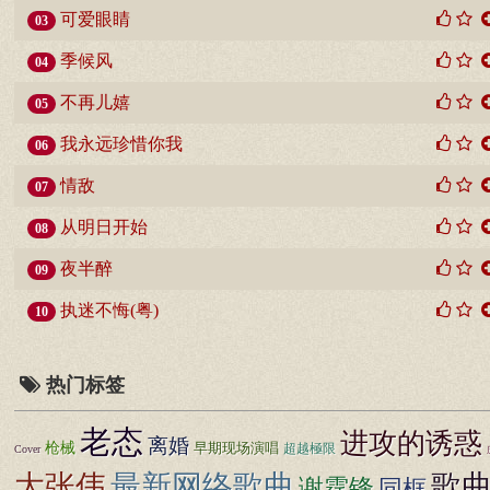
可爱眼睛
03
季候风
04
不再儿嬉
05
我永远珍惜你我
06
情敌
07
从明日开始
08
夜半醉
09
执迷不悔(粤)
10
热门标签
老态
进攻的诱惑
离婚
枪械
早期现场演唱
超越極限
Cover
大张伟
最新网络歌曲
歌
谢霆锋
同框