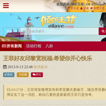
欢迎光临 倾听王菲::OFAYE.com
音乐盒
登录
免费注册
所有新闻
活动行程
八卦
王菲好友邱黎宽祝福:希望你开心快乐
2013-9-13 22:48
新浪娱乐
喜欢
收藏
评论
日)19:27分，王菲突发微博宣布和李亚鹏夫妻缘尽，随后李亚鹏
博证实了这一消息，称自己要的是家庭而王菲只是传奇。