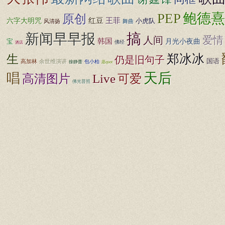
鲍德熹
PEP
原创
王菲
红豆
六字大明咒
小虎队
风清扬
舞曲
搞
新闻早早报
爱情
人间
韩国
月光小夜曲
宝
佛经
酒店
郑冰冰
生
仍是旧句子
国语
高加林
余世维演讲
包小柏
徐静蕾
愿quot
天后
唱
高清图片
Live
可爱
佛光普照