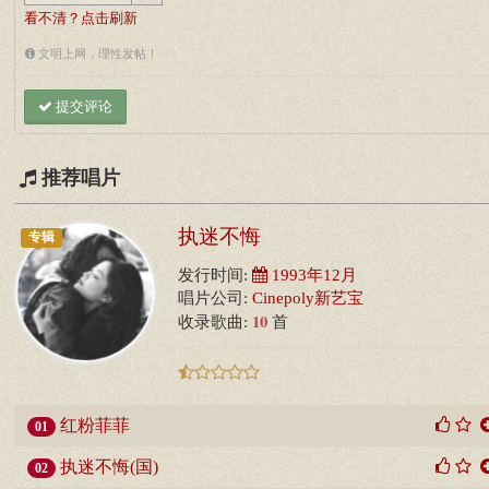
看不清？点击刷新
文明上网，理性发帖！
提交评论
推荐唱片
执迷不悔
专辑
发行时间:
1993年12月
唱片公司:
Cinepoly新艺宝
10
收录歌曲:
首
红粉菲菲
01
执迷不悔(国)
02