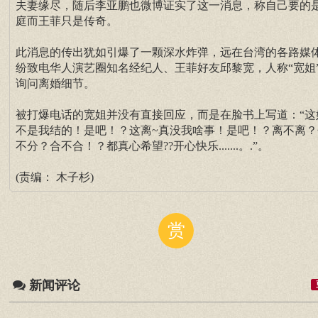
夫妻缘尽，随后李亚鹏也微博证实了这一消息，称自己要的
庭而王菲只是传奇。
此消息的传出犹如引爆了一颗深水炸弹，远在台湾的各路媒
纷致电华人演艺圈知名经纪人、王菲好友邱黎宽，人称“宽姐
询问离婚细节。
被打爆电话的宽姐并没有直接回应，而是在脸书上写道：“这
不是我结的！是吧！？这离~真没我啥事！是吧！？离不离？
不分？合不合！？都真心希望??开心快乐.......。.”。
(责编： 木子杉)
赏
新闻评论