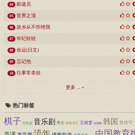
邮递员
04
世界之顶
05
故乡从不拒绝我
06
年纪轻轻
07
命运(日文)
08
忘记他
09
往事常牵挂
10
更多 ...
热门标签
棋子
韩国
音乐剧
曾轶可
王靖雯
男生
衍生品
新闻/其它
全慧彬
中国教育
流年
质课
李亚鹏
佛教歌曲