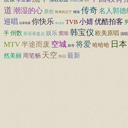
月亮代表
悦耳
道
传奇
潮湿的心
名人郭德
原创
锋味
简单的日子
巡唱
你快乐
小婧
优酷拍客
TVB
说课视频
佛光普照
韩宝仪
倒数
娱乐
欧美原唱
手
窦唯
菲语录盘点
演唱
日本
空城
将爱
MTV
半途而废
哈哈哈
帅哥
天空
最新
然美丽
周笔畅
怀旧