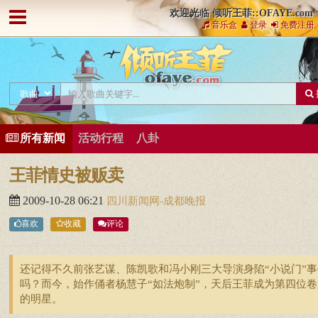
欢迎光临 倾听王菲::OFAYE.com
音乐盒
登录
免费注册
所有新闻
活动行程
八卦
王菲情史被贩卖
2009-10-28 06:21
四川新闻网-成都晚报
喜欢
收藏
评论
还记得不久前张艺谋、陈凯歌和冯小刚三大导演身陷“小说门”事
吗？而今，始作俑者杨慧子“如法炮制”，天后王菲成为第四位卷
的明星。