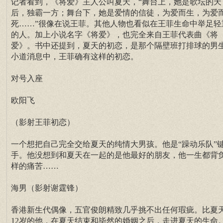
记者看到，《将爱》主人公叫夏天，“舞台上，她是歌坛的天
后，独霸一方；舞台下，她是爱情的信徒，为爱而生，为爱
死……”很像在说王菲。其他人物也看似在王菲生命中举足轻
的人。加上小说名字《将爱》，也完全来自王菲代表曲《将
爱》。书中还提到，夏天的初恋，是那个隔壁班打排球的男
小道消息中，王菲确有这样的初恋。
对号入座
欧阳飞
（影射王菲初恋）
一个想把自己完全交给夏天的纯情大男孩。他是“躁动乐队”
手。他没想到和夏天在一起的是他最好的朋友，他一生都背
样的痛苦……
海男（影射谢霆锋）
香港新生代偶像，五官俊朗精致几乎挑不出任何瑕疵。比夏
12岁的他，在夏天结束和毕然的婚姻之后，走进夏天的生命