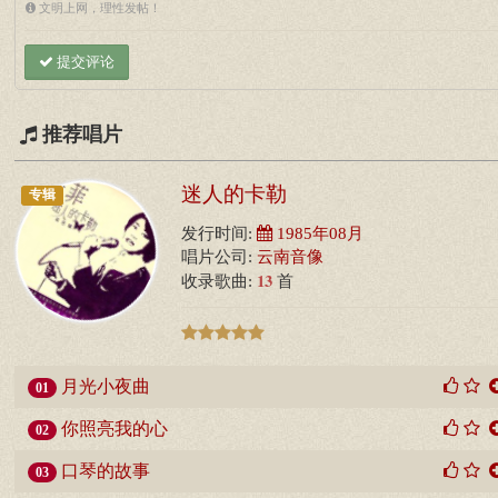
文明上网，理性发帖！
提交评论
推荐唱片
迷人的卡勒
专辑
发行时间:
1985年08月
唱片公司:
云南音像
13
收录歌曲:
首
月光小夜曲
01
你照亮我的心
02
口琴的故事
03