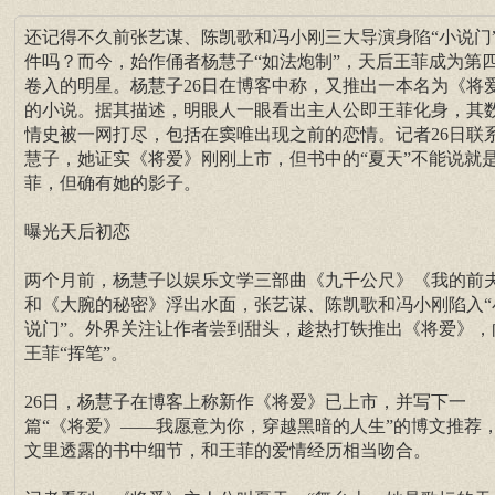
还记得不久前张艺谋、陈凯歌和冯小刚三大导演身陷“小说门
件吗？而今，始作俑者杨慧子“如法炮制”，天后王菲成为第
卷入的明星。杨慧子26日在博客中称，又推出一本名为《将
的小说。据其描述，明眼人一眼看出主人公即王菲化身，其
情史被一网打尽，包括在窦唯出现之前的恋情。记者26日联
慧子，她证实《将爱》刚刚上市，但书中的“夏天”不能说就
菲，但确有她的影子。
曝光天后初恋
两个月前，杨慧子以娱乐文学三部曲《九千公尺》《我的前
和《大腕的秘密》浮出水面，张艺谋、陈凯歌和冯小刚陷入“
说门”。外界关注让作者尝到甜头，趁热打铁推出《将爱》，
王菲“挥笔”。
26日，杨慧子在博客上称新作《将爱》已上市，并写下一
篇“《将爱》——我愿意为你，穿越黑暗的人生”的博文推荐
文里透露的书中细节，和王菲的爱情经历相当吻合。