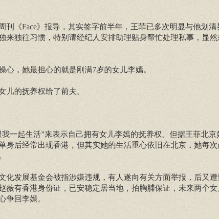
刊《Face》报导，其实签字前半年，王菲已多次明显与他划清
独来独往习惯，特别请经纪人安排助理贴身帮忙处理私事，显然
操心，她最担心的就是刚满7岁的女儿李嫣。
女儿的抚养权给了前夫。
跟我一起生活”来表示自己拥有女儿李嫣的抚养权。但据王菲北京
单身后经常出现香港，但其实她的生活重心依旧在北京，她每次
。
文化发展基金会被指涉嫌违规，有人遂向有关方面举报，后又遭
赵薇有香港身份证，已安稳定居当地，拍胸脯保证，未来两个女
心争回李嫣。