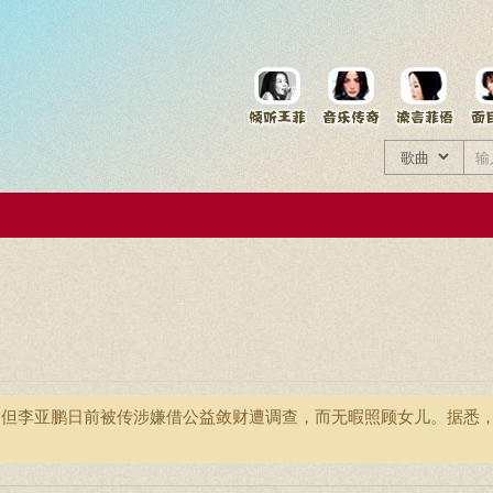
菲资料档案
王菲同款商品
。但李亚鹏日前被传涉嫌借公益敛财遭调查，而无暇照顾女儿。据悉