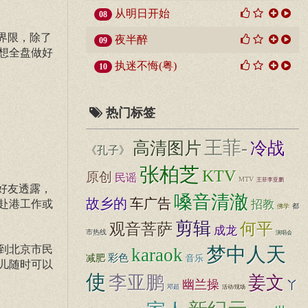
从明日开始
08
界限，除了
夜半醉
09
想全盘做好
执迷不悔(粤)
10
热门标签
王菲-
高清图片
冷战
《孔子》
张柏芝
KTV
原创
民谣
MTV
王菲李亚鹏
好友透露，
嗓音清澈
故乡的
车广告
赴港工作或
招教
都
佛学
剪辑
何平
观音菩萨
成龙
市热线
演唱会
到北京市民
梦中人天
karaok
彩色
减肥
音乐
儿随时可以
使
李亚鹏
姜文
幽兰操
丫
邓超
活动/现场