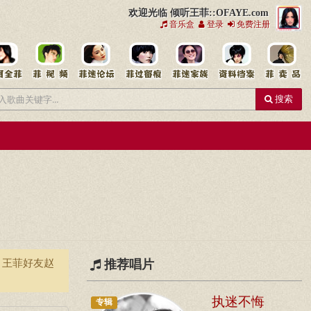
欢迎光临 倾听王菲::OFAYE.com
音乐盒
登录
免费注册
搜索
，王菲好友赵
推荐唱片
执迷不悔
专辑