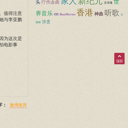
新纪元
家人
世
头
疗伤金曲
吴奇隆
香港
听歌
界音乐
。值得注意
on
神曲
BearMovies
大
她与李亚鹏
涉贪
脸猫
因为这次是
拍电影事
顶部
字：
微博推荐