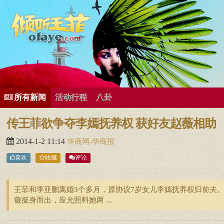
所有歌曲专辑
王菲新闻
王菲的精美图片
王菲精彩视频
王菲论坛
给王菲留言
用户中心
王
所有新闻
活动行程
八卦
传王菲欲争夺李嫣抚养权 获好友赵薇相助
2014-1-2 11:14
华商网-华商报
喜欢
收藏
评论
王菲和李亚鹏离婚3个多月，原协议7岁女儿李嫣抚养权归前夫
薇挺身而出，应允照料她两 ...