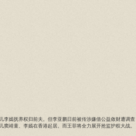
女儿李嫣抚养权归前夫。但李亚鹏日前被传涉嫌借公益敛财遭调查
儿窦靖童、李嫣在香港起居。而王菲将全力展开抢监护权大战。