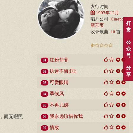
发行时间:
1993年12月
唱片公司:
Cinepoly
打
新艺宝
赏
10
收录歌曲:
首
公
众
号
红粉菲菲
01
分
执迷不悔(国)
02
享
可爱眼睛
03
季候风
04
不再儿嬉
05
我永远珍惜你我
，而无暇照
06
情敌
07