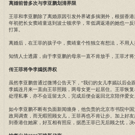
离婚前曾多次与李亚鹏划清界限
王菲和李亚鹏除了离婚原因引发外界诸多揣测外，根据香港周
年初把长女窦靖童送到波士顿求学，常低调返港的她也一反
打算。
离婚后，在王菲的孩子中，窦靖童个性独立有想法，不用人
知情人士透露，由于李亚鹏的母亲一直不肯放手，王菲才将
传王菲将争李嫣抚养权
虽然李亚鹏曾通过微博公告天下，“我们的女儿李嫣以后会
李嫣连月来一直由王菲照顾，两母女更一起居住。王菲恢复
处理私事，亦不会逗留太久，完成后便会返回北京陪伴爱女
如今李亚鹏不断有负面新闻缠身，他负责的北京市书院中国
政局调查，而无暇照顾女儿，王菲再也不肯让步。加上好友
到香港住她家，好互相有照应，据悉王菲已无后顾之忧，决