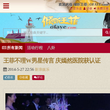
欢迎光临 倾听王菲::OFAYE.com
音乐盒
登录
免费注册
所有新闻
活动行程
八卦
王菲不理W男星传言 庆嫣然医院获认证
2014-5-27 22:56
新浪娱乐
喜欢
收藏
评论