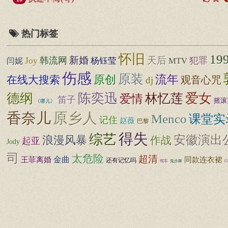
热门标签
怀旧
19
新婚
天后
Joy
韩流网
犯罪
闫妮
杨钰莹
MTV
伤感
原装
流年
原创
在线大搜索
dj
观音心咒
德纲
陈奕迅
林忆莲
爱女
爱情
笛子
摇滚
《哪儿》
香奈儿
原乡人
Menco
课堂实
记住
赵薇
巴黎
得失
综艺
安徽演出
浪漫风暴
作战
起亚
Jody
司
太危险
超清
王菲离婚
金曲
同款连衣裙
还有记忆吗
驾车
鬼步舞
O