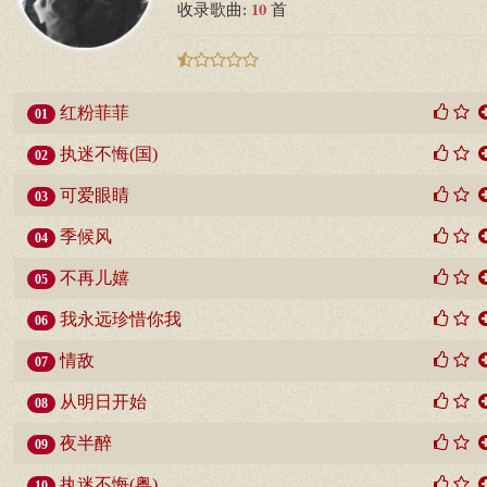
10
收录歌曲:
首
红粉菲菲
01
执迷不悔(国)
02
可爱眼睛
03
季候风
04
不再儿嬉
05
我永远珍惜你我
06
情敌
07
从明日开始
08
夜半醉
09
执迷不悔(粤)
10