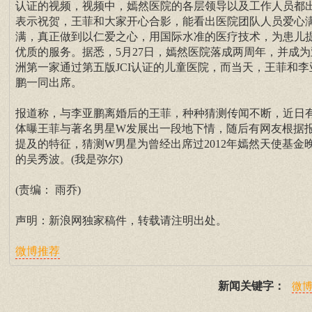
认证的视频，视频中，嫣然医院的各层领导以及工作人员都
表示祝贺，王菲和大家开心合影，能看出医院团队人员爱心
满，真正做到以仁爱之心，用国际水准的医疗技术，为患儿
优质的服务。据悉，5月27日，嫣然医院落成两周年，并成为
洲第一家通过第五版JCI认证的儿童医院，而当天，王菲和李
鹏一同出席。
报道称，与李亚鹏离婚后的王菲，种种猜测传闻不断，近日
体曝王菲与著名男星W发展出一段地下情，随后有网友根据
提及的特征，猜测W男星为曾经出席过2012年嫣然天使基金
的吴秀波。(我是弥尔)
(责编： 雨乔)
声明：新浪网独家稿件，转载请注明出处。
微博推荐
新闻关键字：
微