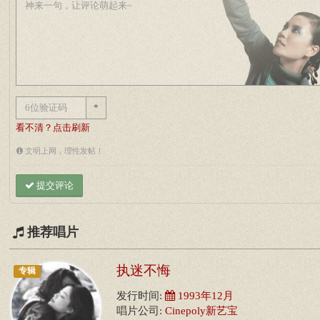
*
看不清？点击刷新
文明上网，理性发帖！
提交评论
推荐唱片
执迷不悔
专辑
发行时间:
1993年12月
唱片公司:
Cinepoly新艺宝