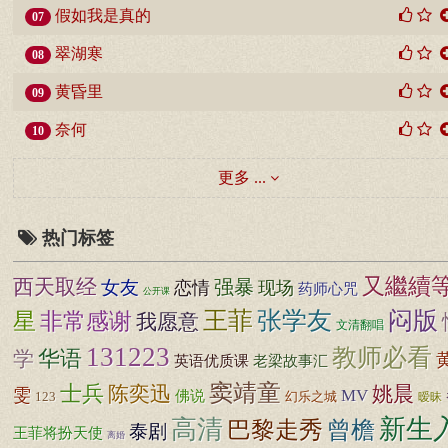
假如我是真的
07
翠湖寒
08
黄昏里
09
奈何
10
更多 ...
热门标签
又繼續
西天取经
女友
强暴
恋情
现场
药师心咒
公开课
王菲
张学友
闷版
非常感谢
星
我愿意
文清翻唱
131223
教师必看
学
华语
英语优质课
老梁故事汇
窦靖童
士兵
陈奕迅
姚晨
雯
MV
佛说
123
幻乐之城
暧昧
新生
高清
巴黎走秀
曾檐
泰剧
王菲将扮天使
离婚