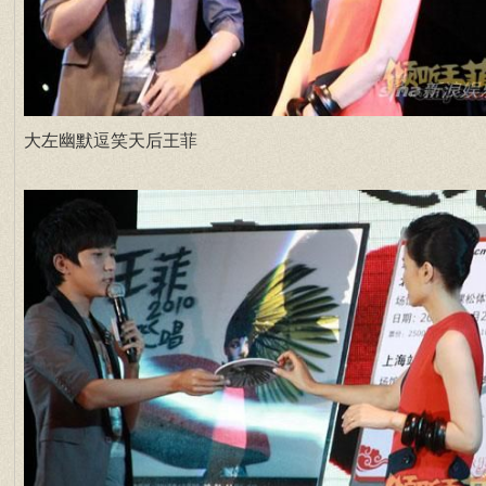
大左幽默逗笑天后王菲