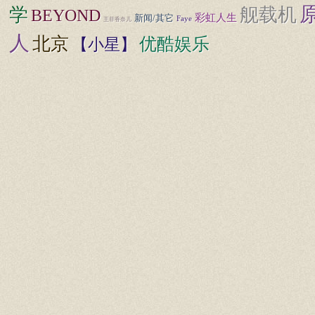
学
舰载机
BEYOND
彩虹人生
新闻/其它
Faye
王菲香奈儿
人
北京
优酷娱乐
【小星】