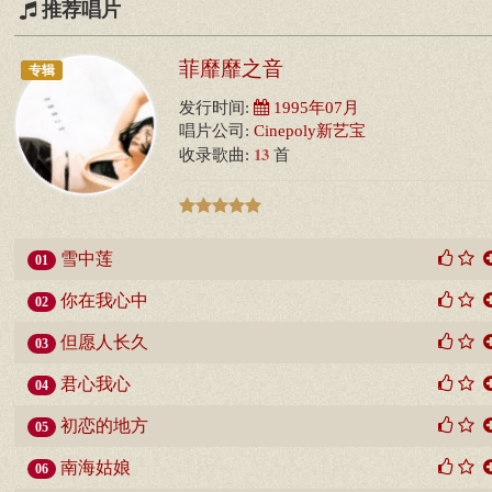
推荐唱片
菲靡靡之音
专辑
发行时间:
1995年07月
唱片公司:
Cinepoly新艺宝
13
收录歌曲:
首
雪中莲
01
你在我心中
02
但愿人长久
03
君心我心
04
初恋的地方
05
南海姑娘
06