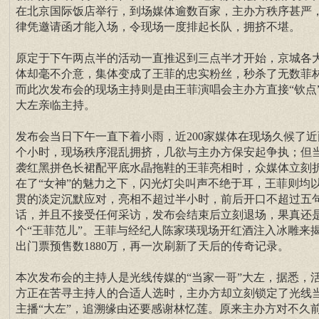
在北京国际饭店举行，到场媒体逾数百家，主办方秩序甚严
律凭邀请函才能入场，令现场一度排起长队，拥挤不堪。
原定于下午两点半的活动一直推迟到三点半才开始，京城各
体却毫不介意，集体变成了王菲的忠实粉丝，秒杀了无数菲
而此次发布会的现场主持则是由王菲演唱会主办方直接“钦点
大左亲临主持。
发布会当日下午一直下着小雨，近200家媒体在现场久候了近
个小时，现场秩序混乱拥挤，几欲与主办方保安起争执；但
袭红黑拼色长裙配平底水晶拖鞋的王菲亮相时，众媒体立刻
在了“女神”的魅力之下，闪光灯尖叫声不绝于耳，王菲则均
贯的淡定沉默应对，亮相不超过半小时，前后开口不超过五
话，并且不接受任何采访，发布会结束后立刻退场，果真还
个“王菲范儿”。王菲与经纪人陈家瑛现场开红酒注入冰雕来
出门票预售数1880万，再一次刷新了天后的传奇记录。
本次发布会的主持人是光线传媒的“当家一哥”大左，据悉，
方正在苦寻主持人的合适人选时，主办方却立刻锁定了光线
主播“大左”，追溯缘由还要感谢林忆莲。原来主办方对不久