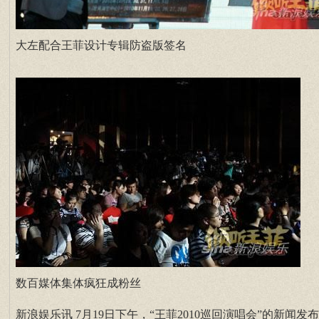
大左配合王菲设计专辑防盗版签名
数百媒体集体疯狂成粉丝
新浪娱乐讯 7月19日下午，“王菲2010巡回演唱会”的新闻发