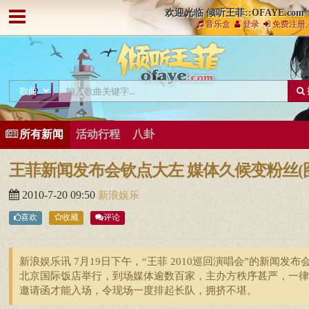
欢迎光临 倾听王菲::OFAYE.com
音乐盒
登录
免费注册
所有新闻
活动行程
八卦
王菲新闻发布会钦点大左 媒体久候变粉丝(
2010-7-20 09:50
新浪娱乐
喜欢
收藏
评论
新浪娱乐讯 7月19日下午，“王菲 2010巡回演唱会”的新闻发布
北京国际饭店举行，到场媒体逾数百家，主办方秩序甚严，一律
邀请函才能入场，令现场一度排起长队，拥挤不堪。