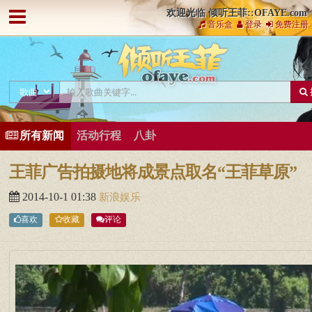
欢迎光临 倾听王菲::OFAYE.com
音乐盒
登录
免费注册
所有新闻
活动行程
八卦
王菲广告拍摄地将成景点取名“王菲草原”
2014-10-1 01:38
新浪娱乐
喜欢
收藏
评论