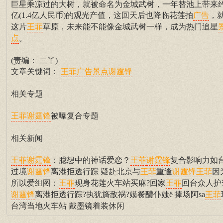
巨星乘凉过的大树，就被命名为金城武树，一年替池上带来约
亿(1.4亿人民币)的观光产值，这回天后也降临花莲拍
，
广告
这片
草原，未来能不能像金城武树一样，成为热门追星
王菲
。
点
(责编： 二丫)
文章关键词：
王菲
广告
景点
谢霆锋
相关专题
被曝复合专题
王菲
谢霆锋
相关新闻
：臆想中的神话爱恋？
复合影响力如
王菲
谢霆锋
王菲
谢霆锋
过境
离港拒透行踪 疑赴北京与
重逢
因
谢霆锋
王菲
谢霆锋
王菲
所以爱组图：
现身花莲火车站买麻?回家
回台众人护
王菲
王菲
离港拒透行踪?执犹旖敌祸?嫫餐醴仆媸ё 捧场阿sa
谢霆锋
王菲
台湾当地火车站 戴墨镜着装休闲