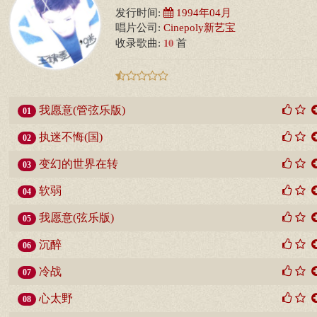
发行时间:
1994年04月
唱片公司:
Cinepoly新艺宝
10
收录歌曲:
首
我愿意(管弦乐版)
01
执迷不悔(国)
02
变幻的世界在转
03
软弱
04
我愿意(弦乐版)
05
沉醉
06
冷战
07
心太野
08