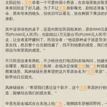
太阳赶拍，
牵着一个可爱外国小男孩，在农场里散步取
王菲
来来回回走了好几趟。为了不让
身影曝光，剧组还准备
王菲
伞、黑布等来挡镜头，但依旧可以看见，坐在树荫下乘凉的
身影。
其中这张绿色的桌子，还是向附近民宿租来的，原价8000元
币(约1600元人民币)，但剧组以1万元新台币(约2000元人民币
走，让业者直呼赚到了。民宿业者：“他说那种桌子就是导演
直在找，然后整个台北都找遍了，找不到他要的感觉，我们
得说与有荣焉的感觉。”
不只民宿业者有商机，不少粉丝也打电话到农场询问，拍摄
在哪里，顺应这股
热潮，农场决定保留
拍
时搭
王菲
王菲
广告
围篱场景。凤林镇镇长更希望把这片草原命名为“
草原”
王菲
盼带动日后观光。
凤林镇镇长：“希望我们透过这个影片，这个
草原的行销
王菲
造，能够结合我们的观光客。”
毕竟先前金城武在台东池上拍
，骑脚踏车穿梭田野间，
广告