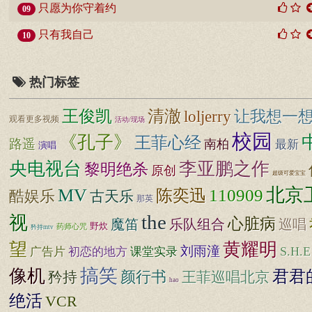
只愿为你守着约
09
只有我自己
10
热门标签
清澈
王俊凯
loljerry
让我想一
观看更多视频
活动/现场
校园
《孔子》
王菲心经
路遥
南柏
最新
演唱
央电视台
李亚鹏之作
黎明绝杀
原创
超级可爱宝宝
北京
MV
110909
陈奕迅
酷娱乐
古天乐
那英
the
视
心脏病
魔笛
乐队组合
巡唱
野炊
药师心咒
矜持mtv
望
黄耀明
刘雨潼
S.H.E
广告片
初恋的地方
课堂实录
搞笑
像机
君君
矜持
颜行书
王菲巡唱北京
hao
绝活
VCR