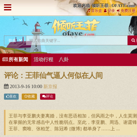
欢迎光临 倾听王菲::OFAYE.com
音乐盒
登录
免费注册
所有新闻
活动行程
八卦
评论：王菲仙气逼人何似在人间
2013-9-16 10:00
新京报
喜欢
收藏
评论
王菲与李亚鹏夫妻离婚，没有恶语相加，但风雨之中，人生莫测
在掌握的无常感击中人性脆弱点。至此，李亚鹏、周迅、谢霆锋
王菲、窦唯、张柏芝、陈冠希 [微博] 都单身了……上 ...