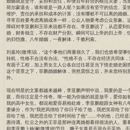
婚姻就是坚守、妥协和责任，即便百年好合的模范夫妻，当
荷尔蒙退去，谁和谁是一路人呢？如果没有坚守的信念、妥
维护、责任的承担和成本的计算，没有哪桩不可以离的婚姻
寻常百姓要考虑离婚成本一样，公众人物要考虑公众形象。
障碍对李亚鹏和王菲来说都不存在。李亚鹏说了，从恋爱到
婚，财务独立，不存在财产分割。瞬间可以上帝的归上帝，
的归恺撒。八年婚姻，一夜解体，干脆利索。
刘嘉玲[微博]说，“这个事他们商量很久了，我们也曾希望事
转机，性格不合没有办法。”性格不合，不存在经济共同体，
有面子工程，加上男女主人公各自过往甚至当下情史婚史困
这个背景之下，菲鹏婚姻解体，突然震惊之后，并未觉特别
外。
现在明星的文案都越来越棒，李亚鹏声明中说，我要的是一
庭，而你注定是个传奇。唯一能为你做的就是放手，爱你如
我的高中女生。都说相爱容易相处难，李亚鹏能跟女神有八
妻缘分，作为“我把风情给了你日子给了他，我把笑容给了你
容给了他，我把思念给了你时间给了他”……中的他，已经是
惠待遇。红尘之外的王菲是那种连离婚都看得很淡的人。重
和李亚鹏上杨澜[微博]的节目，狮子女真是不迎合不妥协，