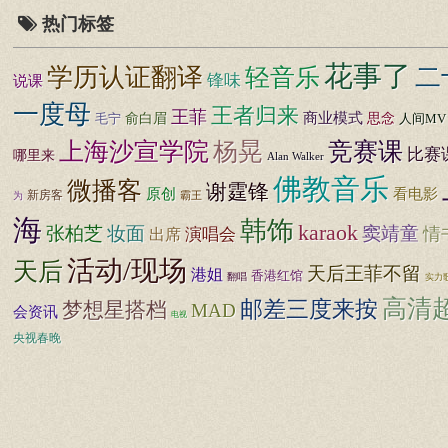
热门标签
花事了
学历认证翻译
二
轻音乐
锋味
说课
一度母
王者归来
王菲
商业模式
思念
毛宁
俞白眉
人间MV
上海沙宣学院
杨晃
竞赛课
比赛
哪里来
Alan Walker
佛教音乐
微播客
谢霆锋
原创
看电影
新房客
霸王
为
海
韩饰
karaok
张柏芝
妆面
窦靖童
情
演唱会
出席
活动/现场
天后
天后王菲不留
港姐
香港红馆
翻唱
实力
高清
邮差三度来按
梦想星搭档
MAD
会资讯
电视
央视春晚