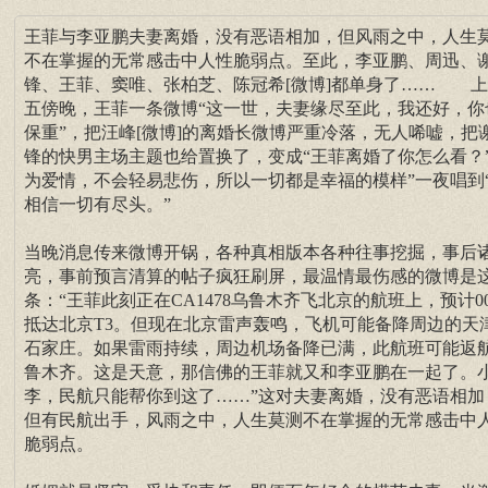
王菲与李亚鹏夫妻离婚，没有恶语相加，但风雨之中，人生
不在掌握的无常感击中人性脆弱点。至此，李亚鹏、周迅、
锋、王菲、窦唯、张柏芝、陈冠希[微博]都单身了…… 
五傍晚，王菲一条微博“这一世，夫妻缘尽至此，我还好，你
保重”，把汪峰[微博]的离婚长微博严重冷落，无人唏嘘，把
锋的快男主场主题也给置换了，变成“王菲离婚了你怎么看？”
为爱情，不会轻易悲伤，所以一切都是幸福的模样”一夜唱到
相信一切有尽头。”
当晚消息传来微博开锅，各种真相版本各种往事挖掘，事后
亮，事前预言清算的帖子疯狂刷屏，最温情最伤感的微博是
条：“王菲此刻正在CA1478乌鲁木齐飞北京的航班上，预计00:
抵达北京T3。但现在北京雷声轰鸣，飞机可能备降周边的天
石家庄。如果雷雨持续，周边机场备降已满，此航班可能返
鲁木齐。这是天意，那信佛的王菲就又和李亚鹏在一起了。
李，民航只能帮你到这了……”这对夫妻离婚，没有恶语相加
但有民航出手，风雨之中，人生莫测不在掌握的无常感击中
脆弱点。