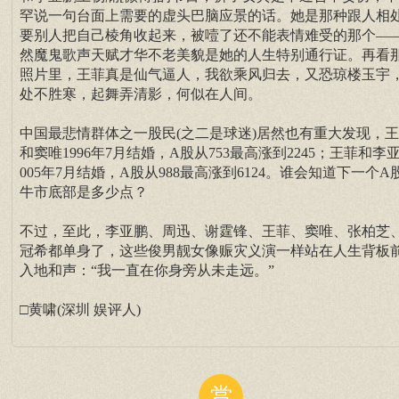
罕说一句台面上需要的虚头巴脑应景的话。她是那种跟人相
要别人把自己棱角收起来，被噎了还不能表情难受的那个—
然魔鬼歌声天赋才华不老美貌是她的人生特别通行证。再看
照片里，王菲真是仙气逼人，我欲乘风归去，又恐琼楼玉宇
处不胜寒，起舞弄清影，何似在人间。
中国最悲情群体之一股民(之二是球迷)居然也有重大发现，
和窦唯1996年7月结婚，A股从753最高涨到2245；王菲和李
005年7月结婚，A股从988最高涨到6124。谁会知道下一个A
牛市底部是多少点？
不过，至此，李亚鹏、周迅、谢霆锋、王菲、窦唯、张柏芝
冠希都单身了，这些俊男靓女像赈灾义演一样站在人生背板
入地和声：“我一直在你身旁从未走远。”
□黄啸(深圳 娱评人)
赏