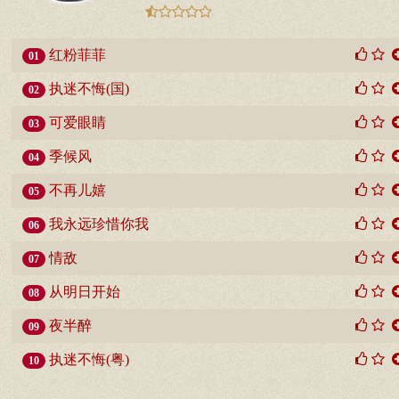
红粉菲菲
01
执迷不悔(国)
02
可爱眼睛
03
季候风
04
不再儿嬉
05
我永远珍惜你我
06
情敌
07
从明日开始
08
夜半醉
09
执迷不悔(粤)
10