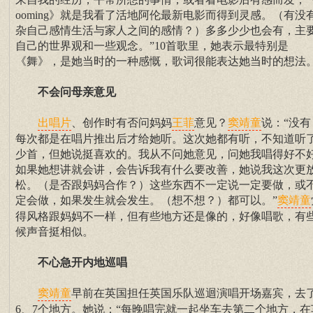
ooming》就是我看了活地阿伦最新电影而得到灵感。（有没
杂自己感情生活与家人之间的感情？）多多少少也会有，主
自己的世界观和一些观念。”10首歌里，她表示最特别是
《舞》，是她当时的一种感慨，歌词很能表达她当时的想法
不会问母亲意见
、创作时有否问妈妈
意见？
说：“没有
出唱片
王菲
窦靖童
每次都是在唱片推出后才给她听。这次她都有听，不知道听
少首，但她说挺喜欢的。我从不问她意见，问她我唱得好不
如果她想讲就会讲，会告诉我有什么要改善，她说我这次更
松。（是否跟妈妈合作？）这些东西不一定说一定要做，或
定会做，如果发生就会发生。（想不想？）都可以。”
窦靖童
得风格跟妈妈不一样，但有些地方还是像的，好像唱歌，有
候声音挺相似。
不心急开内地巡唱
早前在英国担任英国乐队巡迴演唱开场嘉宾，去
窦靖童
6、7个地方。她说：“每晚唱完就一起坐车去第二个地方，在