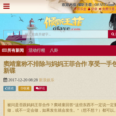
欢迎光临 倾听王菲::OFAYE.com
音乐盒
登录
免费注册
所有新闻
活动行程
八卦
窦靖童称不排除与妈妈王菲合作 享受一手
新碟
2017-12-20 08:28
新浪娱乐
喜欢
收藏
评论
被问是否跟妈妈王菲合作？窦靖童回答“这些东西不一定说一定
做，或不一定会做，如果发生就会发生。”（想不想？）都可以