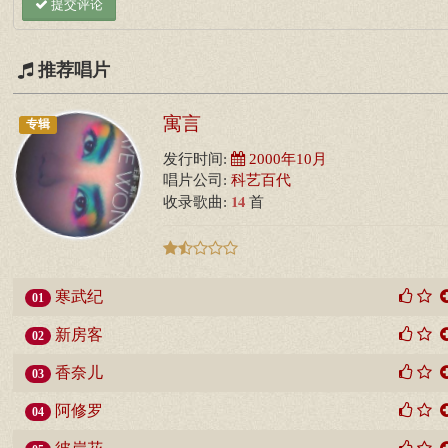
提交评论
推荐唱片
寓言
专辑
发行时间:
2000年10月
唱片公司:
科艺百代
14
收录歌曲:
首
寒武纪
01
新房客
02
香奈儿
03
阿修罗
04