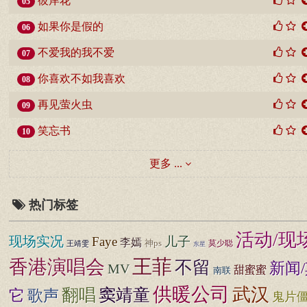
彼岸花
05
如果你是假的
06
不爱我的我不爱
07
你喜欢不如我喜欢
08
再见萤火虫
09
笑忘书
10
更多 ...
热门标签
活动/现
现场实况
Faye
儿子
李嫣
神ps
莫少聪
王靖雯
东星
王菲
香港演唱会
不留
新闻
MV
甜蜜蜜
南联
供暖公司
武汉
翻唱
窦靖童
它
歌声
鬼片