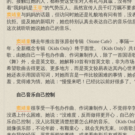
的。接触过她的人，都称赞这女生对人有礼与真诚，没有恃
着“我妈妈是
”的气势压人。虽然宣传人员千叮万嘱不要
王菲
与妈妈的话题，但访问时她还是礼貌地有问有答，没
窦靖童
抗拒。提及她的新唱片，她也特别认真去表达自己的音乐信
这次就听听她说她自己的音乐。
继去年推出首张原创专辑《Stone Cafe》，事隔一
窦靖童
年，全新概念专辑《Kids Only》终于面世。《Kids Only》共
歌，由她自己一手包办作曲、作词兼制作人，除了一首国语
《舞》外，全是英文歌。她解释10首有9首英文歌，非为市场
希望歌曲去得更远、更多地方，而是英文较易表达其内心世
她还表示用国语写词，对她而言是一件比较困难的事情，她
羞，觉得难为情。她说：“慢慢来吧！已经比以前好很多了。
自己音乐自己控制
很享受一手包办作曲、作词兼制作人，不觉得辛
窦靖童
没遇上什么困难。她说：“没难度，反而做得更开心，自己的
乐自己控制，没人比我更清楚想要怎么样的音乐。《Kids Onl
就像俱乐部，不论年龄，有颗童心 ，就会无拘无束。10首歌
来自我的经历，平常所想的事情，或者看电影后有感而发，《