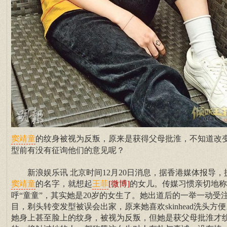
的纹身被视为反叛，原来是获得父母批淮，不知道改
窦靖童
型前有没有征询他们的意见呢？
新浪娱乐讯 北京时间12月20日消息，据香港媒体报导，
的名字，就想起
[微博]
的女儿。传媒习惯亲切地称
窦靖童
王菲
呼“童童”，其实她是20岁的女生了。她出道后的一举一动受
目，剃头转变发型被误会出家，原来她喜欢skinhead洗头方
她身上甚至脸上的纹身，被视为反叛，但她是获父母批淮才