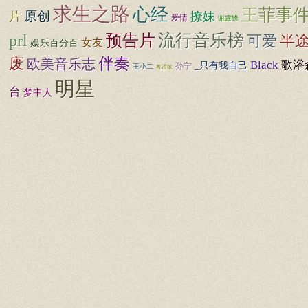
求生之路
心经
王菲事
原创
片
撩妹
爱情
谢霆锋
prl
预告片
流行音乐榜
半
可爱
女友
娱乐百分百
伴奏
废
欧美音乐志
Black
歌浴
_只有我自己
孙宁
王小二
粤语歌
明星
台
梦中人