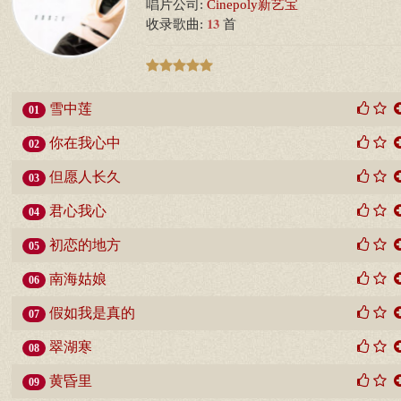
唱片公司:
Cinepoly新艺宝
13
收录歌曲:
首
雪中莲
01
你在我心中
02
但愿人长久
03
君心我心
04
初恋的地方
05
南海姑娘
06
假如我是真的
07
翠湖寒
08
黄昏里
09