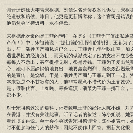
谢晋遗孀徐大雯告宋祖德、刘信达名誉侵权案胜诉后，宋祖
绝道歉和赔偿。昨日，他更是更新博客称，这个官司是错误
他仍然会坚持爆料，永不停歇。
宋祖德此次爆的是王菲的“料”，在博文《王菲为了复出私通
产商！》中，宋祖德说：“据祖德的侦探们的情报，王菲为了
出，与一潘姓房产商私通已久……王菲近几年坐吃山空，加
遇世界性的经济危机，而天后的做派决定了她的支出不在少
每每入不敷出，甚至捉襟见肘，很是差钱。王菲为了复出煞
心，她可不愿静悄悄地复出，她要轰轰烈烈，而轰轰烈烈最
的是宣传，是烧钱。于是，潘姓房产商与王菲走到了一起。
本来就是个不甘寂寞的人，他非常愿意不惜代价为王菲效劳
是，假装代言、上春晚、筹备巡演，潘某为王菲一掷千金，
都不少。”
对于宋祖德这次的爆料，记者致电王菲的经纪人陈小姐，对
在香港，并没有关注此事。听了记者的叙述，陈小姐说，她
看过博文再说。至于会不会状告宋祖德诽谤，陈小姐表示，
时不想参与任何人的炒作，因此不便作出回答。据新文化报