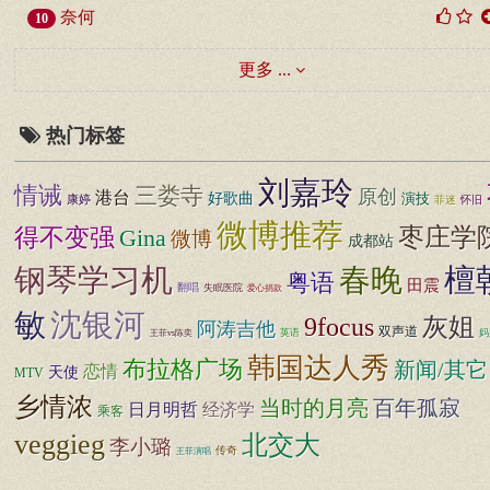
奈何
10
更多 ...
热门标签
刘嘉玲
情诫
三娄寺
原创
港台
好歌曲
演技
康婷
菲迷
怀旧
微博推荐
枣庄学
得不变强
Gina
微博
成都站
钢琴学习机
春晚
檀
粤语
田震
翻唱
失眠医院
爱心捐款
敏
沈银河
9focus
灰姐
阿涛吉他
双声道
英语
妈
王菲vs陈奕
韩国达人秀
布拉格广场
新闻/其它
恋情
天使
MTV
乡情浓
百年孤寂
当时的月亮
日月明哲
经济学
乘客
veggieg
北交大
李小璐
传奇
王菲演唱