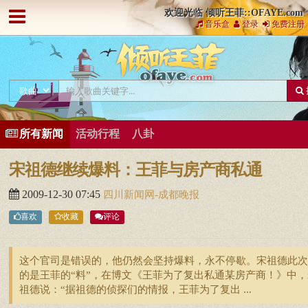
欢迎光临 倾听王菲::OFAYE.com
音乐盒
登录
免费注册
所有新闻
活动行程
八卦
宋祖德继续爆料：王菲与房产商私通
2009-12-30 07:45
四川新闻网-成都晚报
喜欢
收藏
评论
这个官司是错误的，他仍然会坚持爆料，永不停歇。宋祖德此次
的是王菲的“料”，在博文《王菲为了复出私通某房产商！》中，
祖德说：“据祖德的侦探们的情报，王菲为了复出 ...