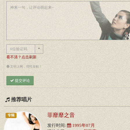
*
看不清？点击刷新
文明上网，理性发帖！
提交评论
推荐唱片
菲靡靡之音
专辑
发行时间:
1995年07月