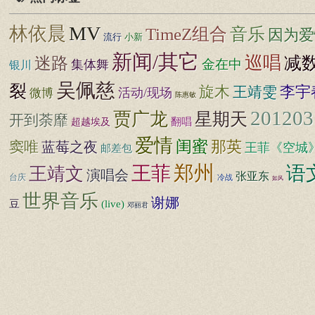
MV
林依晨
TimeZ组合
音乐
因为爱
流行
小新
新闻/其它
巡唱
减
迷路
金在中
集体舞
银川
吴佩慈
裂
旋木
李宇
王靖雯
活动/现场
微博
陈惠敏
201203
贾广龙
星期天
开到荼靡
翻唱
超越埃及
爱情
闺蜜
那英
窦唯
蓝莓之夜
王菲《空城
邮差包
郑州
王菲
语
王靖文
演唱会
张亚东
台庆
冷战
如风
世界音乐
谢娜
豆
(live)
邓丽君