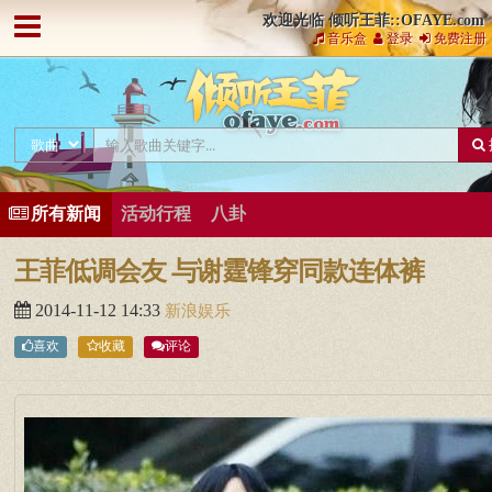
欢迎光临 倾听王菲::OFAYE.com
音乐盒
登录
免费注册
所有新闻
活动行程
八卦
王菲低调会友 与谢霆锋穿同款连体裤
2014-11-12 14:33
新浪娱乐
喜欢
收藏
评论