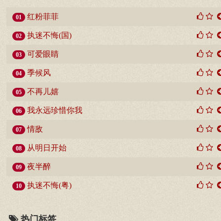
红粉菲菲
01
执迷不悔(国)
02
可爱眼睛
03
季候风
04
不再儿嬉
05
我永远珍惜你我
06
情敌
07
从明日开始
08
夜半醉
09
执迷不悔(粤)
10
热门标签