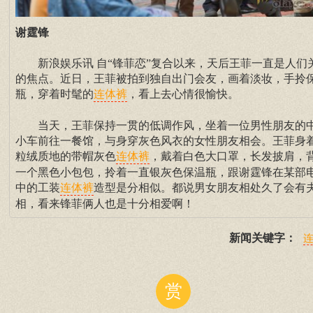
谢霆锋
新浪娱乐讯 自“锋菲恋”复合以来，天后王菲一直是人们
的焦点。近日，王菲被拍到独自出门会友，画着淡妆，手拎
瓶，穿着时髦的
，看上去心情很愉快。
连体裤
当天，王菲保持一贯的低调作风，坐着一位男性朋友的
小车前往一餐馆，与身穿灰色风衣的女性朋友相会。王菲身
粒绒质地的带帽灰色
，戴着白色大口罩，长发披肩，
连体裤
一个黑色小包包，拎着一直银灰色保温瓶，跟谢霆锋在某部
中的工装
造型是分相似。都说男女朋友相处久了会有
连体裤
相，看来锋菲俩人也是十分相爱啊！
新闻关键字：
赏