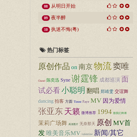
从明日开始
08
夜半醉
09
执迷不悔(粤)
10
热门标签
物流
窦唯
原创作品
南京
on
谢霆锋
面
成都巡演
Syne
陈奕迅
Chanel
小聪明
试必看
翻唱
交谊舞
郑靖雯
MV
因为爱情
dancing
拍客
方圆
Timez
Faye
张亚东
天籁
1994
微博推荐
致我们终将
原创
MV首
茉莉广场舞
无奈那天
高清图片
新闻/其它
发
唯美音乐MV
valentine