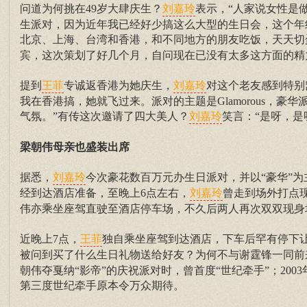
问道为何挑在49岁大肆庆生？
表示，“人家说女性是
刘嘉玲
生派对，因为近年我已经好少搞这么大型的生日会，这个年
北京、上海、台湾和香港，和不同地方的朋友吃饭，天天切
宾，这次策划了好几个月，自问现在已没有太多这方面的精
提到
专诚返香港为她庆生，
对这个老友感到特别
王菲
刘嘉玲
我在香港搞，她就飞过来。派对的主题是Glamorous，
气氛。”有传这次邀请了四大美人？
笑言：“是呀，是
刘嘉玲
梁朝伟母亲也盛装出席
据悉，
今次豪花数百万元办生日派对，并以“豪华”
刘嘉玲
经到达酒店准备，至晚上6点左右，
曾走到场外打点
刘嘉玲
伟亦乘坐座驾直驶至酒店停车场，不久后两人再次双双现身
近晚上7点，
独自乘坐座驾到达酒店，下车后罕有停下
王菲
被问到买了什么生日礼物送给好友？为何不与谢霆锋一同前
朝伟夺戛纳“影帝”的庆祝派对时，曾首度“世纪牵手”；20
第三度世纪牵手原本令万众期待。