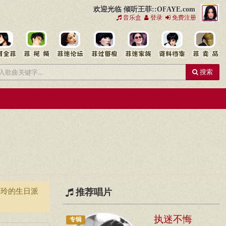
欢迎光临 倾听王菲::OFAYE.com
音乐盒
登录
免费注册
搜索
嘉玲的生日派
推荐唱片
执迷不悔
专辑