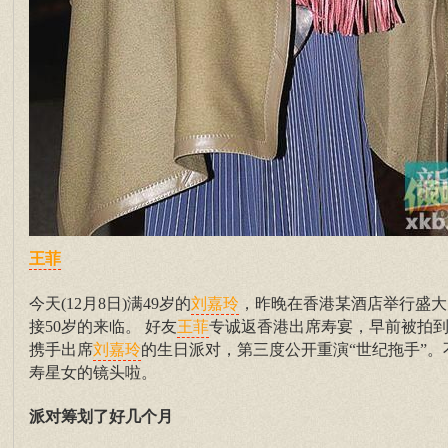
王菲
今天(12月8日)满49岁的
，昨晚在香港某酒店举行盛大
刘嘉玲
接50岁的来临。 好友
专诚返香港出席寿宴，早前被拍到
王菲
携手出席
的生日派对，第三度公开重演“世纪拖手”
刘嘉玲
寿星女的镜头啦。
派对筹划了好几个月