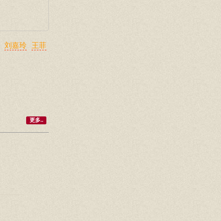
刘嘉玲
王菲
更多..