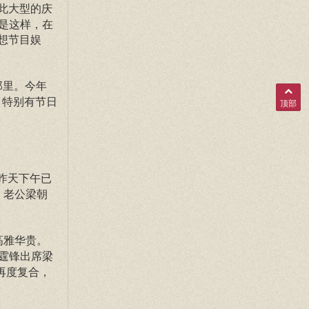
如此大型的庆
是这样，在
要想节目娱
那里。今年
，特别有节日
顶部
昨天下午已
，老公梁朝
高雅华贵。
霆锋出席梁
再度复合，