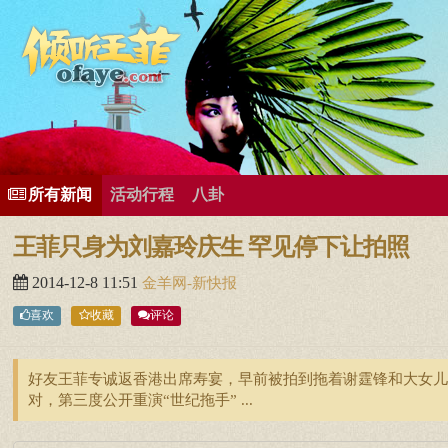
所有歌曲专辑
王菲新闻
王菲的精美图片
王菲精彩视频
王菲论坛
给王菲留言
用户中心
王
所有新闻
活动行程
八卦
王菲只身为刘嘉玲庆生 罕见停下让拍照
2014-12-8 11:51
金羊网-新快报
喜欢
收藏
评论
好友王菲专诚返香港出席寿宴，早前被拍到拖着谢霆锋和大女儿
对，第三度公开重演“世纪拖手” ...