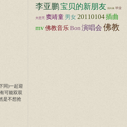
李亚鹏
宝贝的新朋友
毕业
回向偈
20110104
插曲
窦靖童
男女
大悲咒
佛教
mv
演唱会
Bon
佛教音乐
下同)一起迎
极有可能双双
然是不想抢