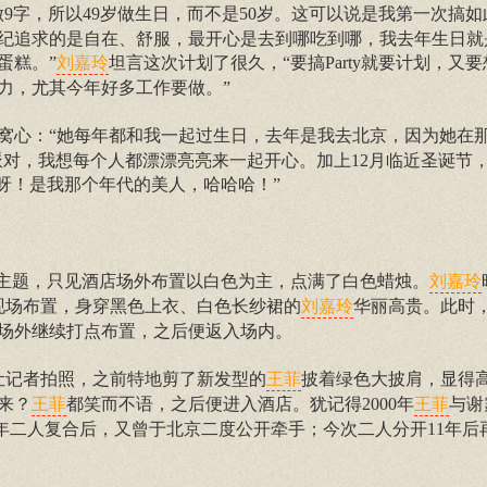
做9字，所以49岁做生日，而不是50岁。这可以说是我第一次搞
纪追求的是自在、舒服，最开心是去到哪吃到哪，我去年生日就
蛋糕。”
坦言这次计划了很久，“要搞Party就要计划，又
刘嘉玲
力，尤其今年好多工作要做。”
窝心：“她每年都和我一起过生日，去年是我去北京，因为她在
豪华派对，我想每个人都漂漂亮亮来一起开心。加上12月临近圣诞节
呀！是我那个年代的美人，哈哈哈！”
为主题，只见酒店场外布置以白色为主，点满了白色蜡烛。
刘嘉玲
现场布置，身穿黑色上衣、白色长纱裙的
华丽高贵。此时
刘嘉玲
场外继续打点布置，之后便返入场内。
让记者拍照，之前特地剪了新发型的
披着绿色大披肩，显得
王菲
来？
都笑而不语，之后便进入酒店。犹记得2000年
与谢
王菲
王菲
03年二人复合后，又曾于北京二度公开牵手；今次二人分开11年后