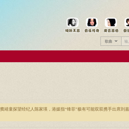
菲资料档案
王菲同款商品
窦靖童探望经纪人陈家瑛，港媒指“锋菲”极有可能双双携手出席刘