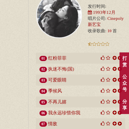
发行时间:
1993年12月
唱片公司:
Cinepoly
新艺宝
10
收录歌曲:
首
红粉菲菲
打
01
赏
执迷不悔(国)
02
公
可爱眼睛
03
众
号
季候风
04
分
不再儿嬉
05
享
我永远珍惜你我
06
情敌
07