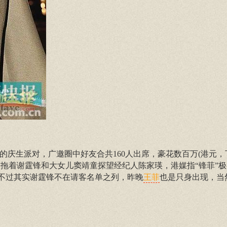
的庆生派对，广邀圈中好友合共160人出席，豪花数百万(港元，
拖着谢霆锋和大女儿窦靖童探望经纪人陈家瑛，港媒指“锋菲”
。不过其实谢霆锋不在请客名单之列，昨晚
也是只身出现，当
王菲