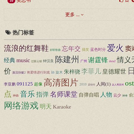
笑忘书
10
更多 ...
热门标签
爱火
流浪的红舞鞋
窦
忘年交
搞笑
蓝色时分
好听歌曲
陈建州
情义
谢霆锋
经典
music
钟汉良
广州
过眼云烟
dota2
价
李菲儿
皇德耀世
朱梓骁
in
旋木
将爱情进行到底
激流快艇2
高清图片
ost
091125
超像
人间(1)
李亚鹏
2010
梁朝伟
达人秀苏州
点
音乐
名师课堂
指弹
人物
自弹自唱
俞
云少
神曲
神奇
网络游戏
明天
Karaoke