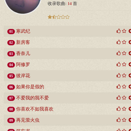
14
收录歌曲:
首
寒武纪
01
新房客
02
香奈儿
03
阿修罗
04
彼岸花
05
如果你是假的
06
不爱我的我不爱
07
你喜欢不如我喜欢
08
再见萤火虫
09