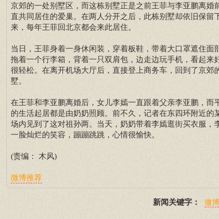
京郊的一处别墅区，而这栋别墅正是之前王菲与李亚鹏离婚
直共同居住的爱巢。在两人分开之后，此栋别墅却依旧保留
来，每年王菲回北京都会来此居住。
当日，王菲身着一身休闲装，穿着板鞋，带着大口罩遮住面
拖着一个行李箱，背着一只双肩包，边走边玩手机，看起来
很轻松。在离开机场大厅后，直接登上商务车，回到了京郊
墅。
在王菲和李亚鹏离婚后，女儿李嫣一直跟着父亲李亚鹏，而
的生活起居都是由奶奶照顾。前不久，记者在东四环附近的
场内见到了这对祖孙两。当天，奶奶带着李嫣逛街买衣服，
一脸灿烂的笑容，蹦蹦跳跳，心情很愉快。
(责编： 木风)
微博推荐
新闻关键字：
微