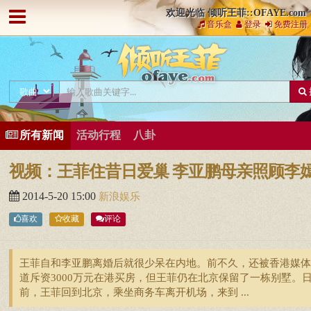
欢迎光临 倾听王菲::OFAYE.com
音乐盒
登录
免费注册
所有新闻
活动行程
八卦
视频：王菲住昔日爱巢 李亚鹏母亲照顾李
2014-5-20 15:00
新浪娱乐
喜欢
收藏
评论
王菲自和李亚鹏离婚后就很少呆在内地。前不久，还被香港媒体
道斥资3000万元在港买房，但王菲仍在北京保留了一栋别墅。
前，王菲回到北京，乘坐商务车离开机场，来到 ...