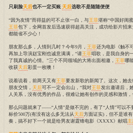
只刷脸
也不一定买账
选歌不是随随便便
天后
天后
“因为友情”而得益的可不止张一白，与
堪称“中国好闺
王菲
包下，全网首发后迅速获得超高关注，成功给影片招来
王菲
都能省不少心！
朋友那么多，人情到几时？今年9月，
还为电影《触不
王菲
再加上导演赵宝刚也诚意满满，“请
唱歌，是我自身的
王菲
了我真诚的心情。”三个不同领域的大将出面相邀，
哪
王菲
收获
彩蛋一枚噢！
天后
说着说着，前两天又有
要发新歌的新闻了。这次，她去
王菲
朋友交情，
可不一定会出山，“我对
发出邀请后，
天后
王菲
人关系，没有优秀的作品，很难让她有创作的灵感和激情，
那么问题就来了——“人情”是做不完的，有了“人情”可以
标价500万(有没有这么多无法从
方面证实)，但不是谁
天后
奏，搞不好下一个就是给男友谢霆锋电影《XXXX》献唱
主