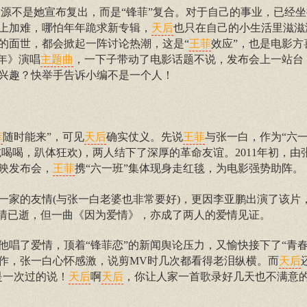
源不是她宣布复出，而是“锋菲”复合。对于自己的事业，已经
上加难，哪怕年年跪求新专辑，
也只在自己的小生活里滋滋
天后
的面世，都会掀起一阵讨论热潮，这是“
效应”，也是电影方
王菲
年》演唱
，一下子带动了电影话题不说，发布会上一站台
主题曲
兴趣？快举手告诉小编不是一个人！
随时能来”，可见
确实仗义。先说
与张一白，作为“六一
菲
天后
王菲
喝喝，趴体狂欢)，两人结下了深厚的革命友谊。2011年初，由
映发布会，
携“六一班”集体现身走红毯，为电影强势助阵。
王菲
一家的友情(与张一白老婆也非常要好)，更因李亚鹏出演了该片
感情已逝，但一曲《因为爱情》，亦成了两人的爱情见证。
他唱了爱情，顶着“锋菲恋”的新闻舆论压力，又愉快接下了“青春
作，张一白心怀感激，说剪MV时几次都看得老泪纵横。而
天后
是一次过的说！
啊
，你让人家一首歌录好几天也不满意
天后
天后