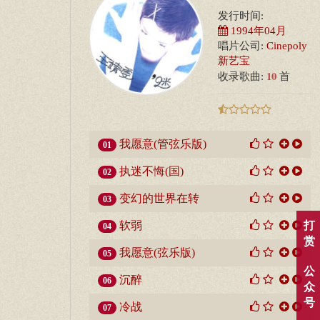
发行时间:
1994年04月
唱片公司:
Cinepoly
新艺宝
10
收录歌曲:
首
我愿意(管弦乐版)
01
执迷不悔(国)
02
变幻的世界在转
03
软弱
打
04
赏
我愿意(弦乐版)
05
公
沉醉
06
众
号
冷战
07