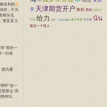
bys
周顺年
坐拥名利的
天
天津期货开户
手
教程
润润，不为
窦唯
还有记
喜闻乐见
นัน
给力
忆吗
麦王争霸
李亚鹏
，更妥妥儿
王菲----
菲北京演唱会
最后一个情人
班”里的一
张一白执
，因为爱
情怀”这一
还是那么“高
的情何以