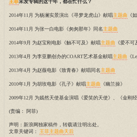
未发专辑的这十年，都在忙什么？
王菲
‍2014年11月 为杨澜实景演出《寻梦龙虎山》献唱
《
主题曲
2014年11月 为张一白电影《匆匆那年》同名
主题曲
2014年9月 为赵宝刚电影《触不可及》献唱
《爱不可
主题曲
2013年4月 为李亚鹏创办的COART艺术基金献唱
《Le
主题曲
2013年4月 为赵薇电影《致青春》献唱同名
主题曲
2010年1月 为胡玫电影《孔子》献唱
《幽兰操》
主题曲
2009年12月 为嫣然天使基金演唱《爱笑的天使》、《金刚经
(责编： 阿菲)
声明：新浪网独家稿件，转载请注明出处。
文章关键词：
王菲
主题曲
天后