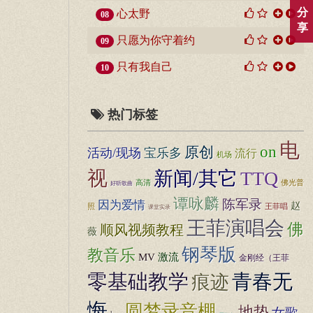
分
心太野
08
享
只愿为你守着约
09
只有我自己
10
热门标签
电
on
原创
活动/现场
宝乐多
流行
机场
视
新闻/其它
TTQ
佛光普
高清
好听歌曲
谭咏麟
陈军录
因为爱情
赵
照
王菲唱
课堂实录
王菲演唱会
佛
顺风视频教程
薇
钢琴版
教音乐
MV
激流
金刚经（王菲
零基础教学
青春无
痕迹
悔
圆梦录音棚
地垫
女歌