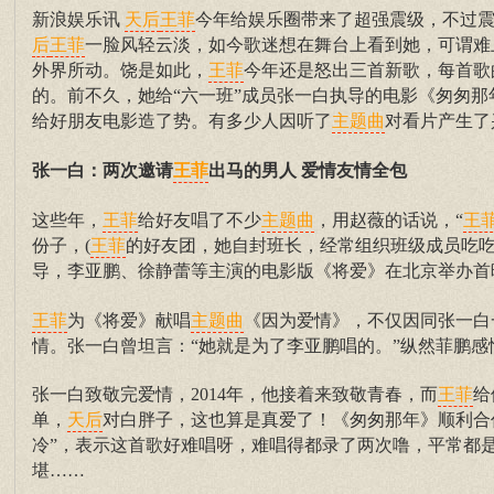
新浪娱乐讯
今年给娱乐圈带来了超强震级，不过震
天后
王菲
一脸风轻云淡，如今歌迷想在舞台上看到她，可谓难
后
王菲
外界所动。饶是如此，
今年还是怒出三首新歌，每首歌
王菲
的。前不久，她给“六一班”成员张一白执导的电影《匆匆那
给好朋友电影造了势。有多少人因听了
对看片产生了
主题曲
张一白：两次邀请
出马的男人 爱情友情全包
王菲
这些年，
给好友唱了不少
，用赵薇的话说，“
王菲
主题曲
王
份子，(
的好友团，她自封班长，经常组织班级成员吃吃
王菲
导，李亚鹏、徐静蕾等主演的电影版《将爱》在北京举办首
为《将爱》献唱
《因为爱情》，不仅因同张一白
王菲
主题曲
情。张一白曾坦言：“她就是为了李亚鹏唱的。”纵然菲鹏
张一白致敬完爱情，2014年，他接着来致敬青春，而
给
王菲
单，
对白胖子，这也算是真爱了！《匆匆那年》顺利合
天后
冷”，表示这首歌好难唱呀，难唱得都录了两次噜，平常都
堪……