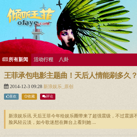
所有歌曲专辑
王菲新闻
王菲的精美图片
王菲精彩视频
王菲论坛
给王菲留言
用户中心
王
所有新闻
活动行程
八卦
王菲承包电影主题曲！天后人情能刷多久
2014-12-3 09:28
新浪娱乐_原创
喜欢
收藏
评论
新浪娱乐讯 天后王菲今年给娱乐圈带来了超强震级，不过震源
脸风轻云淡，如今歌迷想在舞台上看到她 ...