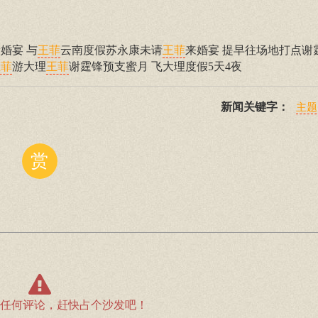
婚宴 与
云南度假苏永康未请
来婚宴 提早往场地打点谢
王菲
王菲
游大理
谢霆锋预支蜜月 飞大理度假5天4夜
王菲
王菲
新闻关键字：
主题
赏
任何评论，赶快占个沙发吧！