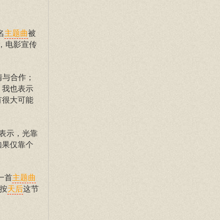
名
被
主题曲
，电影宣传
情与合作；
，我也表示
有很大可能
表示，光靠
如果仅靠个
一首
主题曲
按
这节
天后