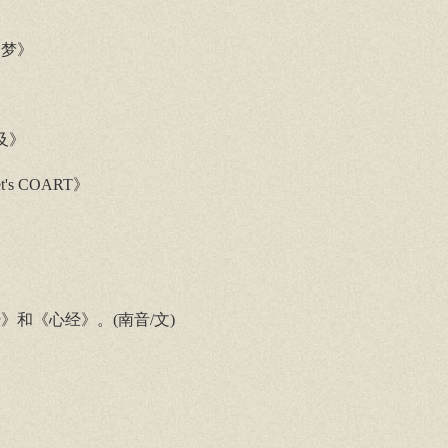
如梦》
及》
t's COART》
》和《心经》。(南音/文)