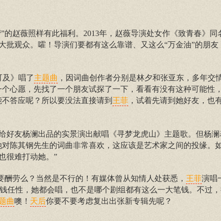
蜜”的赵薇照样有此福利。2013年，赵薇导演处女作《致青春》同
大批观众。嚯！导演们要都有这么靠谱、又这么“万金油”的朋友
可及》唱了
，因词曲创作者分别是林夕和张亚东，多年交
主题曲
一个心愿，先找了一个朋友试探了一下，看看有没有这种可能性
能不答应呢？所以要没法直接请到
，试着先请到她好友，也
王菲
给好友杨澜出品的实景演出献唱《寻梦龙虎山》主题歌。但杨澜
她对陈其钢先生的词曲非常喜欢，这应该是艺术家之间的投缘。
也很难打动她。”
不要酬劳么？当然是不行的！有媒体曾从知情人处获悉，
演唱
王菲
有钱任性，她都会唱，也不是哪个剧组都有这么一大笔钱。不过，
噢！
你要不要考虑复出出张新专辑先呢？
题曲
天后