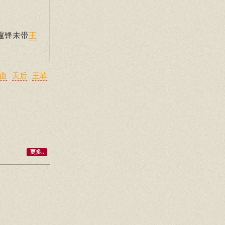
霆锋未带
王
曲
天后
王菲
更多..