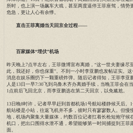
所时，也上演一场飙车大戏，甚至两度逼停王菲座驾，情势
危急，更让人心有余悸。
直击王菲离婚当天回京全过程——
百家媒体“埋伏”机场
昨天晚上7点半左右，王菲微博宣布离婚，“这一世夫妻缘尽
此，我还好，你也保重”。不到一小时李亚鹏也发帖证实。这
消息在娱乐圈扔下一颗重磅炸弹。随后记者得知，王菲李亚
人是13日一早7:30飞到乌鲁木齐办离婚手续，当晚王菲会在当
1点前后飞回北京，而李亚鹏选在第二天回京，以免尴尬。
13日晚8时许，记者早早赶到首都机场1号航站楼静候天后。1
航站楼是小站，往返飞机并不多，彼时只有寥寥数人。但慢
地，机场内聚集大量媒体，约数百位记者扛着长枪短炮守候
机口，把出口围得水泄不通，希望能够第一时间捕捉到王菲
面。