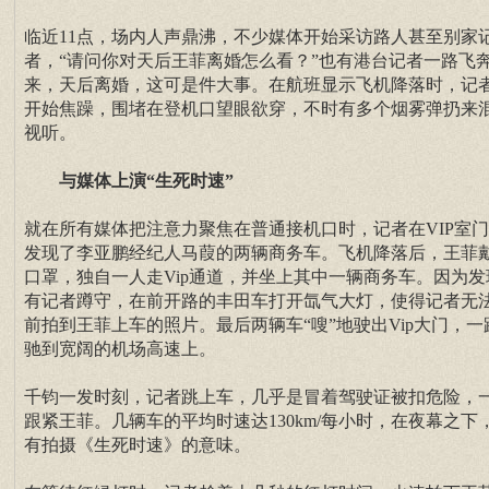
临近11点，场内人声鼎沸，不少媒体开始采访路人甚至别家
者，“请问你对天后王菲离婚怎么看？”也有港台记者一路飞
来，天后离婚，这可是件大事。在航班显示飞机降落时，记
开始焦躁，围堵在登机口望眼欲穿，不时有多个烟雾弹扔来
视听。
与媒体上演“生死时速”
就在所有媒体把注意力聚焦在普通接机口时，记者在VIP室
发现了李亚鹏经纪人马葭的两辆商务车。飞机降落后，王菲
口罩，独自一人走Vip通道，并坐上其中一辆商务车。因为发
有记者蹲守，在前开路的丰田车打开氙气大灯，使得记者无
前拍到王菲上车的照片。最后两辆车“嗖”地驶出Vip大门，一
驰到宽阔的机场高速上。
千钧一发时刻，记者跳上车，几乎是冒着驾驶证被扣危险，
跟紧王菲。几辆车的平均时速达130km/每小时，在夜幕之下
有拍摄《生死时速》的意味。