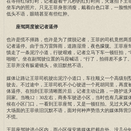
在等待红绿灯时，记者趁着十几秒的红灯时间，火速拍下王
坐车内的照片。只见王菲身形消瘦，戴着白色口罩，一脸憔
低头不语，眼睛甚至有些红肿。
座驾两度被记者逼停
也许是慌不择路，也许是为了摆脱记者，王菲的司机竟然两
记者逼停。由于当万雷阵雨，道路湿滑，夜色朦胧。王菲座
慎走了一条泥泞小道，行驶艰难，记者立马下车一顿狂拍，“
啪啪”。坐在副驾驶位置的马葭喊话，“行了，拍得差不多了。
王菲并没有躲避镜头，依旧默然不语。
媒体让路让王菲司机驶出泥泞小道口，车往顺义一个高级别
驶去。不过途中，王菲司机不小心驶进一个死胡同里，再度
体逼停。在拍到王菲清晰图片后，记者主动让路，一路护送
回家。当晚12：30左右，商务车驶进小区，当时也有几家媒
候在小区门口，一看到王菲座驾，又是一顿狂拍。见过大风
大场面的王菲依旧沉默不语，面对何种声势浩大的媒体阵营
不慌。
王菲座驾驶进小区内，而小区保安将媒体拦截在外。没几分