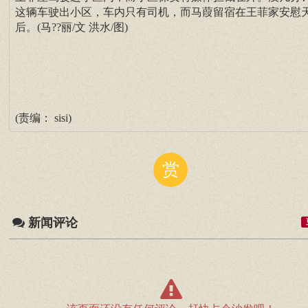
这辆车驶出小区，车内只有司机，而马葭留宿在王菲家安慰
后。(马??丽/文 洪水/图)
(责编： sisi)
赏
新闻评论