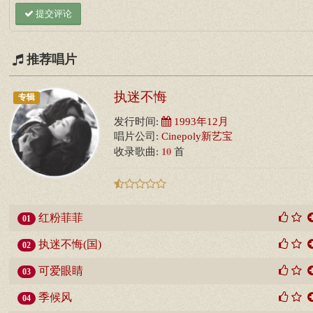
提交评论
推荐唱片
执迷不悔
专辑
发行时间:
1993年12月
唱片公司:
Cinepoly新艺宝
10
收录歌曲:
首
红粉菲菲
01
执迷不悔(国)
02
可爱眼睛
03
季候风
04