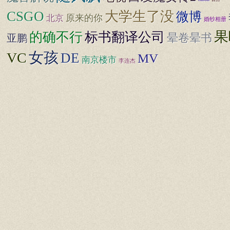
CSGO
大学生了没
微博
原来的你
北京
婚纱相册
果
标书翻译公司
的确不行
晕卷晕书
亚鹏
女孩
VC
DE
MV
南京楼市
李连杰