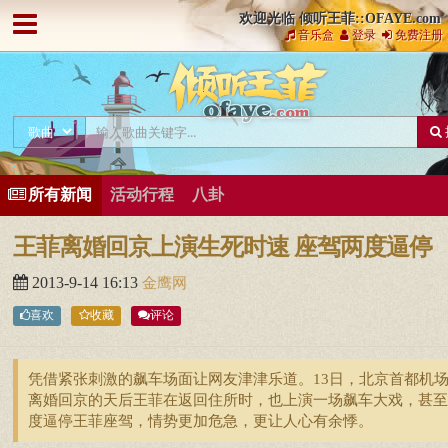
欢迎光临 倾听王菲::OFAYE.com
音乐盒
登录
免费注册
所有新闻
活动行程
八卦
王菲离婚回京上演生死时速 座驾两度逼停
2013-9-14 16:13
金鹰网
喜欢
收藏
评论
凭借紧张刺激的飙车场面让网友津津乐道。13日，北京首都机
离婚回京的天后王菲在返回住所时，也上演一场飙车大戏，甚至
度逼停王菲座驾，情势更加危急，更让人心有余悸。