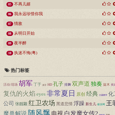
不再儿嬉
05
我永远珍惜你我
06
情敌
07
从明日开始
08
夜半醉
09
执迷不悔(粤)
10
热门标签
胡军
双声道
独奏
孔子
丁于
活动/现场
HD
排舞
旋木
窦
迷宫
非常夏日
复仇的火焰
经典
化
eyes
原创
主题教学
红卫农场
王
公司
浮躁
张靓颖
黑道悲情
新生儿
极游网
随风飘
白发魔女传2
魔兽解说
电视
eason
自拍