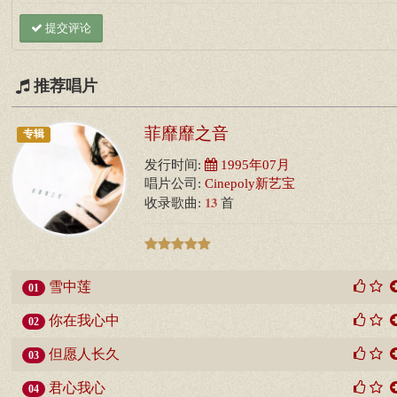
提交评论
推荐唱片
菲靡靡之音
专辑
发行时间:
1995年07月
唱片公司:
Cinepoly新艺宝
13
收录歌曲:
首
雪中莲
01
你在我心中
02
但愿人长久
03
君心我心
04