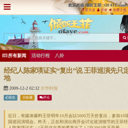
欢迎光临 倾听王菲::OFAYE.com
音乐盒
登录
免费注册
所有新闻
活动行程
八卦
经纪人陈家瑛证实“复出”说 王菲巡演先只
地
2009-12-2 02:32
京华时报
喜欢
收藏
评论
近日，有媒体爆料王菲明年10月会以5000万天价复出，参加10
国巡回演唱会。昨天，正在和演出商开会讨论巡演细节的王菲经
人陈家瑛证实：“王菲这次真的要复出了！”自2003年王菲最 ...