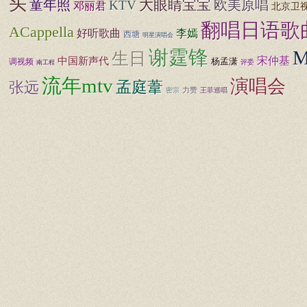
头
大眼睛宝宝
童年照
欧美原唱
KTV
邓丽君
北京卫
翻唱日语歌
ACappella
好听歌曲
李嫣
西塘
明星演唱会
谢霆锋
生日
宋仲基
中国新声代
杨孟潇
调视频
评委
南工程
流年mtv
演唱会
孟庭葦
张远
力赞
密宗
王菲巡唱