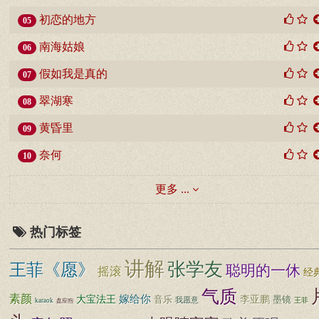
初恋的地方
05
南海姑娘
06
假如我是真的
07
翠湖寒
08
黄昏里
09
奈何
10
更多 ...
热门标签
讲解
张学友
王菲《愿》
聪明的一休
摇滚
经
气质
素颜
嫁给你
大宝法王
音乐
李亚鹏
墨镜
我愿意
王菲
karaok
盘应煦