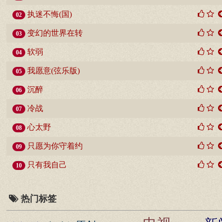
执迷不悔(国)
02
变幻的世界在转
03
软弱
04
我愿意(弦乐版)
05
沉醉
06
冷战
07
心太野
08
只愿为你守着约
09
只有我自己
10
热门标签