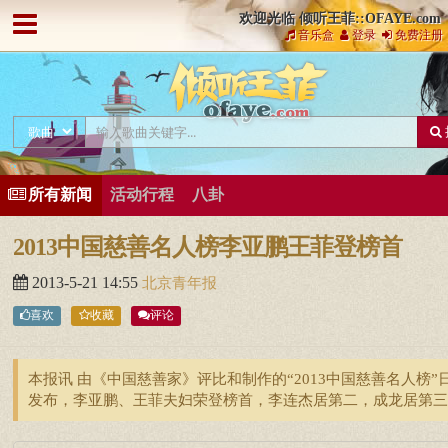
欢迎光临 倾听王菲::OFAYE.com
音乐盒
登录
免费注册
所有新闻
活动行程
八卦
2013中国慈善名人榜李亚鹏王菲登榜首
2013-5-21 14:55
北京青年报
喜欢
收藏
评论
本报讯 由《中国慈善家》评比和制作的“2013中国慈善名人榜”
发布，李亚鹏、王菲夫妇荣登榜首，李连杰居第二，成龙居第三