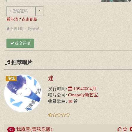
*
看不清？点击刷新
文明上网，理性发帖！
提交评论
推荐唱片
迷
专辑
发行时间:
1994年04月
唱片公司:
Cinepoly新艺宝
10
收录歌曲:
首
我愿意(管弦乐版)
01