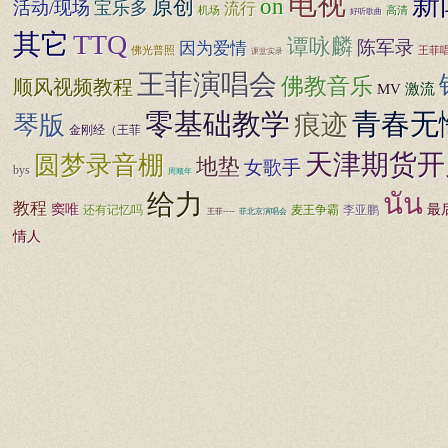
电视
新
on
原创
活动/现场
宝乐多
流行
机场
高清
好听歌曲
其它
TTQ
谭咏麟
陈军录
因为爱情
佛光普照
王菲
课堂实录
王菲演唱会
佛教音乐
顺风视频教程
MV
激流
零基础教学
青春无
痕迹
琴版
金刚经（王菲
天津期货开
圆梦录音棚
地垫
女歌手
bys
周顺年
นัน
给力
教程
窦唯
最
还有记忆吗
麦王争霸
李亚鹏
王菲----
菲北京演唱会
情人