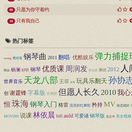
只愿为你守着约
09
只有我自己
10
热门标签
弹力捕捉
钢琴曲
翻唱·
优酷娱乐
2011
wong
窦靖童
人
优质课
周润发
2012
钢琴
杨澜
好听
测试
唱会
熊汝霖
天龙八部
孙协
玩具乐翻天
世界音乐
王菲
新番
但愿人长久
2010
我心
谢霆锋
字幕版
创
非洲鼓
珠海
MV
恒
钢琴入门
矜持
格雷
流浪的红舞鞋
状态很好
林依晨
说课
auld
hifi
钢琴版
可爱诵
MOV088
美女视频
笑忘书