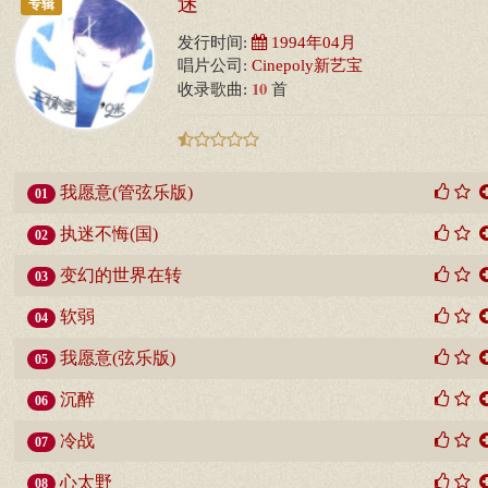
迷
专辑
发行时间:
1994年04月
唱片公司:
Cinepoly新艺宝
10
收录歌曲:
首
我愿意(管弦乐版)
01
执迷不悔(国)
02
变幻的世界在转
03
软弱
04
我愿意(弦乐版)
05
沉醉
06
冷战
07
心太野
08