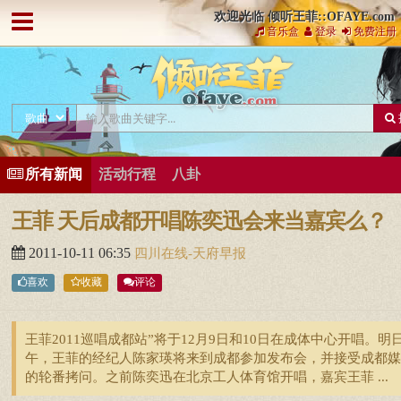
欢迎光临 倾听王菲::OFAYE.com
音乐盒
登录
免费注册
所有新闻
活动行程
八卦
王菲 天后成都开唱陈奕迅会来当嘉宾么？
2011-10-11 06:35
四川在线-天府早报
喜欢
收藏
评论
王菲2011巡唱成都站”将于12月9日和10日在成体中心开唱。明
午，王菲的经纪人陈家瑛将来到成都参加发布会，并接受成都媒
的轮番拷问。之前陈奕迅在北京工人体育馆开唱，嘉宾王菲 ...