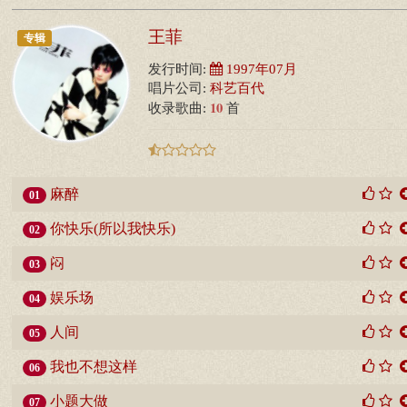
王菲
专辑
发行时间:
1997年07月
唱片公司:
科艺百代
10
收录歌曲:
首
麻醉
01
你快乐(所以我快乐)
02
闷
03
娱乐场
04
人间
05
我也不想这样
06
小题大做
07