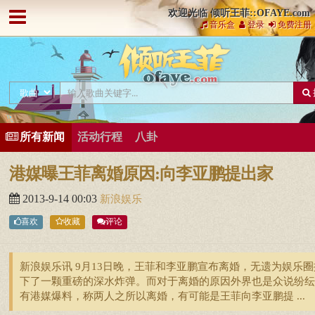
欢迎光临 倾听王菲::OFAYE.com
音乐盒
登录
免费注册
所有新闻
活动行程
八卦
港媒曝王菲离婚原因:向李亚鹏提出家
2013-9-14 00:03
新浪娱乐
喜欢
收藏
评论
新浪娱乐讯 9月13日晚，王菲和李亚鹏宣布离婚，无遗为娱乐圈
下了一颗重磅的深水炸弹。而对于离婚的原因外界也是众说纷纭
有港媒爆料，称两人之所以离婚，有可能是王菲向李亚鹏提 ...