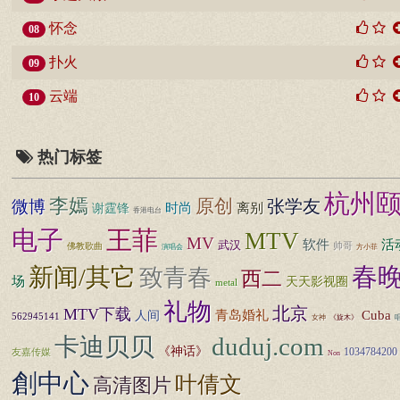
怀念
08
扑火
09
云端
10
热门标签
杭州
李嫣
原创
张学友
微博
时尚
离别
谢霆锋
香港电台
电子
王菲
MTV
MV
活
软件
武汉
佛教歌曲
帅哥
演唱会
方小菲
春
新闻/其它
致青春
西二
场
天天影视圈
metal
礼物
北京
MTV下载
Cuba
人间
青岛婚礼
562945141
女神
《旋木》
duduj.com
卡迪贝贝
《神话》
友嘉传媒
1034784200
Non
創中心
叶倩文
高清图片