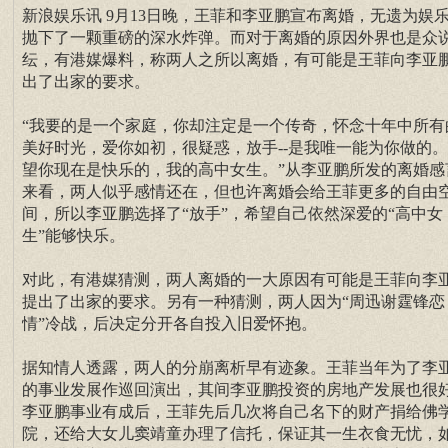
新浪娱乐讯 9月13日晚，王菲和李亚鹏宣布离婚，无遗为娱
抛下了一颗重磅的深水炸弹。而对于离婚的原因外界也是众
纭，有港媒爆料，称两人之所以离婚，有可能是王菲向李亚
出了出家的要求。
“我要的是一个家庭，你却注定是一个传奇，怀念十年中所有
美好时光，爱你如初，很疑惑，放手--是我唯一能为你做的
望你现在是快乐的，我的高中女生。”从李亚鹏所发的离婚感
来看，两人似乎感情还在，但也许离婚会给王菲更多的自由
间，所以李亚鹏选择了“放手”，希望自己依然深爱的“高中女
生”能够快乐。
对此，有港媒猜测，两人离婚的一大原因有可能是王菲向李
提出了出家的要求。另有一种猜测，两人因为“周迅谢霆锋恋
情”冷战，后决定分开各自投入旧爱怀抱。
据知情人透露，两人的分崩离析早有迹象。王菲当年为了李
的事业发展作巡回演出，其间李亚鹏投资的房地产发展也很
李亚鹏事业有成后，王菲先后几次将自己名下的财产捐给佛
院，还给大女儿窦靖童办理了信托，保证其一生衣食无忧，