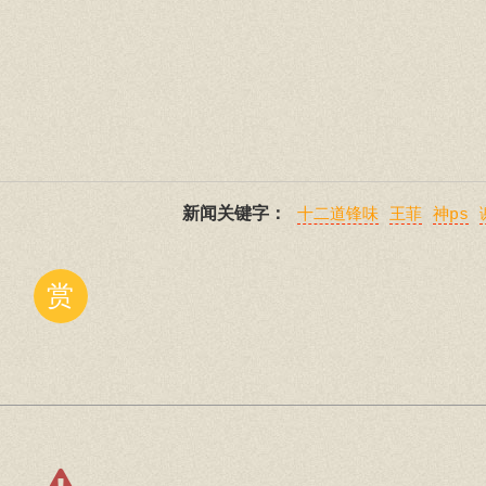
新闻关键字：
十二道锋味
王菲
神ps
赏