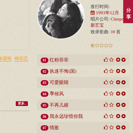
发行时间:
分
1993年12月
享
唱片公司:
Cinepoly
新艺宝
10
收录歌曲:
首
谢霆锋
锋菲恋
红粉菲菲
01
执迷不悔(国)
02
可爱眼睛
03
季候风
04
更多..
不再儿嬉
05
我永远珍惜你我
06
情敌
07