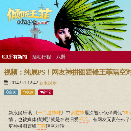
所有歌曲专辑
王菲新闻
王菲的精美图片
王菲精彩视频
王菲论坛
给王菲留言
用户中心
王
所有新闻
活动行程
八卦
视频：纯属PS！网友神拼图霆锋王菲隔空
2014-9-1 12:42
新浪娱乐
喜欢
收藏
评论
新浪娱乐讯 《
》中
屡次被小伙伴调侃“
十二道锋味
谢霆锋
锋
情，也被媒体猜测那就是在说旧爱
。有网友无责任yy了
王菲
更神拼图霆锋
隔空对话！
王菲