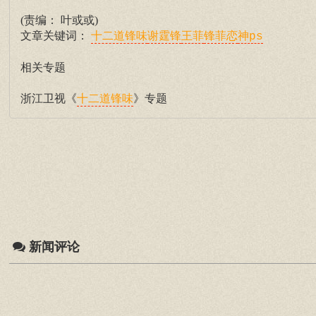
(责编： 叶或或)
文章关键词：
十二道锋味
谢霆锋
王菲
锋菲恋
神ps
相关专题
浙江卫视《
》专题
十二道锋味
新闻评论