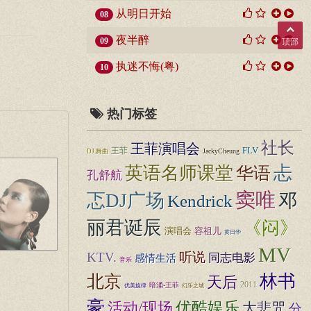
从明日开始
08
夜半醉
09
顶部
执迷不悔(粤)
10
热门标签
社长
王菲演唱会
FLV
王菲
JackyCheung
DJ.舞曲
忐
英语名师课堂
华语
孔舒航
窦唯
忑DJ广场
邓
Kendrick
丽君诞辰
《闷》
演唱会
容祖儿
黄日华
MV
KTV.
听说
同志电影
感情生活
音乐
北京
林书
天后
2011
暗涌-王菲
幻乐之城
优美旋律
豪
优酷娱乐
活动/现场
大悲咒
分