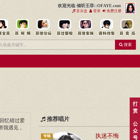
欢迎光临 倾听王菲::OFAYE.com
音乐盒
登录
免费注册
搜索
打
赏
推荐唱片
回忆错过爱
公
带我遇见，
众
执迷不悔
专辑
号