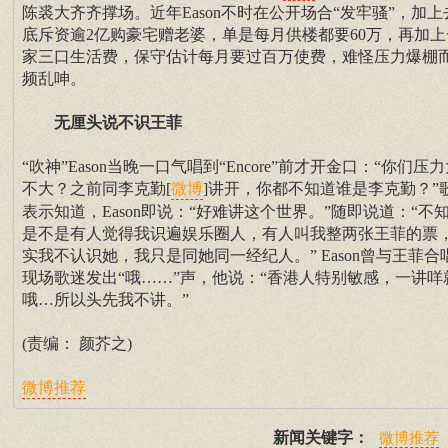
陈裘大齐齐撑场。近年Eason不时在公开场合“发牢骚”，加上
底斥资逾2亿购豪宅赠老婆，单是每月供楼都要60万，再加上
家三口生活费，保守估计每月要过百万使费，难怪压力爆棚
频乱呻。
无厘头说不识王菲
“吹神”Eason当晚一口气唱到“Encore”前才开金口：“你们压
不大？之前同李克勤[
]讲开，你都不知道谁是李克勤？”
微博
表示知道，Eason即说：“好难讲这个世界。”随即说道：“不
是不是有人觉得我识遍娱乐圈人，有人叫我整两张王菲的票
实我不认识她，我只是同她同一经纪人。” Eason曾与王菲合
现场歌迷发出“哦……”声，他说：“香港人特别敏感，一讲咩
哦…所以头先我不讲。”
(责编： 颜芥之)
微博推荐
新闻关键字：
微博推荐