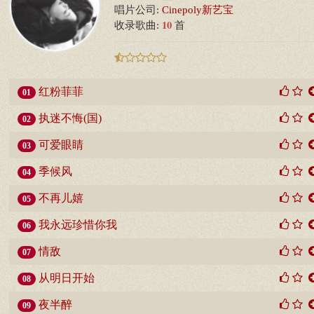
唱片公司:
Cinepoly新艺宝
10
收录歌曲:
首
红粉菲菲
01
执迷不悔(国)
02
可爱眼睛
03
季候风
04
不再儿嬉
05
我永远珍惜你我
06
情敌
07
从明日开始
08
夜半醉
09