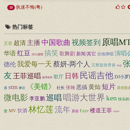
执迷不悔(粤)
10
热门标签
原唱M
中国歌曲
视频签到
主播
超清
王菲
搞笑
红豆
华语
演唱
歌舞剧
新闻/其它
吉他弹唱
2011巡唱
蔡妍-两个人
我爱每一天
德伦
完整版致青春
牛尔
民谣吉他
友
王菲巡唱
日韩
歌厅
DJ小罗
微博推荐
《美错》
短片
stm
黄灿
恶搞
张翰
社长
遇
原创歌
攀岩
唱游大世界
微电影
巡唱
ken
李亚鹏
快乐的
林忆莲
流年
楼道王菲
饮酒
MV
Faye
使
原创
voice