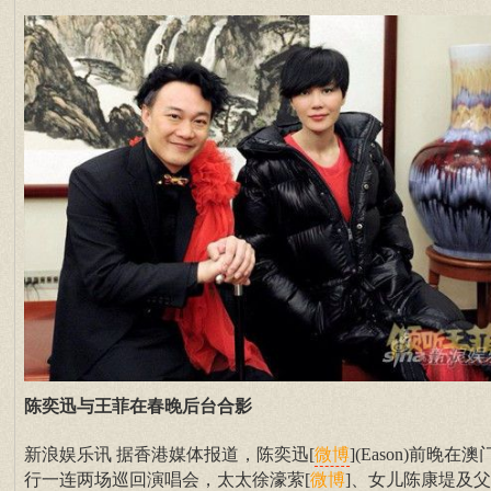
陈奕迅与王菲在春晚后台合影
新浪娱乐讯 据香港媒体报道，陈奕迅[
](Eason)前晚在澳
微博
行一连两场巡回演唱会，太太徐濠萦[
]、女儿陈康堤及
微博