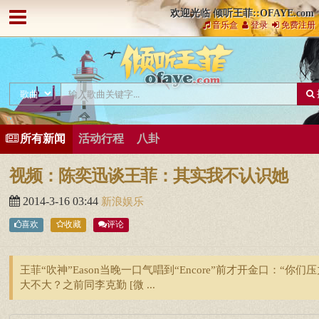
欢迎光临 倾听王菲::OFAYE.com
音乐盒
登录
免费注册
所有新闻
活动行程
八卦
视频：陈奕迅谈王菲：其实我不认识她
2014-3-16 03:44
新浪娱乐
喜欢
收藏
评论
王菲“吹神”Eason当晚一口气唱到“Encore”前才开金口：“你们
大不大？之前同李克勤 [微 ...