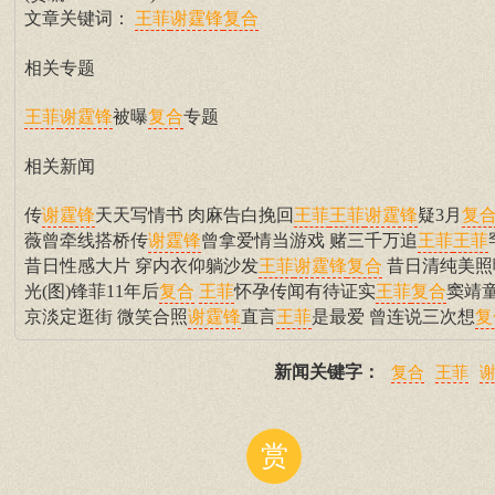
文章关键词：
王菲
谢霆锋
复合
相关专题
被曝
专题
王菲
谢霆锋
复合
相关新闻
传
天天写情书 肉麻告白挽回
疑3月
谢霆锋
王菲
王菲
谢霆锋
复
薇曾牵线搭桥传
曾拿爱情当游戏 赌三千万追
谢霆锋
王菲
王菲
昔日性感大片 穿内衣仰躺沙发
昔日清纯美照
王菲
谢霆锋
复合
光(图)锋菲11年后
怀孕传闻有待证实
窦靖
复合
王菲
王菲
复合
京淡定逛街 微笑合照
直言
是最爱 曾连说三次想
谢霆锋
王菲
复
新闻关键字：
复合
王菲
赏