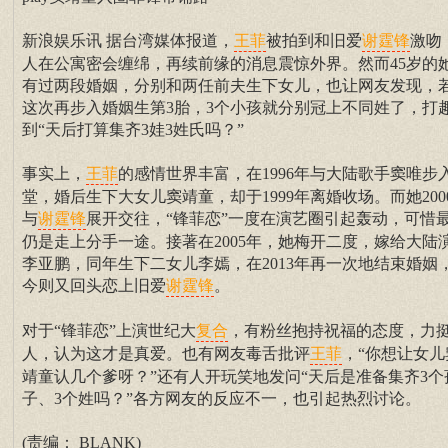
新浪娱乐讯 据台湾媒体报道，
被拍到和旧爱
激吻
王菲
谢霆锋
人在公寓密会缠绵，再续前缘的消息震惊外界。然而45岁的
有过两段婚姻，分别和两任前夫生下女儿，也让网友发现，
这次再步入婚姻生第3胎，3个小孩就分别冠上不同姓了，打
到“天后打算集齐3娃3姓氏吗？”
事实上，
的感情世界丰富，在1996年与大陆歌手窦唯步
王菲
堂，婚后生下大女儿窦靖童，却于1999年离婚收场。而她200
与
展开交往，“锋菲恋”一度在演艺圈引起轰动，可惜
谢霆锋
仍是走上分手一途。接著在2005年，她梅开二度，嫁给大陆
李亚鹏，同年生下二女儿李嫣，在2013年再一次地结束婚姻
今则又回头恋上旧爱
。
谢霆锋
对于“锋菲恋”上演世纪大
，有粉丝抱持祝福的态度，力
复合
人，认为这才是真爱。也有网友毒舌批评
，“你想让女儿
王菲
靖童认几个爹呀？”还有人开玩笑地发问“天后是准备集齐3个
子、3个姓吗？”各方网友的反应不一，也引起热烈讨论。
(责编： BLANK)