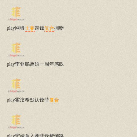
play网曝
霆锋
拥吻
王菲
复合
play李亚鹏离婚一周年感叹
play霍汶希默认锋菲
复合
play窦靖童入圈菲锋帮铺路