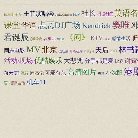
英语
社长
王菲演唱会
孔舒航
FLV
王菲
JackyCheung
DJ.舞曲
窦唯
忐忑DJ广场
课堂
Kendrick
华语
君诞辰
《闷》
KTV.
听
感情生活
演唱会
容祖儿
音乐
黄日华
MV
北京
林书
天后
同志电影
2011
暗涌-王菲
幻乐之城
优美旋律
优酷娱乐
活动/现场
大悲咒
谢霆
分手都是爱
比赛
港
高清图片
小沈阳
可爱有范
落天使]
周杰伦
流行
香港
机车11
指弹吉他
语