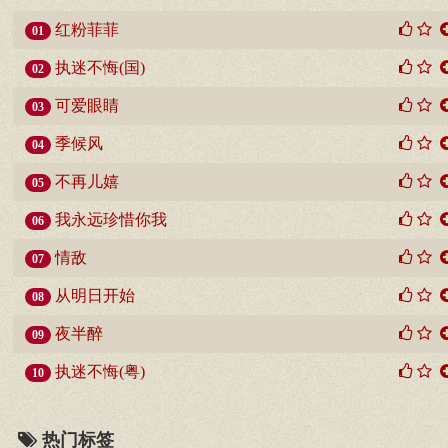
红粉菲菲
01
执迷不悔(国)
02
可爱眼睛
03
季候风
04
不再儿嬉
05
我永远珍惜你我
06
情敌
07
从明日开始
08
夜半醉
09
执迷不悔(粤)
10
热门标签