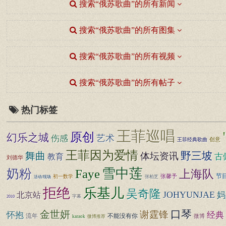
搜索“俄苏歌曲”的所有新闻
搜索“俄苏歌曲”的所有图集
搜索“俄苏歌曲”的所有视频
搜索“俄苏歌曲”的所有帖子
热门标签
王菲巡唱
原创
幻乐之城
艺术
伤感
王菲经典歌曲
创意
王菲因为爱情
野三坡
舞曲
体坛资讯
古
教育
刘德华
雪中莲
奶粉
Faye
上海队
节
张馨予
初一数学
张柏芝
活动/现场
拒绝
乐基儿
吴奇隆
JOHYUNJAE
妈
北京站
2010
字幕
口琴
金世妍
谢霆锋
怀抱
经典
流年
不能没有你
微博
karaok
微博推荐