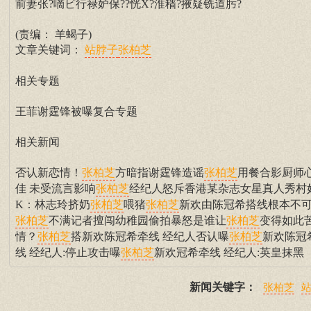
前妻张?嘀ビ行禄妒保??恍Χ?淮穑?掖疑铣道肟?
(责编： 羊蝎子)
文章关键词：
站脖子
张柏芝
相关专题
王菲谢霆锋被曝复合专题
相关新闻
否认新恋情！
方暗指谢霆锋造谣
用餐合影厨师
张柏芝
张柏芝
佳 未受流言影响
经纪人怒斥香港某杂志女星真人秀村
张柏芝
K：林志玲挤奶
喂猪
新欢由陈冠希搭线根本不
张柏芝
张柏芝
不满记者擅闯幼稚园偷拍暴怒是谁让
变得如此
张柏芝
张柏芝
情？
搭新欢陈冠希牵线 经纪人否认曝
新欢陈冠
张柏芝
张柏芝
线 经纪人:停止攻击曝
新欢冠希牵线 经纪人:英皇抹黑
张柏芝
新闻关键字：
张柏芝