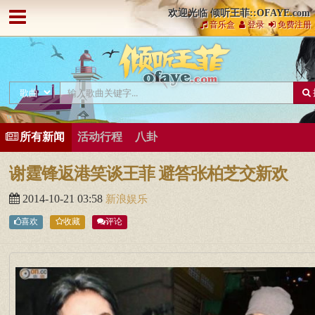
欢迎光临 倾听王菲::OFAYE.com
音乐盒
登录
免费注册
所有新闻
活动行程
八卦
谢霆锋返港笑谈王菲 避答张柏芝交新欢
2014-10-21 03:58
新浪娱乐
喜欢
收藏
评论