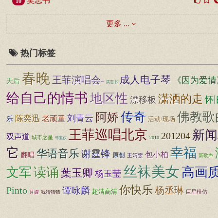
笑忘书
10
更多 ...
热门标签
春晚
成人电子琴
王菲演唱会-
《因为爱情
天后
笑忘书
给自己的情书
地区性
潇洒的走
漂移板
怀
传奇
佛教歌
阿娇
刘青云
陈奕迅
老顽童
乐
活动/现场
王菲巡唱北京
新闻
201204
双声道
城市之星
2010
韩宝仪
幸福
它
华语音乐
谢霆锋
包小柏
翻唱
原创
王靖雯
新歌声
丝袜美女
高画
文军
读诵
葉玉卿
杨玉莹
你快乐
杨丞琳
Pinto
谭咏麟
超清高清
巨星模仿
月嫂
我猜猜猜