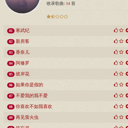
14
收录歌曲:
首
寒武纪
01
新房客
02
香奈儿
03
阿修罗
04
彼岸花
05
如果你是假的
06
不爱我的我不爱
07
你喜欢不如我喜欢
08
再见萤火虫
09