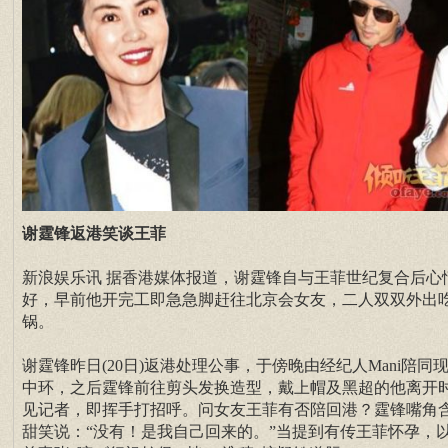
谢霆锋返港笑谈王菲
新浪娱乐讯 据香港媒体报道，谢霆锋自与王菲世纪复合后心
好，早前他开完工即急急脚赶往北京会女友，二人双双外出
锅。
谢霆锋昨日(20日)返港处理公事，于傍晚由经纪人Mani陪同
中环，之后霆锋前往剪头发换造型，戴上帽及黑超的他离开
见记者，即挥手打招呼。问女友王菲有否陪回港？霆锋嘴角
甜笑说：“没有！是我自己回来的。”当提到有传王菲怀孕，