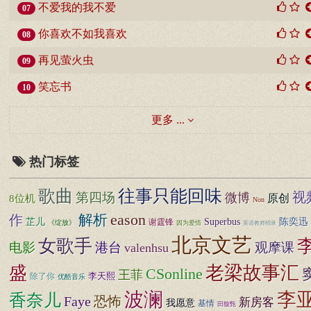
不爱我的我不爱
07
你喜欢不如我喜欢
08
再见萤火虫
09
笑忘书
10
更多 ...
热门标签
歌曲
往事只能回味
视
第四场
微博
原创
8位机
Non
eason
解析
作
芷儿
Superbus
陈奕迅
谢霆锋
《绽放》
因为爱情
英语教师招录
北京文艺
女歌手
电影
港台
观摩课
valenhsu
老梁故事汇
盛
CSonline
王菲
李天熙
除了你
优酷音乐
波澜
李
香奈儿
Faye
恐怖
新房客
我愿意
基情
田馥甄