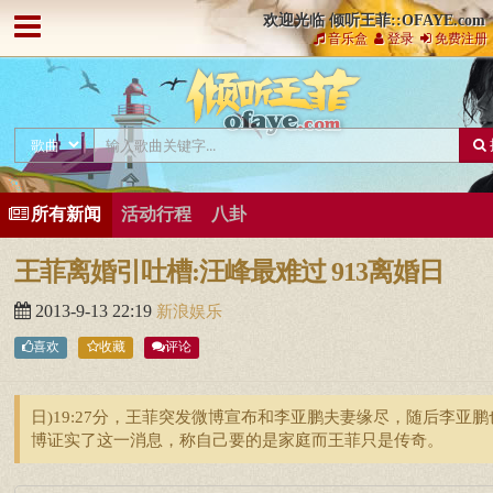
欢迎光临 倾听王菲::OFAYE.com
音乐盒
登录
免费注册
所有新闻
活动行程
八卦
王菲离婚引吐槽:汪峰最难过 913离婚日
2013-9-13 22:19
新浪娱乐
喜欢
收藏
评论
日)19:27分，王菲突发微博宣布和李亚鹏夫妻缘尽，随后李亚鹏
博证实了这一消息，称自己要的是家庭而王菲只是传奇。