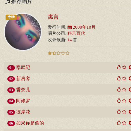
推荐唱片
寓言
专辑
发行时间:
2000年10月
唱片公司:
科艺百代
14
收录歌曲:
首
寒武纪
01
新房客
02
香奈儿
03
阿修罗
04
彼岸花
05
如果你是假的
06