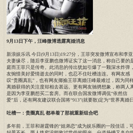
9月13日下午，汪峰微博透露离婚消息
新浪娱乐讯 今日(9月13日)19:27分，王菲突发微博宣布和李
夫妻缘尽，随后李亚鹏也微博证实了这一消息，称自己要的
庭而王菲只是传奇。此消息的传出犹如引爆了一颗深水炸弹
友惋惜美好爱情逝去的同时，也忍不住吐槽连连。有网友感
叹“贵圈真乱”，也有网友揶揄王菲离婚汪峰最难过，因为同
离婚获得的关注度却相去甚远。更有网友驰骋想象，称两人
是因为李亚鹏想买二套房。而在联合国发微博调侃“依然信
爱”后，还有网友建议联合国将“913”(就要散)定为“世界离婚
吐槽一：贵圈真乱 都单着了那就重新组合吧
多年前，王菲和谢霆锋的“姐弟恋”成为娱乐圈的一段佳话，
好景不长，两人终究没能敌过世俗的眼光，分道扬镳又各自