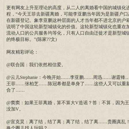
更有网友上升至理论的高度，从二人的离婚看中国的城镇化
程，“今天王菲去新疆离婚，可能李亚鹏当年因为是新疆户口
在新疆登记。象李亚鹏这种层面的人才当年都不进北京的户
说明了中国这轮新型城镇化的价值。这轮新型城镇化也重在
流动人口的公共服务均等化，只有人口自由迁徙才是新型城
的终极目标。”(陈家??文)
网友精彩评论：
@联合国：我们依然相信爱。
@云儿Stephanie：今晚开始……李亚鹏……周迅……谢霆锋
王菲……张柏芝……陈冠希都是单身了……这些人又可以重
合了……
@窦窦：如果王菲离婚，算不算大V造谣？答：不算，因为
没加V。
@宣克炅：离了结，结了离；离了结，结了离……贵圈真乱
换个圈儿找人玩吗？