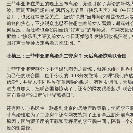
王菲李亚鹏在周五的晚上宣布离婚，无遗引起了舆论的轩然
波。而周五晚同场PK的两档选秀节目《快乐男声》和《中国
音》，也比往常更受关注。坐镇“快男”当导师的谢霆锋成为
追逐的焦点，不少观众也忍不住想瞧瞧前女友离婚，谢霆锋
何反应，而汪峰也会如期坐镇“好声音”的导师席。有网友废
揶揄：“快乐男声评委前女友今日离婚恐引发快男收视狂潮，
国好声音导师火速离婚力挽狂澜。”
吐槽三：王菲李亚鹏离婚为二套房？ 天后离婚惊动联合国
王菲李亚鹏劳燕分飞不但娱乐圈为之震惊，就连以维护世界
为己任的联合国，也于今晚的20:18分发微博，大呼“我们依
信爱”，并配以不同种族孩童亲吻的照片。有网友调侃，天后
魅力真够大，把联合国都惊动了，还有的网友跟着起哄“联合
宣布将每年913定位世界离婚日”。
还有网友心系民生，联想到北京的房地产政策后，笑问李亚
菲离婚难道为了二套房？还有网友找到了王菲李亚鹏分崩离
原因，因为狮子座的王菲和天秤座的李亚鹏中间，隔着一个
座的谢霆锋。