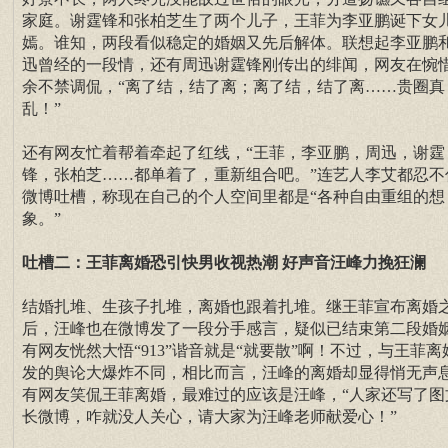
家庭。谢霆锋和张柏芝生了两个儿子，王菲为李亚鹏诞下女
嫣。谁知，两段看似稳定的婚姻又先后解体。联想起李亚鹏
迅曾经的一段情，还有周迅谢霆锋刚传出的绯闻，网友在惋
余不禁调侃，“离了结，结了离；离了结，结了离……贵圈真
乱！”
还有网友忙着帮着牵起了红线，“王菲，李亚鹏，周迅，谢霆
锋，张柏芝……都单着了，重新组合吧。”连艺人李艾都忍不
微博吐槽，称现在自己的个人空间里都是“各种自由重组的想
象。”
吐槽二：王菲离婚恐引快男收视热潮 好声音汪峰力挽狂澜
结婚扎堆、生孩子扎堆，离婚也跟着扎堆。继王菲宣布离婚
后，汪峰也在微博发了一段分手感言，疑似已结束第二段婚
有网友恍然大悟“913”谐音就是“就要散”啊！不过，与王菲离
发的舆论大爆炸不同，相比而言，汪峰的离婚却显得悄无声
有网友笑侃王菲离婚，最难过的应该是汪峰，“人家还写了图
长微博，咋就没人关心，请大家为汪峰老师献爱心！”