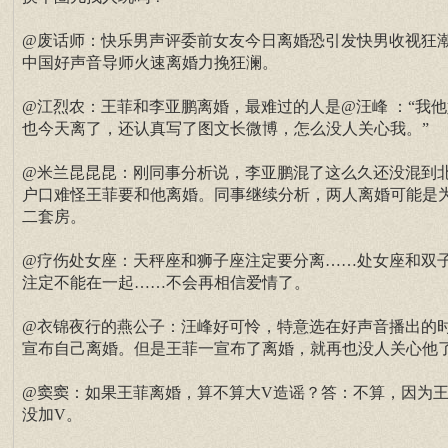
@废话师：快乐男声评委前女友今日离婚恐引发快男收视狂
中国好声音导师火速离婚力挽狂澜。
@江烈农：王菲和李亚鹏离婚，最难过的人是@汪峰 ：“我他
也今天离了，还认真写了图文长微博，怎么没人关心我。”
@米兰昆昆昆：刚同事分析说，李亚鹏混了这么久还没混到
户口难怪王菲要和他离婚。同事继续分析，两人离婚可能是
二套房。
@疗伤处女座：天秤座和狮子座注定要分离……处女座和双
注定不能在一起……不会再相信爱情了。
@衣锦夜行的燕公子：汪峰好可怜，特意选在好声音播出的
宣布自己离婚。但是王菲一宣布了离婚，就再也没人关心他
@窦窦：如果王菲离婚，算不算大V造谣？答：不算，因为
没加V。