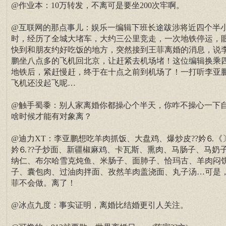
@作业本：10万转发，不离可是要坐200次牢啊。
@互联网的那点事儿：娱乐一编辑下班长途跋涉将近四个半
时，经历了全城大堵车，大约三公里竞走，一次地铁停运，
快到和朋友约好吃饭的地方，突然接到王菲离婚的消息，说
鹏坐八点多的飞机回北京，让赶紧去机场堵！这位编辑换乘
地铁后，紧赶慢赶，终于在十点之前到机场了！一打听李亚
飞机还没起飞呢…
@触手蜀黍：别人家离婚你都操心个半天，你咋不操心一下
啥时候才能有对象离？
@迪力XT：李亚鹏想吃羊肉抓饭、大盘鸡、爆炒皮??妗⒍《
妗⒍??子炒面、新疆椒麻鸡、卡瓦斯、熏肉、马肠子、马奶
纳仁、布尔哈雪克炖鱼、米肠子、面肺子、恰玛古、羊肉闷
子、囊包肉、过油肉拌面、孜然羊肉盖浇面、丸子汤…可是
菲不会做。离了！
@冰点九度：事实证明，离婚比结婚更引人关注。