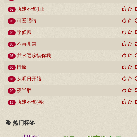
执迷不悔(国)
02
可爱眼睛
03
季候风
04
不再儿嬉
05
我永远珍惜你我
06
情敌
07
从明日开始
08
夜半醉
09
执迷不悔(粤)
10
热门标签