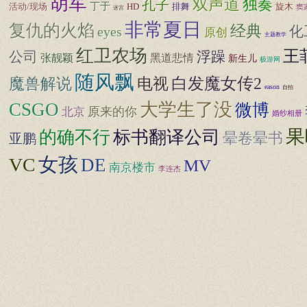
胡军
双声道
独奏
孔子
丁于
活动/现场
HD
排舞
旋木
窦
迷宫
非常夏日
复仇的火焰
经典
化
eyes
原创
主题教学
红卫农场
王
公司
浮躁
张靓颖
黑道悲情
新生儿
极游网
随风飘
白发魔女传2
魔兽解说
电视
eason
自拍
CSGO
大学生了没
微博
原来的你
北京
婚纱相册
果
标书翻译公司
的确不行
晕卷晕书
亚鹏
女孩
VC
DE
MV
南京楼市
李连杰