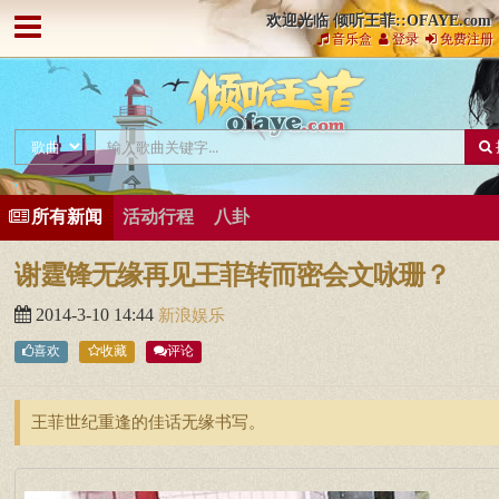
欢迎光临 倾听王菲::OFAYE.com
音乐盒
登录
免费注册
所有新闻
活动行程
八卦
谢霆锋无缘再见王菲转而密会文咏珊？
2014-3-10 14:44
新浪娱乐
喜欢
收藏
评论
王菲世纪重逢的佳话无缘书写。