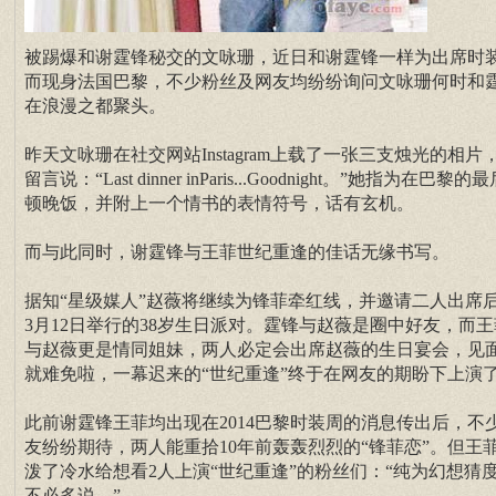
被踢爆和谢霆锋秘交的文咏珊，近日和谢霆锋一样为出席时
而现身法国巴黎，不少粉丝及网友均纷纷询问文咏珊何时和
在浪漫之都聚头。
昨天文咏珊在社交网站Instagram上载了一张三支烛光的相片
留言说：“Last dinner inParis...Goodnight。”她指为在巴黎的
顿晚饭，并附上一个情书的表情符号，话有玄机。
而与此同时，谢霆锋与王菲世纪重逢的佳话无缘书写。
据知“星级媒人”赵薇将继续为锋菲牵红线，并邀请二人出席
3月12日举行的38岁生日派对。霆锋与赵薇是圈中好友，而王
与赵薇更是情同姐妹，两人必定会出席赵薇的生日宴会，见
就难免啦，一幕迟来的“世纪重逢”终于在网友的期盼下上演
此前谢霆锋王菲均出现在2014巴黎时装周的消息传出后，不
友纷纷期待，两人能重拾10年前轰轰烈烈的“锋菲恋”。但王
泼了冷水给想看2人上演“世纪重逢”的粉丝们：“纯为幻想猜
不必多说。”