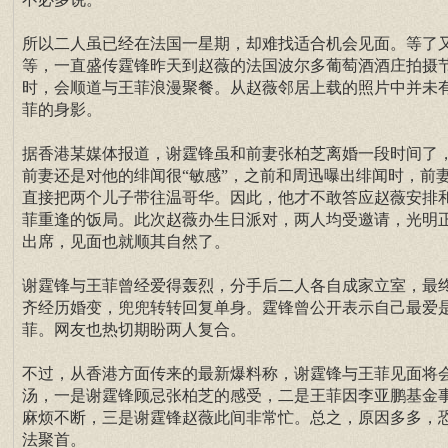
所以二人虽已经在法国一星期，却难找适合机会见面。等了
等，一直盛传霆锋昨天到赵薇的法国波尔多葡萄酒酒庄拍摄
时，会顺道与王菲浪漫聚餐。从赵薇邻居上载的照片中并未
菲的身影。
据香港某媒体报道，谢霆锋虽和前妻张柏芝离婚一段时间了
前妻还是对他的绯闻很“敏感”，之前和周迅曝出绯闻时，前
直接把两个儿子带往温哥华。因此，他才不敢答应赵薇安排
菲重逢的饭局。此次赵薇办生日派对，两人均受邀请，光明
出席，见面也就顺其自然了。
谢霆锋与王菲曾经爱得轰烈，分手后二人各自成家立室，最
齐经历婚变，兜兜转转回复单身。霆锋曾公开表示自己最爱
菲。网友也热切期盼两人复合。
不过，从香港方面传来的最新爆料称，谢霆锋与王菲见面将
汤，一是谢霆锋顾忌张柏芝的感受，二是王菲因李亚鹏基金
麻烦不断，三是谢霆锋赵薇此间非常忙。总之，原因多多，
法聚首。