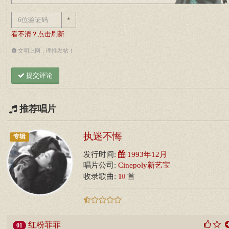
*
看不清？点击刷新
文明上网，理性发帖！
提交评论
推荐唱片
执迷不悔
专辑
发行时间:
1993年12月
唱片公司:
Cinepoly新艺宝
10
收录歌曲:
首
红粉菲菲
01