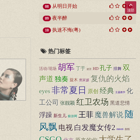
从明日开始
08
顶部
夜半醉
09
执迷不悔(粤)
10
热门标签
胡军
双
孔子
丁于
活动/现场
HD
排舞
迷宫
复仇的火焰
声道
独奏
旋木
窦家媛
非常夏日
经典
化
eyes
原创
主题教学
红卫农场
工公司
张靓颖
黑道悲情
随
王菲
魔兽解说
浮躁
新生儿
极游网
风飘
白发魔女传2
电视
eason
自拍
CSGO
大学生了