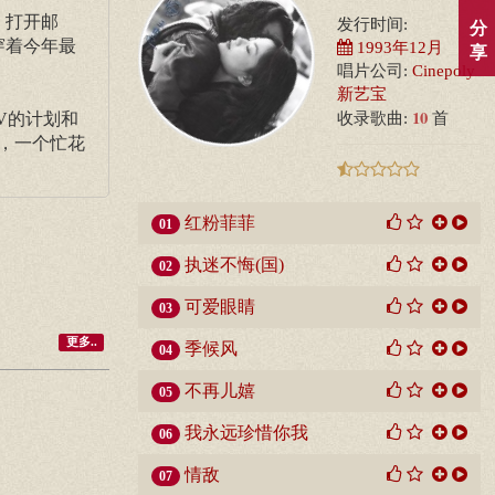
。打开邮
发行时间:
分
穿着今年最
1993年12月
享
唱片公司:
Cinepoly
新艺宝
10
V的计划和
收录歌曲:
首
，一个忙花
红粉菲菲
01
执迷不悔(国)
02
可爱眼睛
03
更多..
季候风
04
不再儿嬉
05
我永远珍惜你我
06
情敌
07