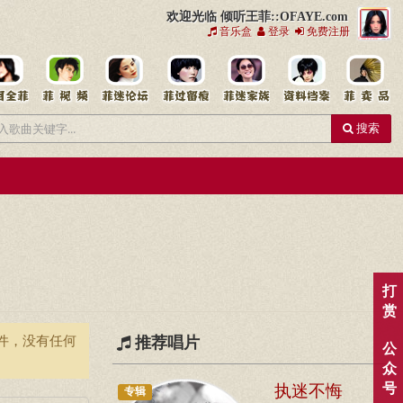
欢迎光临 倾听王菲::OFAYE.com
音乐盒
登录
免费注册
搜索
打
赏
件，没有任何
推荐唱片
公
众
执迷不悔
号
专辑