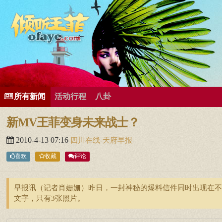
所有歌曲专辑
王菲新闻
王菲的精美图片
王菲精彩视频
王菲论坛
给王菲留言
用户中心
王
所有新闻
活动行程
八卦
新MV王菲变身未来战士？
2010-4-13 07:16
四川在线-天府早报
喜欢
收藏
评论
早报讯（记者肖姗姗）昨日，一封神秘的爆料信件同时出现在不
文字，只有3张照片。