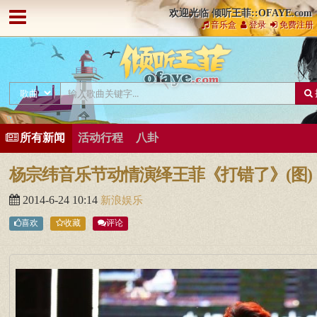
欢迎光临 倾听王菲::OFAYE.com
音乐盒
登录
免费注册
所有新闻
活动行程
八卦
杨宗纬音乐节动情演绎王菲《打错了》(图)
2014-6-24 10:14
新浪娱乐
喜欢
收藏
评论