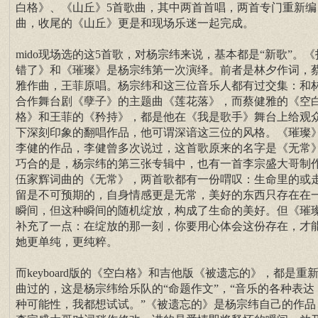
白格》、《山丘》5首歌曲，其中两首首唱，两首专门重新编
曲，收尾的《山丘》更是和现场乐迷一起完成。
mido现场选的这5首歌，对杨宗纬来说，基本都是“新歌”。《
错了》和《璀璨》是杨宗纬第一次演绎。前者是林夕作词，
雅作曲，王菲原唱。杨宗纬和这三位音乐人都有过交集：和
合作舞台剧《孽子》的主题曲《莲花落》，而蔡健雅的《空
格》和王菲的《矜持》，都是他在《我是歌手》舞台上给观
下深刻印象的翻唱作品，他可谓深谙这三位的风格。《璀璨
李健的作品，李健曾多次说过，这首歌原来的名字是《无常
巧合的是，杨宗纬的第三张专辑中，也有一首李宗盛大哥制
伍家辉词曲的《无常》，两首歌都有一份喟叹：生命里的或
留是不可预期的，自身情感更是无常，美好的东西只存在在
瞬间，但这种瞬间的随机绽放，构成了生命的美好。但《璀
补充了一点：在绽放的那一刻，你要用心体会这份存在，才
她更单纯，更纯粹。
而keyboard版的《空白格》和吉他版《被遗忘的》，都是重
曲过的，这是杨宗纬给乐队的“命题作文”，“音乐的各种表达
种可能性，我都想试试。”《被遗忘的》是杨宗纬自己的作品