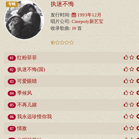
执迷不悔
专辑
发行时间:
1993年12月
唱片公司:
Cinepoly新艺宝
10
收录歌曲:
首
红粉菲菲
01
执迷不悔(国)
02
可爱眼睛
03
季候风
04
不再儿嬉
05
我永远珍惜你我
06
情敌
07