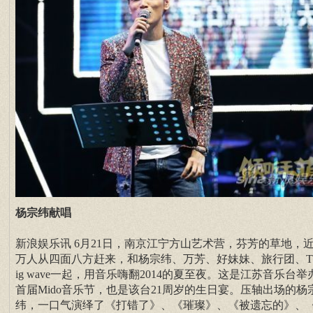
杨宗纬献唱
新浪娱乐讯 6月21日，南京江宁方山艺术营，芬芳的草地，
万人从四面八方赶来，和杨宗纬、万芳、好妹妹、旅行团、The
ig wave一起，用音乐嗨翻2014的夏至夜。这是江苏音乐台举
首届Mido音乐节，也是该台21周岁的生日宴。压轴出场的杨
纬，一口气演绎了《打错了》、《璀璨》、《被遗忘的》、