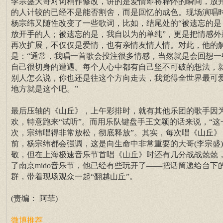
李宗盛大哥对词稍作修改，讲的是爱情即将释怀的瞬间，放
的人计较的已经不是能否割舍，而是回忆的成色。现场演唱
杨宗纬又随性改变了一些歌词，比如，结尾处的“被遗忘的是
放开手的人；被遗忘的是，我自以为的单纯”，更是把情感外
再次扩展，不仅仅是爱情，也有亲情友情人情。对此，他的
是：“通常，我唱一首歌会投注很多情感，当然就是会回想一
自己很切身的遭遇。每个人心中都有自己坚不可破的想法，
别人怎么说，你也还是往这个方向走去，我觉得全世界最可
地方就是这个吧。”
最后压轴的《山丘》，上午彩排时，就有其他乐团的歌手因
欢，特意跑来“试听”。而用乐队键盘手王文颖的话来说，“这
次，宗纬唱得非常放松，彻底释放”。其实，每次唱《山丘》
前，杨宗纬都会强调，这是向生命中非常重要的大哥(李宗盛
敬，但在上海极速音乐节首唱《山丘》时还有几分战战兢兢
了南京mido音乐节，他已经有些玩开了——把话筒递给台下
群，带着现场观众一起“翻越山丘”。
(责编： 阿菲)
微博推荐