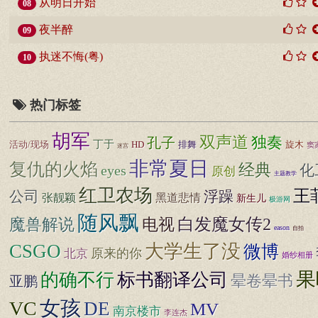
从明日开始
08
夜半醉
09
执迷不悔(粤)
10
热门标签
胡军
双声道
独奏
孔子
丁于
活动/现场
HD
排舞
旋木
窦
迷宫
非常夏日
复仇的火焰
经典
化
eyes
原创
主题教学
红卫农场
王
公司
浮躁
张靓颖
黑道悲情
新生儿
极游网
随风飘
白发魔女传2
魔兽解说
电视
eason
自拍
CSGO
大学生了没
微博
原来的你
北京
婚纱相册
果
标书翻译公司
的确不行
晕卷晕书
亚鹏
女孩
VC
DE
MV
南京楼市
李连杰