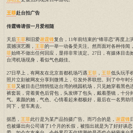
张柏芝
赴台拍广告
王菲
传霆锋请假一月爱相随
天后
和旧爱
复合，11年前结束的“锋菲恋”再度上
王菲
谢霆锋
震撼演艺圈，
的一举一动备受关注。然而面对各种传闻
王菲
始终不做出任何回应，显得非常淡定。27日，有媒体目击
菲
台湾机场现身，看似气色颇佳。
27日早上，有网友在北京首都机场巧遇
，
低头玩手
王菲
王菲
照片立刻被网友分享到微博上，引发外界联想。到了中午时
又被目击已悄悄抵达台湾的桃园机场，只见她穿着黑色
王菲
裤套装，背着黄色后背包，头发绑了包头，戴着墨镜，十分
气。素颜的她，气色、心情看起来都极好，最后在一名男助
同下，登车离去。
据悉，
此行是为某产品拍摄广告。而巧合的是，
王菲
谢霆锋
也被爆出向公司请了1个月的长假，被指出就是为了好好谈恋
爱，如今女友来台，令外界忍不住猜测他是否也会秘密来台