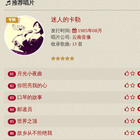
推荐唱片
迷人的卡勒
专辑
发行时间:
1985年08月
唱片公司:
云南音像
13
收录歌曲:
首
月光小夜曲
01
你照亮我的心
02
口琴的故事
03
邮递员
04
世界之顶
05
故乡从不拒绝我
06