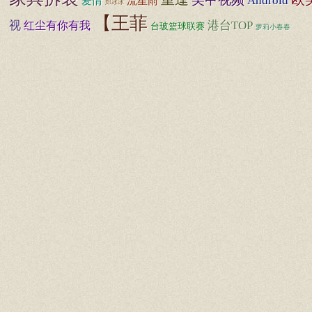
Android
流星雨
爱情
郑冰冰
【王菲
视
港台TOP
红尘有你有我
台玻篮球联赛
萝莉小春春