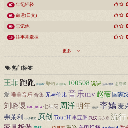
年纪轻轻
07
命运(日文)
08
忘记他
09
往事常牵挂
10
更多 ...
热门标签
王菲
跑跑
100508
说课
郑钧
谢霆锋
高清图片
活动/现场
高清MV
音乐mv
赵薇
爱
国家
唯美音乐
无与伦比
合集
李嫣
周洋
刘晓谡
明年
麦克
七年级
IMG_0164
碰碰网
原创
流行
弗莱利
ToucH
李亚鹏
武汉
苏永康
cwq54520
家具拆装
重逢
欧
美甲视频