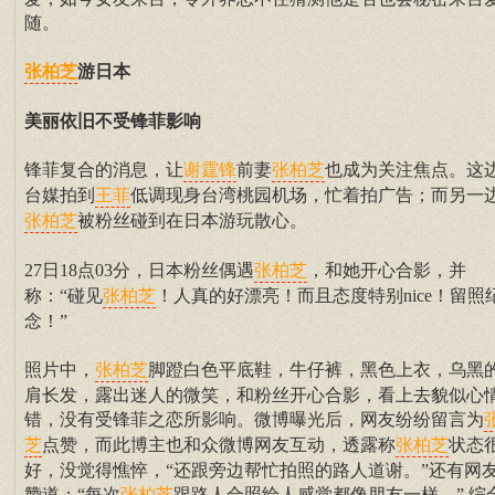
随。
游日本
张柏芝
美丽依旧不受锋菲影响
锋菲复合的消息，让
前妻
也成为关注焦点。这
谢霆锋
张柏芝
台媒拍到
低调现身台湾桃园机场，忙着拍广告；而另一
王菲
被粉丝碰到在日本游玩散心。
张柏芝
27日18点03分，日本粉丝偶遇
，和她开心合影，并
张柏芝
称：“碰见
！人真的好漂亮！而且态度特别nice！留照
张柏芝
念！”
照片中，
脚蹬白色平底鞋，牛仔裤，黑色上衣，乌黑
张柏芝
肩长发，露出迷人的微笑，和粉丝开心合影，看上去貌似心
错，没有受锋菲之恋所影响。微博曝光后，网友纷纷留言为
点赞，而此博主也和众微博网友互动，透露称
状态
芝
张柏芝
好，没觉得憔悴，“还跟旁边帮忙拍照的路人道谢。”还有网
赞道：“每次
跟路人合照给人感觉都像朋友一样。” 综