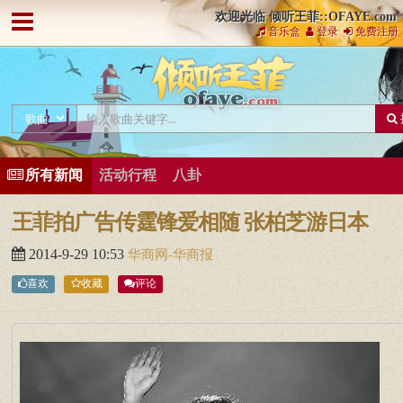
欢迎光临 倾听王菲::OFAYE.com
音乐盒
登录
免费注册
所有新闻
活动行程
八卦
王菲拍广告传霆锋爱相随 张柏芝游日本
2014-9-29 10:53
华商网-华商报
喜欢
收藏
评论