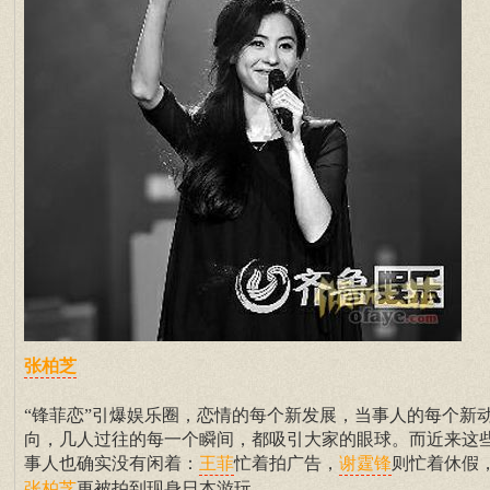
张柏芝
“锋菲恋”引爆娱乐圈，恋情的每个新发展，当事人的每个新
向，几人过往的每一个瞬间，都吸引大家的眼球。而近来这
事人也确实没有闲着：
忙着拍广告，
则忙着休假
王菲
谢霆锋
更被拍到现身日本游玩。