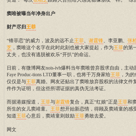
张柏芝
窦唯被曝当年净身出户
财产尽归
王菲
“锋菲恋”的威力，波及的远不止
、
、李亚鹏、
王菲
谢霆锋
张
，窦唯这个名字在此时此刻也被大家提起，作为
的第
芝
王菲
丈夫，也没有逃脱被欢乐“开扒”的命运。
日前，有微博网友nois-ivh爆料当年窦唯曾弃股求自由，主动
Faye Produc-tions LTD董事一职，也将千万身家给
，为的
王菲
仅仅是与
离婚。网友还贴出了窦唯放弃股权的法律文件
王菲
件作为证明，但这些所谓证据的真伪无法考证。
而据港媒报道，
与
复合，真正“红娘”正是
和
王菲
谢霆锋
王菲
所生的女儿窦靖童。
想开始新恋情，得顾及窦靖童的感
王菲
知道
心意后，窦靖童则鼓励
勇敢去爱。
王菲
王菲
网文