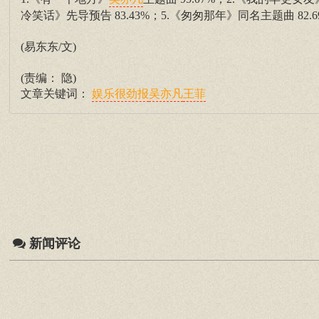
吴亦凡
冷笑话》先导预告 83.43%；5.《匆匆那年》同名主题曲 82.6
(易东东/文)
(责编： 隐)
文章关键词：
娱乐很劲报
吴亦凡
王菲
新闻评论