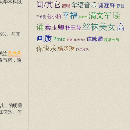
，大学本科以
闻/其它
华语音乐
谢霆锋
翻唱
原创
幸福
满文军
读
包小柏
王靖雯
新歌声
丝袜美女
高
诵
葉玉卿
杨玉莹
89%。与其
画质
Pinto
谭咏麟
超清高清
月嫂
我猜猜猜
你快乐
杨丞琳
巨星模仿
关注
吴亦凡
春节档，除
位以上的明星
陈奕迅、何