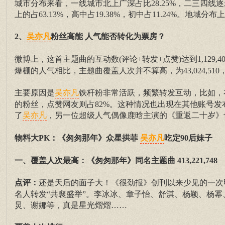
城市分布来看，一线城市北上广深占比28.25%，二三四线
上的占63.13%，高中占19.38%，初中占11.24%。地
2、
粉丝高能 人气能否转化为票房？
吴亦凡
微博上，这首主题曲的互动数(评论+转发+点赞)达到1,129,40
爆棚的人气相比，主题曲覆盖人次并不算高，为43,024,51
主要原因是
铁杆粉非常活跃，频繁转发互动，比如，
吴亦凡
的粉丝，点赞网友则占82%。这种情况也出现在其他账号
了
，另一位超级人气偶像鹿晗主演的《重返二十岁》
吴亦凡
物料大PK：《匆匆那年》众星拱菲
吃定90后妹子
吴亦凡
一、覆盖人次最高：《匆匆那年》同名主题曲 413,221,748
点评：
还是天后的面子大！《很劲报》创刊以来少见的一次
名人转发“共襄盛举”。李冰冰、章子怡、舒淇、杨颖、杨
炅、谢娜等，真是星光熠熠……