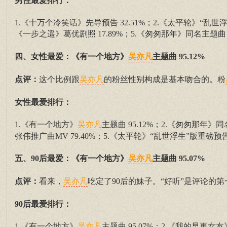
男性最爱排行：
1.《十万个冷笑话》先导预告 32.51%；2.《太平轮》“乱世浮生
《一步之遥》葛优剧照 17.89%；5.《匆匆那年》同名主题曲 
四、女性最爱：《有一个地方》
主题曲 95.12%
吴亦凡
点评：
这个比例跟
的粉丝性别构成是基本吻合的。粉
吴亦凡
女性最爱排行：
1.《有一个地方》
主题曲 95.12%；2.《匆匆那年》同
吴亦凡
张伟推广曲MV 79.40%；5.《太平轮》“乱世浮生”版重磅预告 
五、90后最爱：《有一个地方》
主题曲 95.07%
吴亦凡
点评：
看来，
吃定了90后的妹子。“好听”是评论的第
吴亦凡
90后最爱排行：
1.《有一个地方》
主题曲 95.07%；2.《我的早更女友