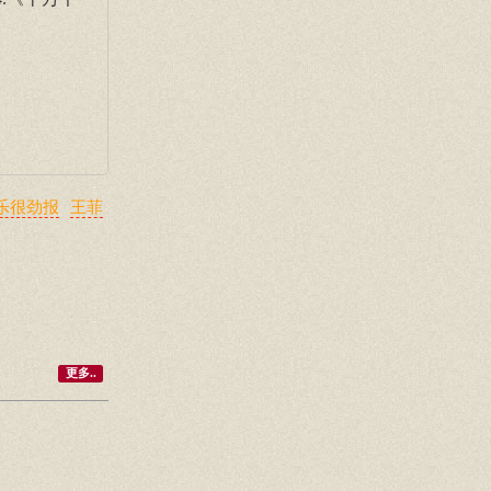
乐很劲报
王菲
更多..