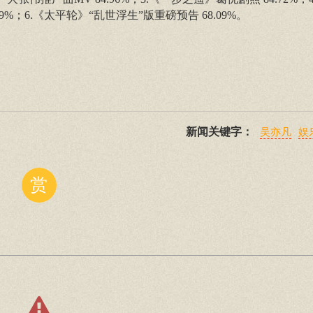
9%；6.《太平轮》“乱世浮生”版重磅预告 68.09%。
新闻关键字：
吴亦凡
娱
赏