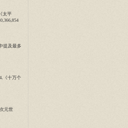
.《太平
66,854
中提及最多
；4.《十万个
二次元世