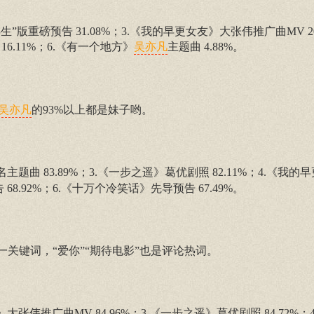
”版重磅预告 31.08%；3.《我的早更女友》大张伟推广曲MV 20.
16.11%；6.《有一个地方》
主题曲 4.88%。
吴亦凡
的93%以上都是妹子哟。
吴亦凡
名主题曲 83.89%；3.《一步之遥》葛优剧照 82.11%；4.《我
68.92%；6.《十万个冷笑话》先导预告 67.49%。
一关键词，“爱你”“期待电影”也是评论热词。
》大张伟推广曲MV 84.96%；3.《一步之遥》葛优剧照 84.72%；