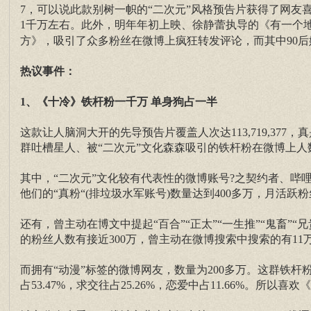
7，可以说此款别树一帜的“二次元”风格预告片获得了网友
1千万左右。此外，明年年初上映、徐静蕾执导的《有一个
方》，吸引了众多粉丝在微博上疯狂转发评论，而其中90后
热议事件：
1、《十冷》铁杆粉一千万 单身狗占一半
这款让人脑洞大开的先导预告片覆盖人次达113,719,3
群吐槽星人、被“二次元”文化森森吸引的铁杆粉在微博上人
其中，“二次元”文化较有代表性的微博账号?之契约者、哔
他们的“真粉“(排垃圾水军账号)数量达到400多万，月活跃粉
还有，曾主动在博文中提起“百合”“正太”“一生推”“鬼畜”“
的粉丝人数有接近300万，曾主动在微博搜索中搜索的有11
而拥有“动漫”标签的微博网友，数量为200多万。这群铁杆粉，男性
占53.47%，求交往占25.26%，恋爱中占11.66%。所以