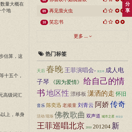
08
粉数量大概在
分
一个地
享
再见萤火虫
09
笑忘书
10
更多 ...
热门标签
初步估算，这
春晚
成人电
王菲演唱会-
天后
笑忘书
域等十五个，
给自己的情
子琴
《因为爱情》
书
地区性
潇洒的走
漂移板
怀旧
次元高级词汇
传奇
阿娇
刘青云
陈奕迅
老顽童
音乐
佛教歌曲
0%以上，单身
双声道
活动/现场
城市之星
韩宝仪
王菲巡唱北京
新
201204
2010