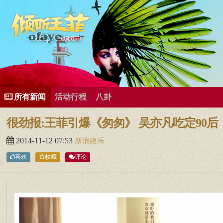
所有歌曲专辑
王菲新闻
王菲的精美图片
王菲精彩视频
王菲论坛
给王菲留言
用户中心
王
所有新闻
活动行程
八卦
很劲报:王菲引爆《匆匆》 吴亦凡吃定90后
2014-11-12 07:53
新浪娱乐
喜欢
收藏
评论