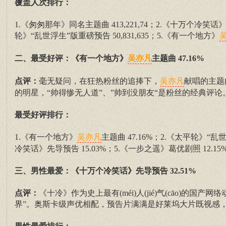
覆盖人次排行：
1.《匆匆那年》同名主题曲 413,221,74；2.《十万个冷笑话》先导
轮》“乱世浮生”版重磅预告 50,831,635；5.《有一个地方》
二、最受好评：《有一个地方》
主题曲 47.16%
吴亦凡
点评：
毫无疑问，在狂热粉丝的追捧下，
献唱的主题
吴亦凡
的明星，“帅得惨无人道”、”帅到没朋友“是粉丝的经典评
最受好评排行：
1.《有一个地方》
主题曲 47.16%；2.《太平轮》“乱
吴亦凡
冷笑话》先导预告 15.03%；5.《一步之遥》葛优剧照 12.1
三、男性最爱：《十万个冷笑话》先导预告 32.51%
点评：
《十冷》作为史上最有(méi)人(jié)气(cāo)
界”。奥斯卡级声优相配，预告片满满是好莱坞大片既视感