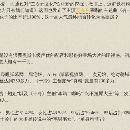
喜爱。而通过对“二次元文化”铁杆粉的挖掘，微博上，这群铁杆
地方只有我们知道》这周也发布了主演
演唱的主题曲《有
吴亦凡
妹子的比率超过90%，这一高人气最终能否转化为高票房？
77，真是没有浪费奥斯卡级声优的配音和那份好莱坞大片的即视感。
数大概有一千万。
哩哔哩弹幕网、腐宅姬、AcFun弹幕视频网、二次元娘、绝对萌
丝达到350多万。《十冷》主创账号“真粉”数量有230多万。
兄贵”“炮姐”以及《十冷》主创“李靖”“哪吒”“鸟不拉屎大王”等二
万人。
占51.42%，女性占48.58%。90后占79.46%，85后占到9
喜欢《十冷》的大多是传说中的“宅男宅女”、“单身狗”吗？