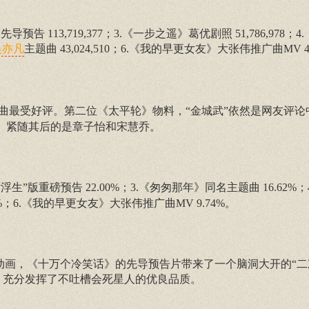
预告 113,719,377；3.《一步之遥》葛优剧照 51,786,978；4
主题曲 43,024,510；6.《我的早更女友》大张伟推广曲MV 40,3
吴亦凡
曲最受好评。第二位《太平轮》物料，“金城武”依然是网友评论
论。紧随其后的是章子怡和宋慧乔。
世浮生”版重磅预告 22.00%；3.《匆匆那年》同名主题曲 16.62%
5%；6.《我的早更女友》大张伟推广曲MV 9.74%。
的国产网络动画，《十万个冷笑话》的先导预告片带来了一个脑洞大开的“
，充分发挥了不吐槽会死星人的优良品质。