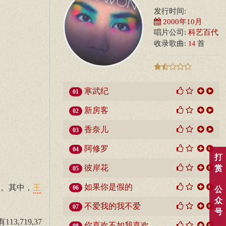
发行时间:
2000年10月
唱片公司:
科艺百代
14
收录歌曲:
首
寒武纪
01
新房客
02
香奈儿
03
阿修罗
04
打
彼岸花
赏
05
如果你是假的
秋。其中，
王
06
公
众
不爱我的我不爱
07
号
719,37
你喜欢不如我喜欢