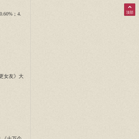
顶部
60%；4.
的早更女友》大
4.《十万个