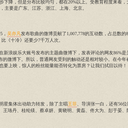
逐步下降，但是分布比较均匀，都在20%以上。受教育程度来看
域分布上，主要是广东、江苏、浙江、上海、北京。
5，
发布歌曲的微博贡献了1,007,778的互动数，占总数的
吴亦凡
0，比《十冷》还要少7千万人次。
在新浪娱乐大账号发布的主题曲微博下，发表评论的网友86%是
发布的微博下。所以，普通网友受到的触动还是相对较小。在今年
也要上映，惊人的粉丝能量能否转化为票房？让我们拭目以待！
明星集体出动助力转发，除了主唱
、导演张一白，还有56
王菲
幂、王珞丹、桂纶镁、蔡卓妍、黄晓明、黄磊、佟大为、彭于晏、