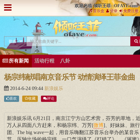
欢迎光临 倾听王菲::OFAYE.com
音乐盒
登录
免费注册
所有新闻
活动行程
八卦
杨宗纬献唱南京音乐节 动情演绎王菲金曲
2014-6-24 09:44
新浪娱乐
喜欢
收藏
评论
新浪娱乐讯 6月21日，南京江宁方山艺术营，芬芳的草地，
万人从四面八方赶来，和杨宗纬、万芳[
]、好妹妹、旅行
微博
团、The big wave一起，用音乐嗨翻江苏音乐台举办的某音乐
节。压轴出场的杨宗纬，一口气演绎了《打错了》、《璀璨