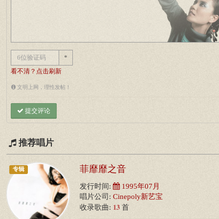
*
看不清？点击刷新
文明上网，理性发帖！
提交评论
推荐唱片
菲靡靡之音
专辑
发行时间:
1995年07月
唱片公司:
Cinepoly新艺宝
13
收录歌曲:
首