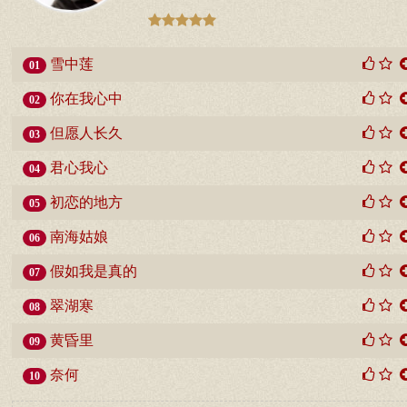
雪中莲
01
你在我心中
02
但愿人长久
03
君心我心
04
初恋的地方
05
南海姑娘
06
假如我是真的
07
翠湖寒
08
黄昏里
09
奈何
10