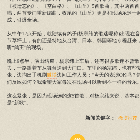
《被遗忘的》、《空白格》、《山丘》5首歌曲，其中两首首
唱，两首专门重新编曲，收尾的《山丘》更是和现场乐迷一
成，引爆全场。
从中午12点开始，就陆续有鸽子(杨宗纬的歌迷呢称)出现在
节草坪上，有的还是特地从台湾、日本、韩国等地专程赶来
听“鸽王”的现场。
晚上9点半，演出结束，杨宗纬上车后，还有很多歌迷不曾散
去，一路跟着车从舞台送到大门口。车里的杨宗纬，也有些
张，边掏出手机刷
边问工作人员：“今天的表演OK吗？
微博
们反应如何？我希望大家每次在现场可以听到不一样的音乐。
这么紧张，是因为现场选的这5首歌，对杨宗纬来说，基本都
是“新歌”。
新闻关键字：
微博推荐