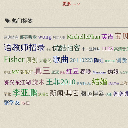
更多 ...
热门标签
宝
wong
MichellePhan
英语
那英听歌
经典情商
贝瓦儿歌
语教师招录
优酷拍客
1123
高清音
十二道锋味
小智
Fisher
歌曲
原创
20110223
谢贤
陶虹
大悲咒
我爱王菲
真三
红豆
春晚
伪娘
MV
张敬轩
亚冠
春晚
Maradona
舞曲
红色警
结婚
王菲2010
旋木
资兴东江湖
上海
教育部认证
嫣然天使
李亚鹏
新闻/其它
脑起搏器
匆匆
学校
演唱会
偶遇
张学友
地在