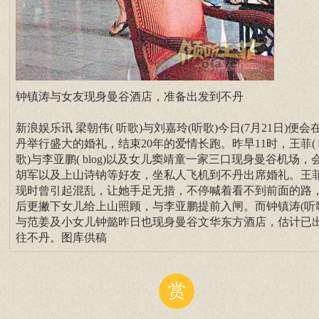
钟镇涛与女友现身曼谷酒店，准备出发到不丹
新浪娱乐讯 梁朝伟( 听歌)与刘嘉玲(听歌)今日(7月21日)便会
丹举行盛大的婚礼，结束20年的爱情长跑。昨早11时，王菲(
歌)与李亚鹏( blog)以及女儿窦靖童一家三口现身曼谷机场，
胡军以及上山诗钠等好友，坐私人飞机到不丹出席婚礼。王
现时曾引起混乱，让她手足无措，不停喊着看不到前面的路
后更撇下女儿给上山照顾，与李亚鹏提前入闸。而钟镇涛(听
与范姜及小女儿钟懿昨日也现身曼谷文华东方酒店，估计已
往不丹。图库供稿
赏