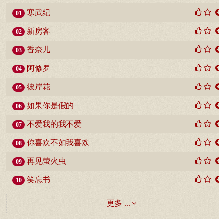
寒武纪
01
新房客
02
香奈儿
03
阿修罗
04
彼岸花
05
如果你是假的
06
不爱我的我不爱
07
你喜欢不如我喜欢
08
再见萤火虫
09
笑忘书
10
更多 ...