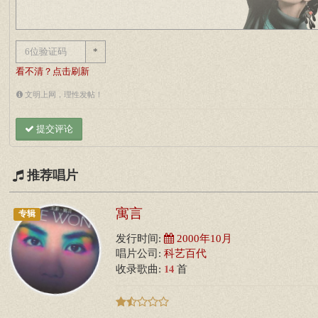
*
看不清？点击刷新
文明上网，理性发帖！
提交评论
推荐唱片
寓言
专辑
发行时间:
2000年10月
唱片公司:
科艺百代
14
收录歌曲:
首