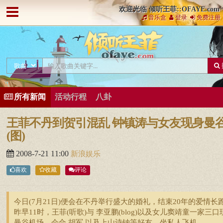
欢迎光临 倾听王菲::OFAYE.com
音乐盒
登录
免费注册
所有新闻
活动行程
八卦
王菲不丹到贺引混乱 钟镇涛与女友现身曼
(图)
2008-7-21 11:00
新浪娱乐
喜欢
收藏
评论
今日(7月21日)便会在不丹举行盛大的婚礼，结束20年的爱情长
昨早11时，王菲(听歌)与 李亚鹏(blog)以及女儿窦靖童一家三口
曼谷机场，会合 胡军 以及上山诗钠等好友，坐私人飞机 ...