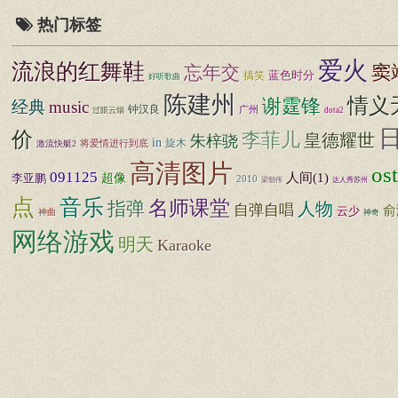
热门标签
爱火
流浪的红舞鞋
窦
忘年交
搞笑
蓝色时分
好听歌曲
陈建州
情义
谢霆锋
经典
music
钟汉良
广州
过眼云烟
dota2
价
李菲儿
皇德耀世
朱梓骁
in
旋木
将爱情进行到底
激流快艇2
高清图片
ost
091125
超像
人间(1)
李亚鹏
2010
梁朝伟
达人秀苏州
点
音乐
名师课堂
指弹
人物
自弹自唱
俞
云少
神曲
神奇
网络游戏
明天
Karaoke