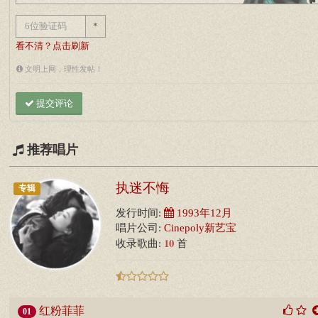
*
看不清？点击刷新
文明上网，理性发帖！
提交评论
推荐唱片
执迷不悔
专辑
发行时间:
1993年12月
唱片公司:
Cinepoly新艺宝
10
收录歌曲:
首
红粉菲菲
01