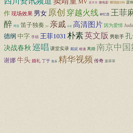
四川资讯频道
窦靖童
MV
霆
猥琐妞186
喜羊羊
微电影
原创
王菲
穿越火线
男女
作
现场效果
林忆莲
醉
亲戚
高清图片
笛子独奏
Jud
因为爱情
周迅
me
动漫
朴素
英文版
孔
德纲
王菲1031
中字
男歌手
李樯
南京中国
巡唱
决战春秋
课堂实录
离婚
戴妮
暗涌
精华视频
牛头
谢娜
传奇
婚礼
丁于
葉翠翠
音乐