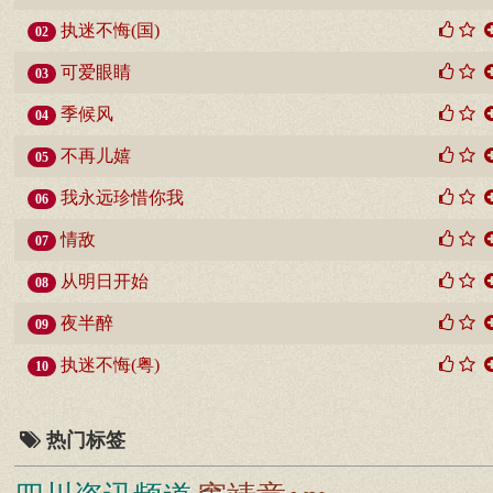
执迷不悔(国)
02
可爱眼睛
03
季候风
04
不再儿嬉
05
我永远珍惜你我
06
情敌
07
从明日开始
08
夜半醉
09
执迷不悔(粤)
10
热门标签