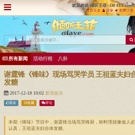
欢迎光临 倾听王菲::OFAYE.com
音乐盒
登录
免费注册
所有新闻
活动行程
八卦
谢霆锋《锋味》现场骂哭学员 王祖蓝夫妇
发糖
2017-12-18 10:02
新浪娱乐
喜欢
收藏
评论
本期《锋味》节目中，谢霆锋当场骂哭锋厨，称料理就像做人必
认真，王祖蓝夫妇合体发糖。