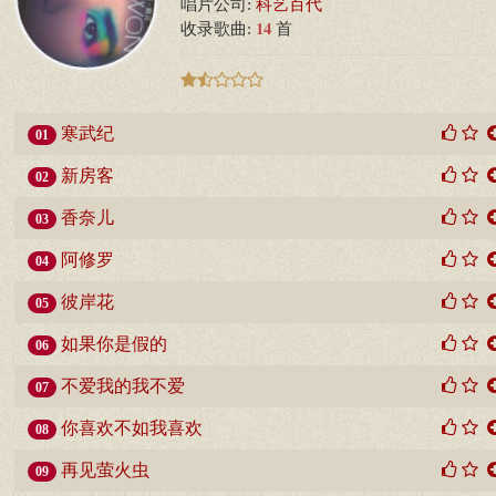
唱片公司:
科艺百代
14
收录歌曲:
首
寒武纪
01
新房客
02
香奈儿
03
阿修罗
04
彼岸花
05
如果你是假的
06
不爱我的我不爱
07
你喜欢不如我喜欢
08
再见萤火虫
09