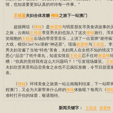
情，也知道要更加认真的对待每一件事。”
夫妇合体发糖
之旅下一站澳门
王祖蓝
锋味
超级网综《
》是
与明星朋友寻美食讲故事的
锋味
谢霆锋
之旅，云南站
李亚男夫妇也加入了这次
旅行。浑
王祖蓝
锋味
笑细胞的
出场自带背景音乐，上演了一出冒牌“谢停疯
王祖蓝
大戏，模仿Chef Nic堪称“神还原”。现场
与
、李
谢霆锋
王祖蓝
男夫妇尝遍了当地“特色”美食，夫妇两人在全然不知的情况
悉心“品尝”了牦牛睾丸，知道实情后
忍不住对
王祖蓝
谢霆锋
槽：“你真的觉得我有这么大问题吗？！”引发现场爆笑。
王
夫妇欣赏美景和品尝美食之余也不忘疯狂发糖，令节目甜度
表。
《
》环球美食之旅第一站云南顺利结束，下一站即
锋味
程澳门，又会为大家带来什么样的
体验呢？每周六《
锋味
锋
准时打开你的味蕾，敬请期待。
新闻关键字：
王祖蓝
谢霆锋