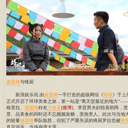
与锋厨
谢霆锋
新浪娱乐讯 由
一手打造的超级网综《
》于上
谢霆锋
锋味
正式开启了环球美食之旅，第一站是“离天堂最近的地方”—
格里拉。
好友
[微博]
、李亚男夫妇惊喜助阵，赏
谢霆锋
王祖蓝
景、品美食的同时还不忘频频发糖，羡煞旁人。此次与当地
的较量
率队险胜，但犯了严重失误的锋厨罗拉也被
谢霆锋
谢
直言训斥，当场崩溃大哭。