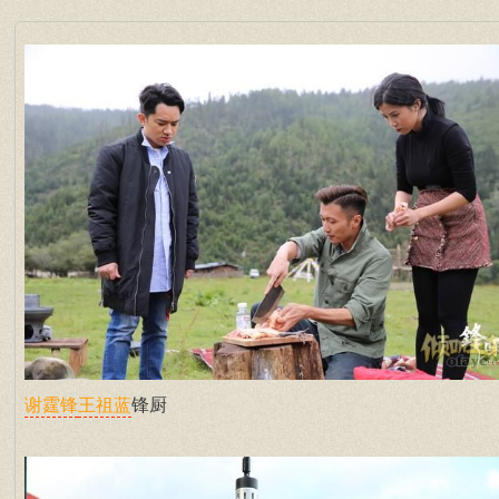
锋厨
谢霆锋
王祖蓝