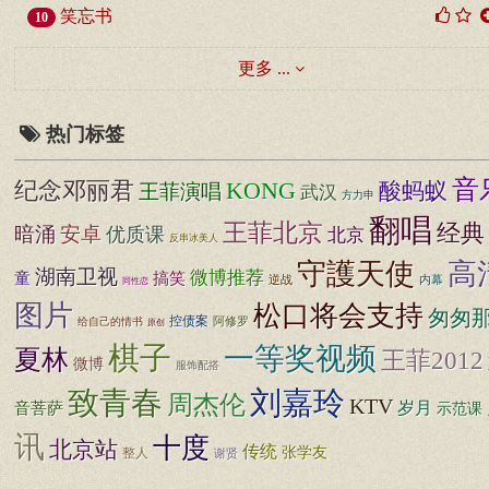
笑忘书
10
更多 ...
热门标签
音
纪念邓丽君
KONG
酸蚂蚁
王菲演唱
武汉
方力申
翻唱
王菲北京
经典
暗涌
安卓
优质课
北京
反串冰美人
守護天使
高
湖南卫视
微博推荐
童
搞笑
逆战
内幕
同性恋
图片
松口将会支持
匆匆
控债案
阿修罗
给自己的情书
原创
棋子
一等奖视频
夏林
王菲2012
微博
服饰配搭
致青春
刘嘉玲
周杰伦
KTV
音菩萨
岁月
示范课
讯
十度
北京站
传统
张学友
整人
谢贤