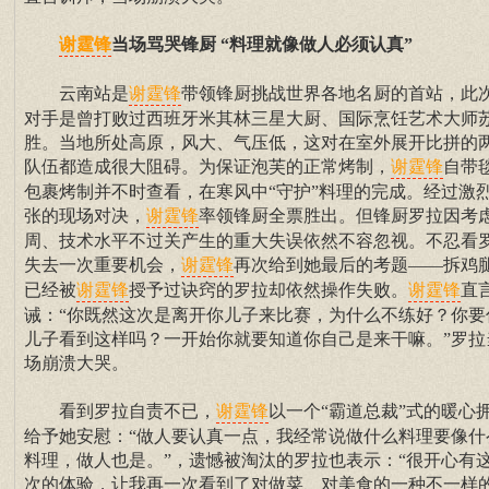
当场骂哭锋厨 “料理就像做人必须认真”
谢霆锋
云南站是
带领锋厨挑战世界各地名厨的首站，此
谢霆锋
对手是曾打败过西班牙米其林三星大厨、国际烹饪艺术大师
胜。当地所处高原，风大、气压低，这对在室外展开比拼的
队伍都造成很大阻碍。为保证泡芙的正常烤制，
自带
谢霆锋
包裹烤制并不时查看，在寒风中“守护”料理的完成。经过激
张的现场对决，
率领锋厨全票胜出。但锋厨罗拉因考
谢霆锋
周、技术水平不过关产生的重大失误依然不容忽视。不忍看
失去一次重要机会，
再次给到她最后的考题——拆鸡
谢霆锋
已经被
授予过诀窍的罗拉却依然操作失败。
直
谢霆锋
谢霆锋
诫：“你既然这次是离开你儿子来比赛，为什么不练好？你要
儿子看到这样吗？一开始你就要知道你自己是来干嘛。”罗拉
场崩溃大哭。
看到罗拉自责不已，
以一个“霸道总裁”式的暖心
谢霆锋
给予她安慰：“做人要认真一点，我经常说做什么料理要像什
料理，做人也是。”，遗憾被淘汰的罗拉也表示：“很开心有
次的体验，让我再一次看到了对做菜、对美食的一种不一样