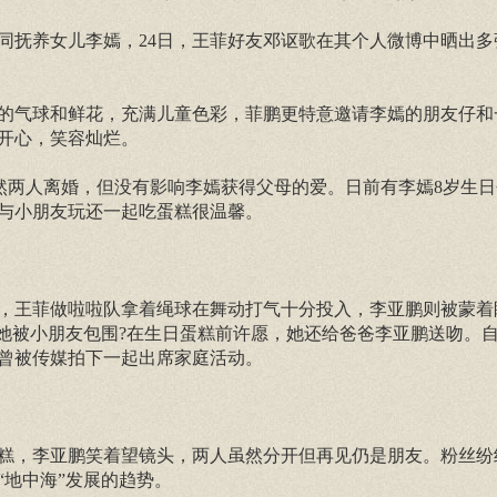
同抚养女儿李嫣，24日，王菲好友邓讴歌在其个人微博中晒出多
的气球和鲜花，充满儿童色彩，菲鹏更特意邀请李嫣的朋友仔和
开心，笑容灿烂。
，虽然两人离婚，但没有影响李嫣获得父母的爱。日前有李嫣8岁生
与小朋友玩还一起吃蛋糕很温馨。
，王菲做啦啦队拿着绳球在舞动打气十分投入，李亚鹏则被蒙着
，她被小朋友包围?在生日蛋糕前许愿，她还给爸爸李亚鹏送吻。
曾被传媒拍下一起出席家庭活动。
糕，李亚鹏笑着望镜头，两人虽然分开但再见仍是朋友。粉丝纷
地中海”发展的趋势。