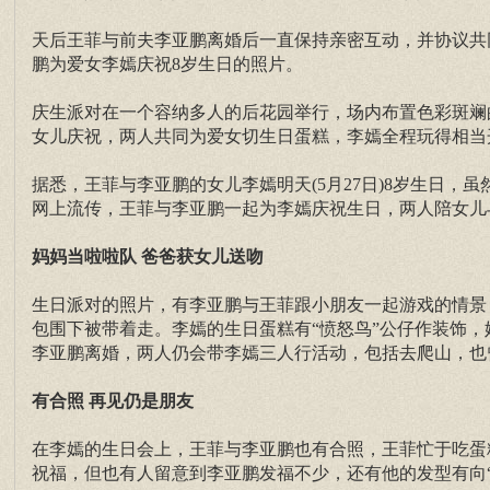
天后王菲与前夫李亚鹏离婚后一直保持亲密互动，并协议共
鹏为爱女李嫣庆祝8岁生日的照片。
庆生派对在一个容纳多人的后花园举行，场内布置色彩斑斓
女儿庆祝，两人共同为爱女切生日蛋糕，李嫣全程玩得相当
据悉，王菲与李亚鹏的女儿李嫣明天(5月27日)8岁生日
网上流传，王菲与李亚鹏一起为李嫣庆祝生日，两人陪女儿
妈妈当啦啦队 爸爸获女儿送吻
生日派对的照片，有李亚鹏与王菲跟小朋友一起游戏的情景
包围下被带着走。李嫣的生日蛋糕有“愤怒鸟”公仔作装饰
李亚鹏离婚，两人仍会带李嫣三人行活动，包括去爬山，也
有合照 再见仍是朋友
在李嫣的生日会上，王菲与李亚鹏也有合照，王菲忙于吃蛋
祝福，但也有人留意到李亚鹏发福不少，还有他的发型有向“