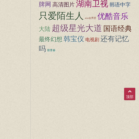
湖南卫视
牌网
高清图片
韩语中字
只爱陌生人
优酷音乐
exo金秀贤
超级星光大道
国语经典
大陆
韩宝仪
还有记忆
最终幻想
电视剧
吗
致青春
顶部