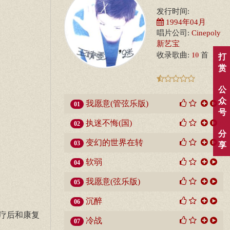
发行时间:
1994年04月
唱片公司:
Cinepoly
新艺宝
10
收录歌曲:
首
打
赏
公
众
我愿意(管弦乐版)
01
号
执迷不悔(国)
02
分
变幻的世界在转
03
享
软弱
04
我愿意(弦乐版)
05
沉醉
06
疗后和康复
冷战
07