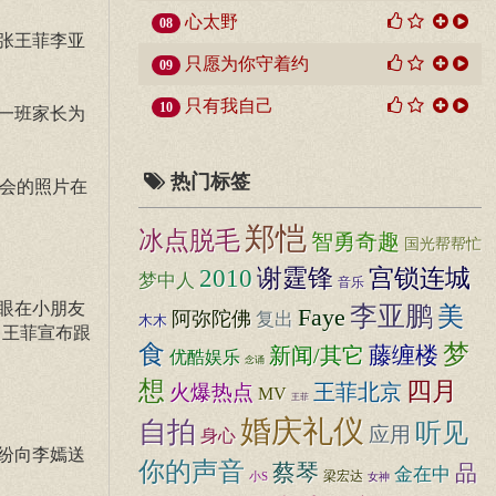
心太野
08
张王菲李亚
只愿为你守着约
09
只有我自己
10
一班家长为
热门标签
日会的照片在
郑恺
冰点脱毛
智勇奇趣
国光帮帮忙
谢霆锋
2010
宫锁连城
梦中人
音乐
眼在小朋友
李亚鹏
美
Faye
阿弥陀佛
复出
木木
自王菲宣布跟
食
梦
新闻/其它
藤缠楼
优酷娱乐
念诵
想
四月
王菲北京
火爆热点
MV
王菲
婚庆礼仪
自拍
听见
应用
身心
纷向李嫣送
你的声音
蔡琴
品
金在中
梁宏达
小S
女神