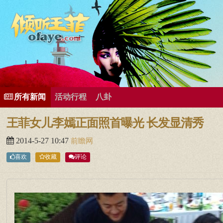
所有歌曲专辑
王菲新闻
王菲的精美图片
王菲精彩视频
王菲论坛
给王菲留言
用户中心
王
所有新闻
活动行程
八卦
王菲女儿李嫣正面照首曝光 长发显清秀
2014-5-27 10:47
前瞻网
喜欢
收藏
评论