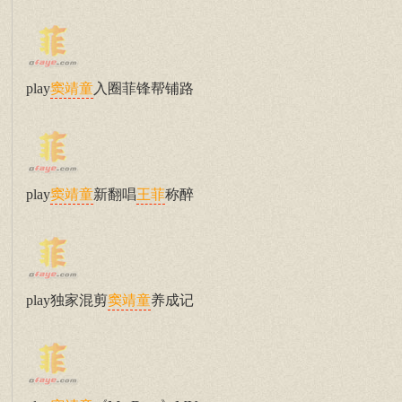
play
入圈菲锋帮铺路
窦靖童
play
新翻唱
称醉
窦靖童
王菲
play独家混剪
养成记
窦靖童