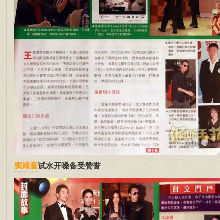
试水开嗓备受赞誉
窦靖童