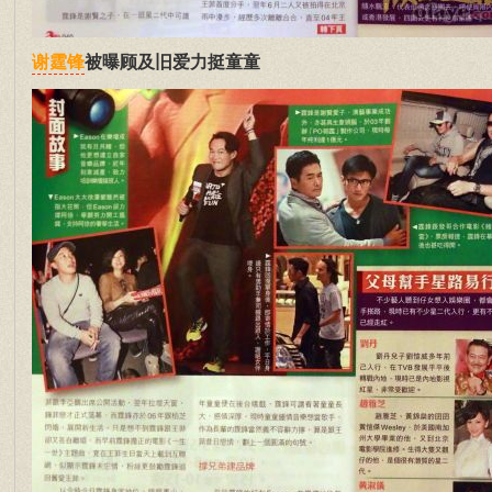
被曝顾及旧爱力挺童童
谢霆锋