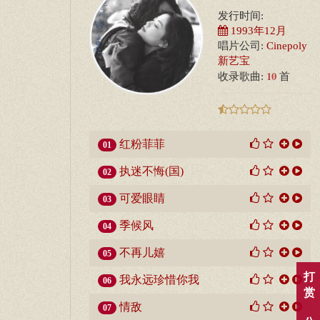
发行时间:
1993年12月
唱片公司:
Cinepoly
新艺宝
10
收录歌曲:
首
红粉菲菲
01
执迷不悔(国)
02
可爱眼睛
03
季候风
04
不再儿嬉
05
打
我永远珍惜你我
06
赏
情敌
07