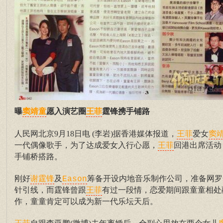
曝
愿入演艺圈
霆锋携手铺路
窦靖童
王菲
人民网北京9月18日电 (李岩)据香港媒体报道，
爱女
王菲
窦
一代偶像歌手，为了达成爱女入行心愿，
回港出席活动
王菲
手铺桥搭路。
刚好
及
筹备开设内地音乐制作公司，准备网罗
谢霆锋
Eason
针引线，而霆锋曾跟
有过一段情，恋爱期间跟童童相处
王菲
作，童童肯定可以成为新一代乐坛天后。