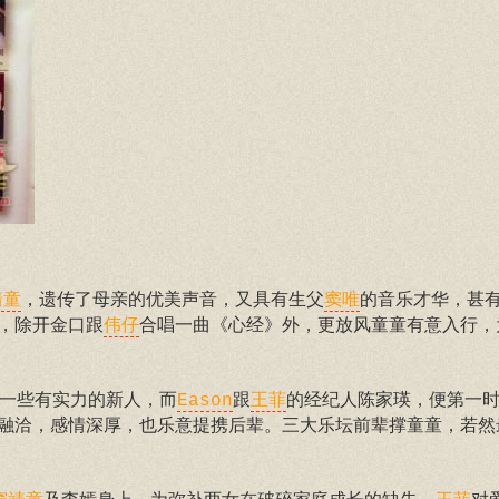
，遗传了母亲的优美声音，又具有生父
的音乐才华，甚
靖童
窦唯
，除开金口跟
合唱一曲《心经》外，更放风童童有意入行，
伟仔
一些有实力的新人，而
跟
的经纪人陈家瑛，便第一
Eason
王菲
融洽，感情深厚，也乐意提携后辈。三大乐坛前辈撑童童，若然