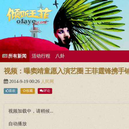
所有歌曲专辑
王菲新闻
王菲的精美图片
王菲精彩视频
王菲论坛
给王菲留言
用户中心
王
所有新闻
活动行程
八卦
视频：曝窦靖童愿入演艺圈 王菲霆锋携手
2014-9-19 00:26
人民网
喜欢
收藏
评论
视频加载中，请稍候...
自动播放