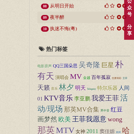
公
从明日开始
08
众
号
夜半醉
09
分
执迷不悔(粤)
10
享
热门标签
朴
吴奇隆
巨星
QQ三国朵思
电影原声
有天
MV
百年孤寂
演唱会
金越
也要精彩
王菲
林夕
天籁
明天
人间
特尔乐器
音乐
Telegony
活
KTV音乐
我爱王菲
01
李亚鹏
动/现场
那英MV合集
红豆
男中音
王菲我愿意
画梦然
欧美
wong
那英
MTV
哈
2011
窦佳嫄
女神
郑州