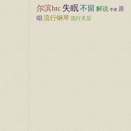
失眠
不留
尔滨htc
解说
原
李健
流行钢琴
唱
流行天后