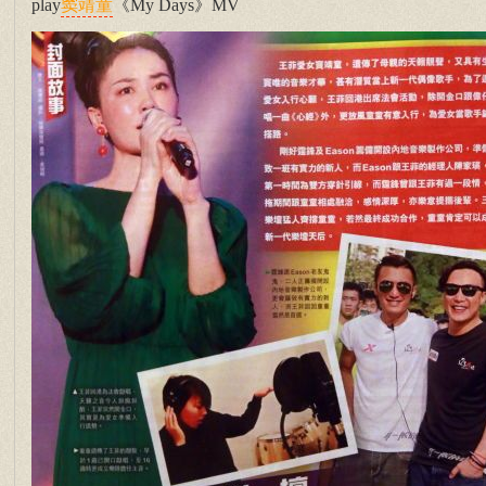
play
《My Days》MV
窦靖童