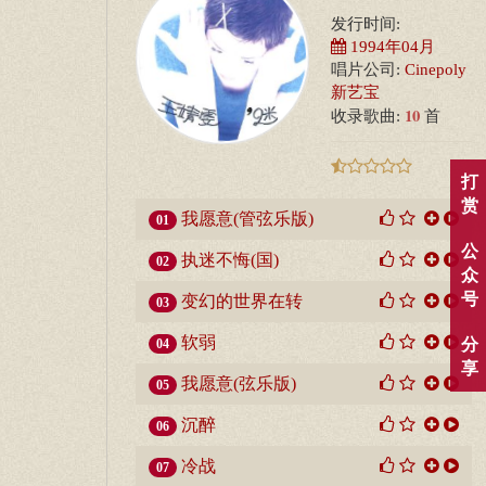
发行时间:
1994年04月
唱片公司:
Cinepoly
新艺宝
10
收录歌曲:
首
打
赏
我愿意(管弦乐版)
01
公
执迷不悔(国)
02
众
号
变幻的世界在转
03
软弱
分
04
享
我愿意(弦乐版)
05
沉醉
06
冷战
07