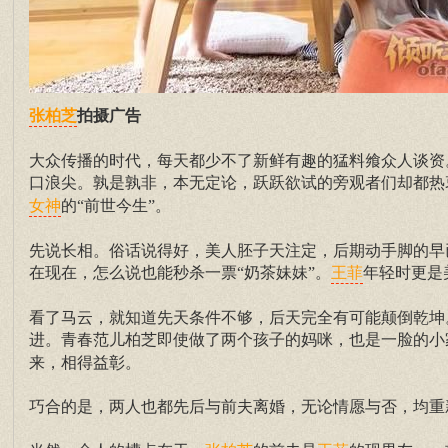
拍摄广告
张柏芝
大众传播的时代，每天都少不了新鲜有趣的猛料飨众人谈资。
口浪尖。孰是孰非，本无定论，跃跃欲试的旁观者们却都热
的“前世今生”。
女神
先说长相。俗话说得好，美人胚子天注定，后期动手脚的早
在现在，怎么说也能秒杀一票“奶茶妹妹”。
年轻时更是
王菲
看了马云，就知道先天条件不够，后天完全有可能颠倒乾坤
进。青春范儿柏芝即使做了两个孩子的妈咪，也是一脸的小
来，相得益彰。
巧合的是，两人也都先后与前夫离婚，无论情愿与否，均重