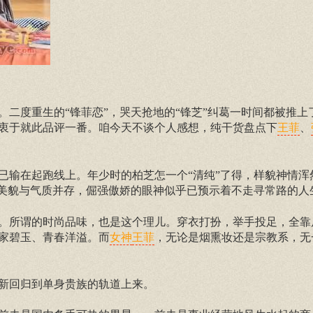
二度重生的“锋菲恋”，哭天抢地的“锋芝”纠葛一时间都被推上
衷于就此品评一番。咱今天不谈个人感想，纯干货盘点下
、
王菲
已输在起跑线上。年少时的柏芝怎一个“清纯”了得，样貌神情浑
美貌与气质并存，倔强傲娇的眼神似乎已预示着不走寻常路的人
。所谓的时尚品味，也是这个理儿。穿衣打扮，举手投足，全靠
家碧玉、青春洋溢。而
，无论是烟熏妆还是宗教系，无
女神
王菲
新回归到单身贵族的轨道上来。