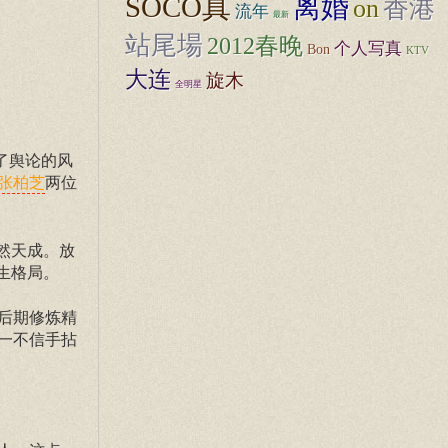
SOCO真
离婚
on
香港
流年
最新
站尾場
2012春晚
个人写真
Bon
KTV
大连
旋木
全明星
了舆论的风
两位
张柏芝
然天成。放
生格局。
后期修炼精
一不信手拈