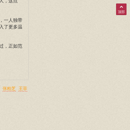
人，这点
顶部
，一人独带
入了更多温
过，正如范
张柏芝
王菲