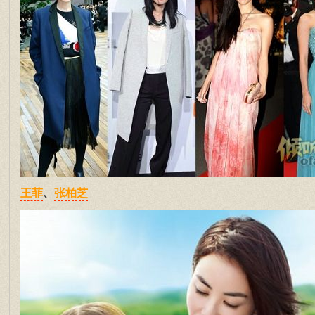
、
王菲
张柏芝