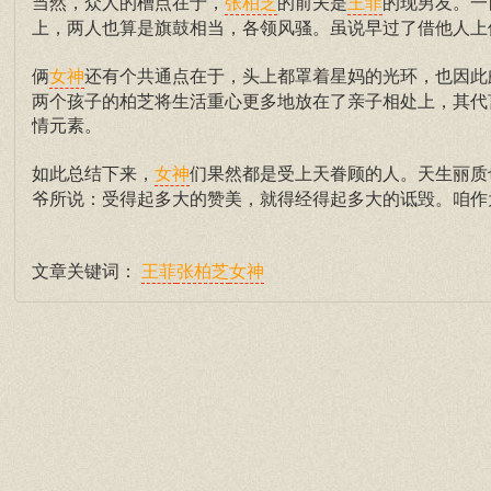
当然，众人的槽点在于，
的前夫是
的现男友。一
张柏芝
王菲
上，两人也算是旗鼓相当，各领风骚。虽说早过了借他人上
俩
还有个共通点在于，头上都罩着星妈的光环，也因此
女神
两个孩子的柏芝将生活重心更多地放在了亲子相处上，其代
情元素。
如此总结下来，
们果然都是受上天眷顾的人。天生丽质
女神
爷所说：受得起多大的赞美，就得经得起多大的诋毁。咱作
文章关键词：
王菲
张柏芝
女神