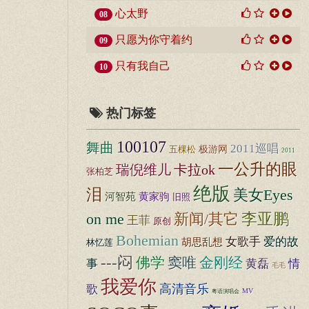
心太野
08
只愿为你守着约
09
只有我自己
10
热门标签
100107
舞曲
2011巡唱
五棵松
极游网
2011
一公升的眼
瑞倪维儿
卡拉ok
张柏芝
绝版
泪
美女Eyes
河智苑
黄家驹
旧照
李亚鹏
on me
新闻/其它
王菲
原创
Bohemian
女歌手
爱的故
胡思乱想
林忆莲
---闷
佛学
窦唯
金刚经
事
黄磊
情
毛毛
我爱你
高清音乐
歌
MV
粤语演唱会