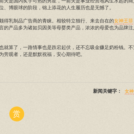
前夫是国内炙手可热的男星，一前夫是事业经营地风生水起的商
位、博眼球的阶段，锦上添花的人生履历也是无憾了。
颇得乳制品广告商的青睐。相较特立独行、来去自在的
女神
王菲
言的产品多为诸如贝因美等母婴类产品，浓浓的母爱也为品牌注
也就算了，一路情事也是跌宕起伏，还不忘吸金赚足奶粉钱。不
为旁观者，还是默默祝福，安心期待吧。
新闻关键字：
女神
赏