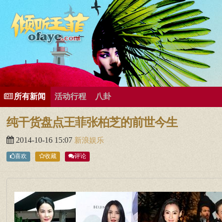
所有歌曲专辑
王菲新闻
王菲的精美图片
王菲精彩视频
王菲论坛
给王菲留言
用户中心
王
所有新闻
活动行程
八卦
纯干货盘点王菲张柏芝的前世今生
2014-10-16 15:07
新浪娱乐
喜欢
收藏
评论