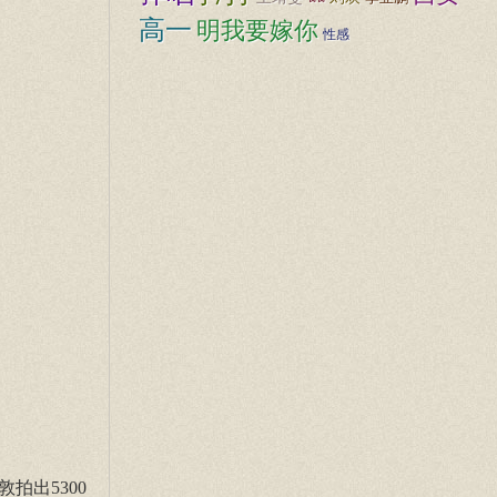
高一
明我要嫁你
性感
敦拍出5300