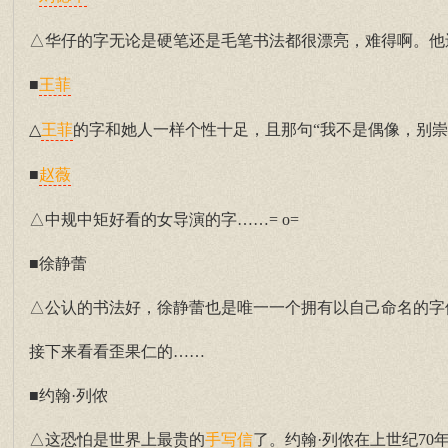
△华仔的字无论是硬笔还是毛笔书法都很漂亮，难得啊。他
■
王菲
△
的字和她人一样个性十足，且那句“我不是偶像，别崇
王菲
■
赵薇
△中规中矩好看的女导演的字……= o=
■徐静蕾
△公认的书法好，徐静蕾也是唯一一个拥有以自己命名的字体
接下来看看歪果仁的……
■约翰·列侬
△这恐怕是世界上最贵的
了。约翰·列侬在上世纪70年代
手写信