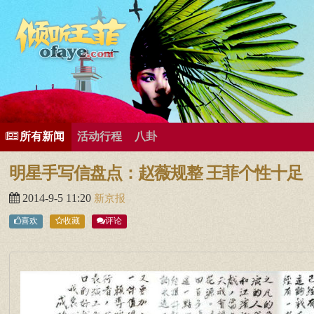
所有歌曲专辑
王菲新闻
王菲的精美图片
王菲精彩视频
王菲论坛
给王菲留言
用户中心
王
所有新闻
活动行程
八卦
明星手写信盘点：赵薇规整 王菲个性十足
2014-9-5 11:20
新京报
喜欢
收藏
评论