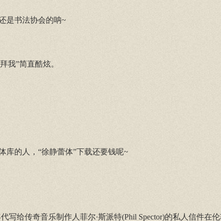
还是书法协会的呐~
拜我”简直酷炫。
库的人，“徐静蕾体”下载还要钱呢~
写给传奇音乐制作人菲尔·斯派特(Phil Spector)的私人信件在伦