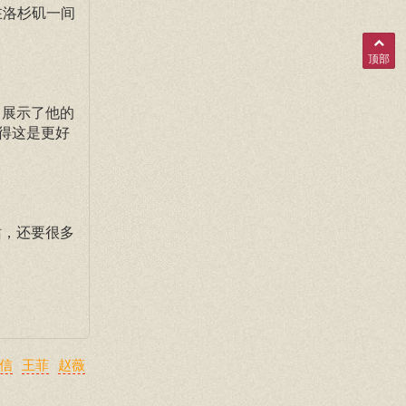
n)在洛杉矶一间
顶部
。展示了他的
得这是更好
站，还要很多
信
王菲
赵薇