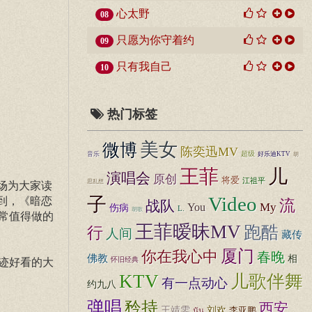
心太野
08
只愿为你守着约
09
只有我自己
10
热门标签
美女
微博
陈奕迅MV
超级
音乐
好乐迪KTV
胡
王菲
儿
演唱会
原创
将爱
江祖平
思乱想
场为大家读
Video
子
到，《暗恋
流
战队
You
My
伤病
L.
胡歌
常值得做的
王菲暧昧MV
跑酷
行
人间
藏传
厦门
你在我心中
春晚
佛教
相
怀旧经典
迹好看的大
KTV
儿歌伴舞
有一点动心
约九八
弹唱
矜持
西安
王靖雯
刘欢
李亚鹏
นัน