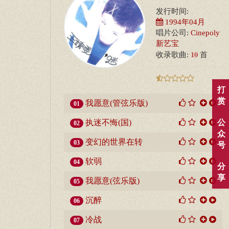
发行时间:
1994年04月
唱片公司:
Cinepoly
新艺宝
10
收录歌曲:
首
打
赏
我愿意(管弦乐版)
01
公
执迷不悔(国)
02
众
变幻的世界在转
03
号
软弱
04
分
享
我愿意(弦乐版)
05
沉醉
06
冷战
07