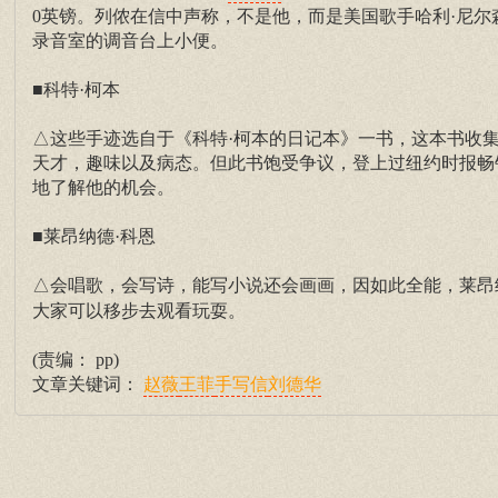
0英镑。列侬在信中声称，不是他，而是美国歌手哈利·尼尔森(Harry 
录音室的调音台上小便。
■科特·柯本
△这些手迹选自于《科特·柯本的日记本》一书，这本书收集
天才，趣味以及病态。但此书饱受争议，登上过纽约时报畅
地了解他的机会。
■莱昂纳德·科恩
△会唱歌，会写诗，能写小说还会画画，因如此全能，莱昂
大家可以移步去观看玩耍。
(责编： pp)
文章关键词：
赵薇
王菲
手写信
刘德华