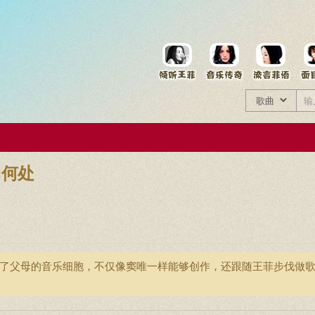
菲资料档案
王菲同款商品
向何处
传了父母的音乐细胞，不仅像窦唯一样能够创作，还跟随王菲步伐做