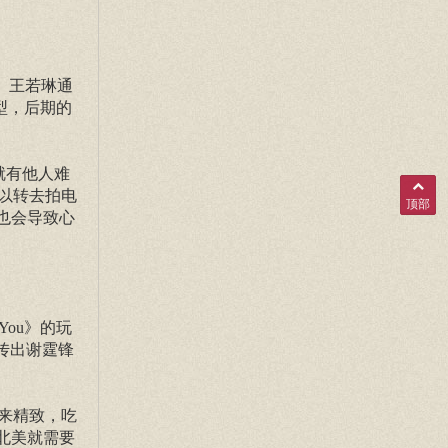
。王若琳通
类型，后期的
就有他人难
以转去拍电
顶部
也会导致心
You》的玩
度传出谢霆锋
来精致，吃
北美就需要