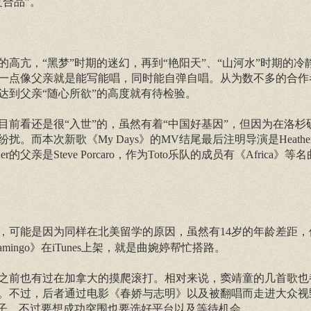
合品”。
高亢，“黑梦”时期的迷幻，再到“艳阳天”、“山河水”时期的冷
一点像父亲就是能写能唱，同时能自弹自唱。从为数不多的合作
达到父亲“随心所欲”的高度就有待检验。
前看还是很“入世”的，虽然有着“中国好基因”，但因为在洛杉
次新歌《My Days》的MV结尾最后注明导演是Heather Po
亲是Steve Porcaro，作为Toto乐队的成员有《Africa》
，可能是因为同样在北美留学的原因，虽然有14岁的年龄差距，
ingo》在iTunes上架，就是曲婉婷帮忙搭路。
之前也有过在加拿大的摸爬滚打。相对来说，窦靖童的几首歌也
。不过，后者通过电影《春娇与志明》以及被翻唱而走进大众视
影子，不过要想成功突围也要选好平台以及等待机会。