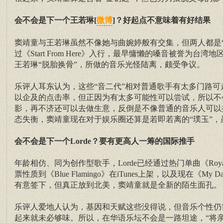
会不会是下一个王若琳[
]？好起点不意味着有好结果
微博
窦靖童与王若琳虽然不像她与曲婉婷般有交集，但两人都是“
过《Start From Here》入行，最早慵懒的嗓音被誉
王若琳“脱胎换骨”，所做的音乐光怪陆离，颇受争议。
乐评人耳东认为，这些“音二代”相对普通歌手有太多门路可走
以企及的点击率，但正因为有太多可能性可以尝试，所以不
影，再不济还可以去做生意，反倒是不像普通的音乐人可以
态失衡，窦靖童现在对于娱乐圈还算是若即若离的“璞玉”
会不会是下一个Lorde？要有更高人一筹的国际推手
年龄相仿、同为创作型歌手，Lorde已经通过热门单曲《Roya
票性质到《Blue Flamingo》在iTunes上架，以及现
有意签下，但真正放到北美，窦靖童就是全新的陌生面孔。
乐评人爱地人认为，基因和天赋这些没得说，但音乐个性仍
起来就未必够味。所以，在华语乐坛不会是一路坦途，“将