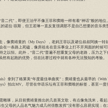
音二代”，即便王治平不像王菲和窦唯一样有着“神话”般的地位
为台湾地区的诺拉·琼斯，但王若琳一直反复强调那不是自己想要的音乐
，像窦靖童的《My Days》，老妈王菲以及诸位叔叔阿姨一转
会在一条路上死磕，像房祖名在音乐事业上打不开局面的时候可
持之以恒。此外，“音二代”普遍不想重复父母的老路，压力之下
，虽然有起跑的优势，但在比赛过程中就有各种无法预知的考验。
ls》拿到了格莱美“年度最佳单曲奖”；窦靖童也从最早的《With 
在《My Days》拍出MV。尽管在华语乐坛有王菲和窦唯的标签，甚至一
需雕琢，从目前窦靖童推出的几首英文歌，有点像免洗米，看起
亲生父母的人品名气魅力成几何倍数发挥”没有那么容易实现；在