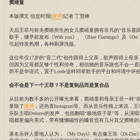
窦靖童
本版撰文 信息时报[
]记者 丁慧峰
微博
天后王菲与前夫窦唯所生的女儿窦靖童拥有非凡的“音乐基
歌手，继早前发布《With you》、《Blue Flamingo》及
引起转发热潮，各种刷屏洗版。
这位年仅17岁的“音二代”创作跟得上父亲，歌声跟得上母
但因为父母都足够个性和传奇，相信她的音乐路也不会一直
而不是华语式，置于Lorde这样同辈歌手的平台和环境中评
会不会是下一个王菲？不是复制品而是复合品
从目前为数不多的公开曝光来看，窦靖童和母亲王菲一样“
童除了
，还热衷Instagram等。而从音乐性格上来
微博
乐队主唱Dolores的发声，包括翻唱“极地双子星”等，
唱都更偏向美式，带有慵懒磁性的嗓音也有几分其父窦唯的
著名乐评人爱地人认为，《My Days》有点像王菲《Di-