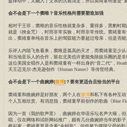
盈律动中，又融入了父亲的沉着淡定，所以窦靖童明显是“复
会不会是下一个窦唯？音乐性格尚需要塑造加强
相对于王菲，窦唯的音乐性格就复杂多、重得多，黑豹时期的
就是《殃金咒》，时而非常实验，时而非常传统。窦靖童有
出，窦靖童单纯在音乐上的驾驭能力要超过母亲，但是否能
乐评人内陆飞鱼看来，窦唯是孤高的天才，而窦靖童至少从目
和当地音乐人的合作，留在北美也许更能免除娱乐圈的是非纷扰。而本
这位美国女唱作人是和窦靖童有一样出身的“音二代”，Heather的父
天王迈克尔·杰克逊创作《Human Nature》等传世经典。
会不会是下一个曲婉婷[
]？要有更适合且恰当的平台
微博
窦靖童和曲婉婷是好朋友，两个人在
和私下有各种互动
微博
个人互相欣赏。有消息指，窦靖童早前创作的歌曲《Blue Flam
因为一首《我的歌声里》，曲婉婷在华语乐坛名声大噪，但
唱，仅在网络和试听网站推广，颇有几分曲婉婷当年的影子
根起家；窦靖童算是含着“金钥匙”，但也努力摆脱父母的