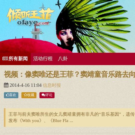
所有歌曲专辑
王菲新闻
王菲的精美图片
王菲精彩视频
王菲论坛
给王菲留言
用户中心
王
所有新闻
活动行程
八卦
视频：像窦唯还是王菲？窦靖童音乐路去
2014-4-16 11:04
信息时报
喜欢
收藏
评论
王菲与前夫窦唯所生的女儿窦靖童拥有非凡的“音乐基因”，遗
发布《With you》、《Blue Fla ...