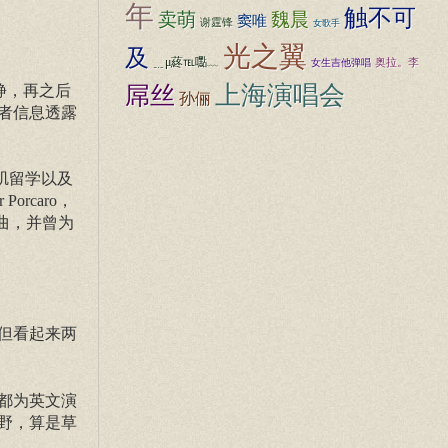
年
触不可
卖萌
魏晨
窦唯
谢霆锋
女歌手
光之翼
及
﹎μ蔠℡嚸﹏
女生吉他弹唱
奥拉。李
上海演唱会
静，再之后
屌丝
孙俪
者信息透露
矶留学以及
rcaro，
等名曲，并曾为
但看起来两
都为英文演
野，算是草