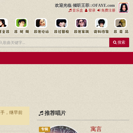
欢迎光临 倾听王菲::OFAYE.com
音乐盒
登录
免费注册
搜索
歌手，继早前
推荐唱片
寓言
专辑