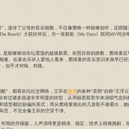
因”，遗传了父母的音乐细胞，不仅像窦唯一样能够创作，还跟随
《On The Beach》大获好评后，另一首新歌《My Days》联同MV
亲，是能够掀动乐坛震荡的超级新星。依照目前的路数，窦靖童迟
顺遂。在著名乐评人爱地人看来，窦靖童的音乐意识本身早已经
价，似乎才对味、对路。
很酷”，都喜欢玩社交网络，王菲在
的各种“卖萌”自称“王浮
微博
说，王菲有过诸多痕迹非常明显的转型，从邓丽君那里学来演唱气息
从演唱和造型都比较偏向英式；而从窦靖童推出的几首歌不难看出，
风范，不完全像王菲的空灵干净。
Dar》时期的升级版，人声演绎更是精准、稳定，技术上很难挑剔，