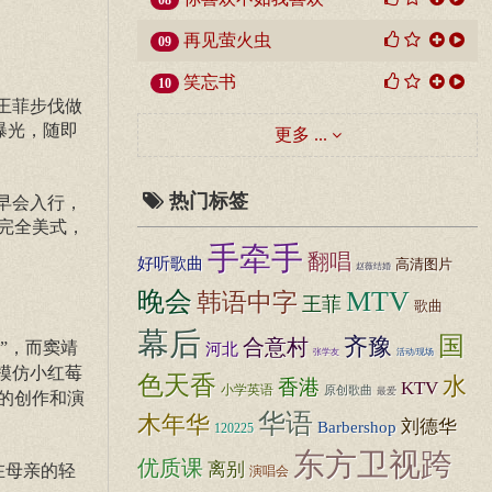
08
再见萤火虫
09
笑忘书
10
王菲步伐做
同步曝光，随即
更多 ...
热门标签
早会入行，
完全美式，
手牵手
翻唱
好听歌曲
高清图片
赵薇结婚
晚会
MTV
韩语中字
王菲
歌曲
幕后
国
齐豫
合意村
云”，而窦靖
河北
张学友
活动/现场
到模仿小红莓
色天香
水
香港
KTV
小学英语
原创歌曲
最爱
她的创作和演
华语
木年华
刘德华
Barbershop
120225
东方卫视跨
优质课
离别
在母亲的轻
演唱会