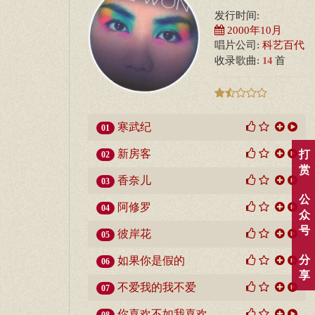
发行时间:
2000年10月
唱片公司:
科艺百代
14
收录歌曲:
首
寒武纪
01
新房客
打
02
赏
香奈儿
03
公
阿修罗
04
众
号
彼岸花
05
分
如果你是假的
06
享
不爱我的我不爱
07
你喜欢不如我喜欢