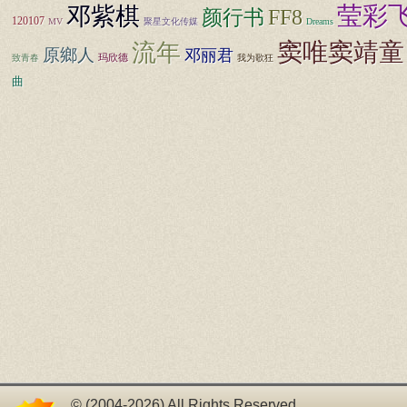
莹彩
邓紫棋
FF8
颜行书
120107
MV
聚星文化传媒
Dreams
窦唯窦靖童
流年
原鄉人
邓丽君
玛欣德
致青春
我为歌狂
曲
© (2004-2026) All Rights Reserved.