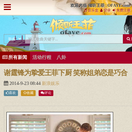
欢迎光临 倾听王菲::OFAYE.com
音乐盒
登录
免费注册
所有新闻
活动行程
八卦
谢霆锋为挚爱王菲下厨 笑称姐弟恋是巧合
2014-9-23 08:44
新浪娱乐
喜欢
收藏
评论