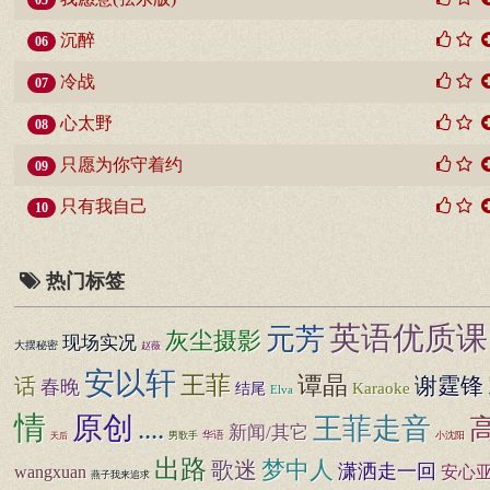
05
沉醉
06
冷战
07
心太野
08
只愿为你守着约
09
只有我自己
10
热门标签
英语优质课
元芳
灰尘摄影
现场实况
大摆秘密
赵薇
安以轩
王菲
谭晶
谢霆锋
话
春晚
Karaoke
结尾
Elva
情
原创
王菲走音
....
新闻/其它
男歌手
华语
小沈阳
天后
出路
歌迷
梦中人
潇洒走一回
wangxuan
安心
燕子我来追求