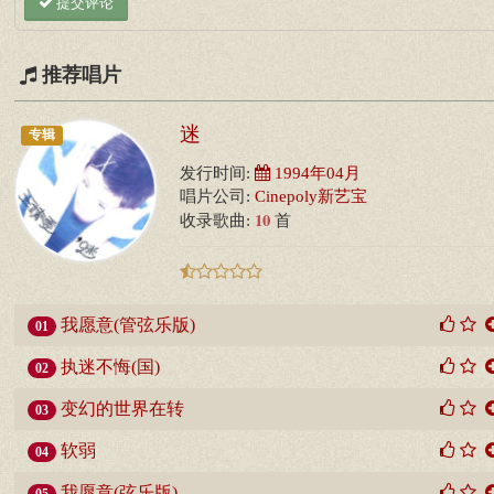
提交评论
推荐唱片
迷
专辑
发行时间:
1994年04月
唱片公司:
Cinepoly新艺宝
10
收录歌曲:
首
我愿意(管弦乐版)
01
执迷不悔(国)
02
变幻的世界在转
03
软弱
04
我愿意(弦乐版)