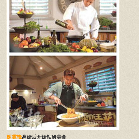
离婚后开始钻研美食
谢霆锋