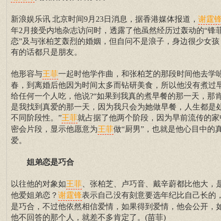
新浪娱乐讯 北京时间9月23日消息，据香港媒体报道，
谢霆
年2月接受内地杂志访问时，透露了他虽然经历过轰动的“锋
恋”及与张柏芝轰烈的婚姻，但自问不是浪子，身边很少女孩
有的话都只是朋友。
他形容与
一起时他学作曲，和张柏芝的那段时间他去学
王菲
春，到离婚后他因为时间太多而钻研美食，所以他没有煮过
给任何一个人吃，他说?“如果到我真的煮早餐的那一天，那
是我找到真爱的那一天，因为我只会为她做早餐，人生都是
不同阶段性。”
就占据了他两个阶段，因为早前流传的家
王菲
密会片段，显示他愿意为
做“厨男”，也就是他心目中的
王菲
爱。
姐弟恋是巧合
以往他的对象如
、张柏芝、卢巧音、戴辛蔚都比他大，
王菲
他爱姐弟恋？
表示自己没有刻意要选年纪比自己长的
谢霆锋
是巧合，不过他依然相信爱情，如果得到爱情，他会公开，
他不回答的那个人，就差不多肯定了。(苗菲)