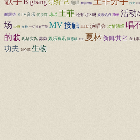
歌手
王菲分手
Bigbang
讨好自己
翻唱
教学视频
投资
独
王菲
活动
谢霆锋
KTV音乐
还有记忆吗
优质课
琼瑶
娱乐热点
跨年
MV
场
唱
接触
me
演唱会
动情演绎
经典
女神
一切皆有可能
夏林
的歌
新闻/其它
娱乐资讯
苏芮
现场实况
通辽李
陈惠敏
北京
生物
功夫
刘亦菲