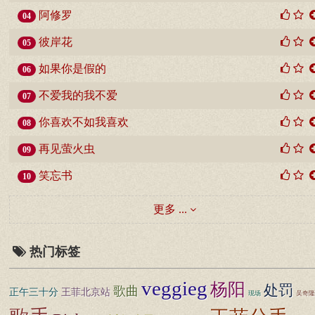
阿修罗
04
彼岸花
05
如果你是假的
06
不爱我的我不爱
07
你喜欢不如我喜欢
08
再见萤火虫
09
笑忘书
10
更多 ...
热门标签
veggieg
杨阳
处罚
歌曲
正午三十分
王菲北京站
现场
吴奇隆