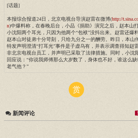
[话题]
本报综合报道24日，北京电视台导演赵雷在微博(
http://t.sina.
n
)中爆料称，在春晚后台，小品《捐助》演完之后，赵本山
小沈阳两个耳光，只因为他两个“包袱”没抖出来。赵雷还爆
赵本山对徒弟十分苛刻，只给九分之一的酬劳。昨日，本山
特发声明澄清“打耳光”事件是子虚乌有，并表示调查得知赵
非北京电视台员工，并声明已采取了法律措施。同时，小沈
回应说：“你说我师傅那么大岁数了，身体也不好，谁这么缺
老气他？”
赏
新闻评论