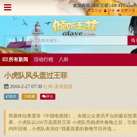
欢迎光临 倾听王菲::OFAYE.com
音乐盒
登录
免费注册
所有新闻
活动行程
八卦
小虎队风头盖过王菲
2010-2-27 07:30
红网-潇湘晨报
喜欢
收藏
评论
而最终结果需等《中国电视报》、央视公众资讯平台的最后投票
果。小虎队以200万选票胜王菲 小虎队亮相虎年春晚之后，引发
内怀旧潮，小虎队表演在“我最喜爱的春晚节目评选 ...