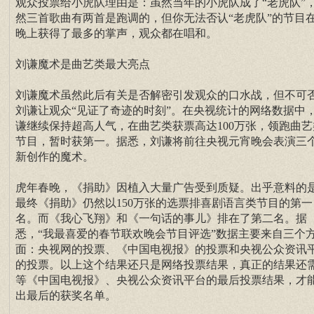
观众投票给小虎队理由是：虽然当年的小虎队成了“老虎队”
然三首歌曲有两首是跑调的，但你无法否认“老虎队”的节目
晚上获得了最多的掌声，观众都在唱和。
刘谦魔术是曲艺类最大亮点
刘谦魔术虽然此后有关是否解密引发观众的口水战，但不可
刘谦让观众“见证了奇迹的时刻”。在央视统计的网络数据中
谦继续保持超高人气，在曲艺类获票高达100万张，领跑曲艺
节目，暂时获第一。据悉，刘谦将前往央视元宵晚会表演三
新创作的魔术。
虎年春晚，《捐助》因植入大量广告受到质疑。出乎意料的
最终《捐助》仍然以150万张的选票排喜剧语言类节目的第一
名。而《我心飞翔》和《一句话的事儿》排在了第二名。据
悉，“我最喜爱的春节联欢晚会节目评选”数据主要来自三个
面：央视网的投票、《中国电视报》的投票和央视公众资讯
的投票。以上这个结果还只是网络投票结果，真正的结果还
等《中国电视报》、央视公众资讯平台的最后投票结果，才
出最后的获奖名单。