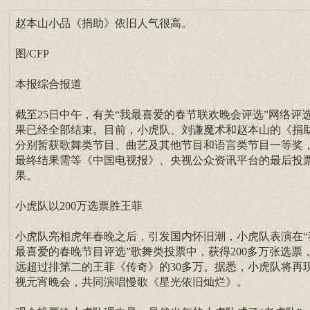
赵本山小品《捐助》依旧人气很高。
图/CFP
本报综合报道
截至25日中午，有关“我最喜爱的春节联欢晚会评选”网络评
果已经全部结束。目前，小虎队、刘谦魔术和赵本山的《捐
分别暂获歌舞类节目、曲艺及其他节目和语言类节目一等奖
最终结果需等《中国电视报》、央视公众资讯平台的最后投
果。
小虎队以200万选票胜王菲
小虎队亮相虎年春晚之后，引发国内怀旧潮，小虎队表演在“
最喜爱的春晚节目评选”歌舞类投票中，获得200多万张选票
远超过排第二的王菲《传奇》的30多万。据悉，小虎队将再
视元宵晚会，共同演唱慢歌《星光依旧灿烂》。