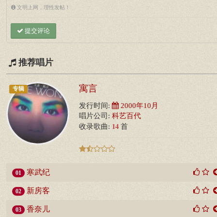
文明上网，理性发帖！
提交评论
推荐唱片
寓言
专辑
发行时间:
2000年10月
唱片公司:
科艺百代
14
收录歌曲:
首
寒武纪
01
新房客
02
香奈儿
03