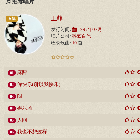
推荐唱片
王菲
专辑
发行时间:
1997年07月
唱片公司:
科艺百代
10
收录歌曲:
首
麻醉
01
你快乐(所以我快乐)
02
闷
03
娱乐场
04
人间
05
我也不想这样
06