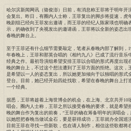
哈尔滨新闻网讯（骆俊澎）日前，有消息称王菲将于明年开
会复出。昨日，有圈内人士称，王菲复出的脚步将提速，虎
晚剧组已经向王菲发出邀请，而王菲的经纪人陈家瑛也明确
示，的确收到了央视发出的邀请函，王菲将以全新的姿态出
春晚的舞台上。
至于王菲还有什么细节需要敲定，笔者从春晚内部了解到，19
年春晚上，王菲和那英合唱的《相约九八》已成了流行音乐
经典之作。最初导演组希望安排王菲以合唱的形式再度出现
晚的舞台上，不过这个想法遭到了王菲方面的拒绝。这次，
是希望以一人的姿态复出，所以她更加倾向于以独唱的形式
登台。目前，她已经开始四处找歌，希望在春晚的舞台上打
一个经典。
据悉，王菲将趁着上海世博会的机会，在上海、北京共开10
唱会。圈内人士称，王菲之所以接受春晚的要求，就是希望
晚的舞台作为复出的前奏，“王菲的确在筹备明年的演唱会，
以她想把春晚当做试金石，要是获得成功，王菲就办全国巡
目前王菲在寻找一些新歌，也在请人制作，相信这些歌都将