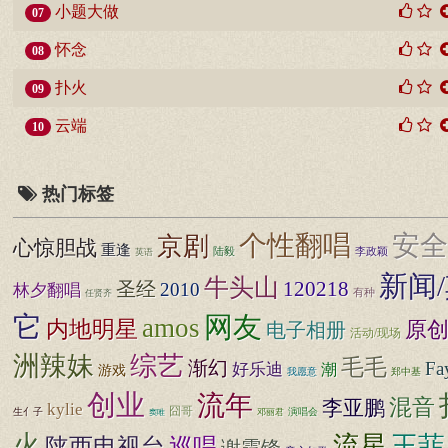
小题大做
07
怀念
08
扑火
09
云端
10
热门标签
个性翻唱
安全
京剧
心惊胆战
重逢
陆毅
李政颖
英语
新闻
牛头山
120218
圣经
2010
林夕翻唱
有种
任贤齐
它
网友
amos
内地明星
原
电子相册
活动/现场
洲辣妹
综艺
毛毛
渐幻
Fa
好乐迪
潮
游戏
我愿意
郑中基
创业
流年
混音
李亚鹏
kylie
囧哥
生亻子
演唱会
邓丽君
窦唯
火
流星
王菲
巡唱
陕西电视台