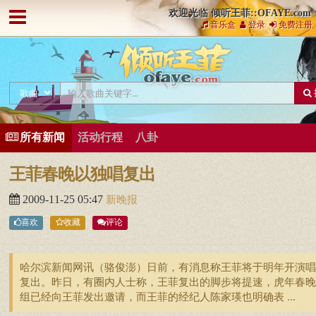
欢迎光临 倾听王菲::OFAYE.com
音乐盒
登录
免费注册
所有新闻
活动行程
八卦
王菲春晚以独唱复出
2009-11-25 05:47
新晚报
喜欢
收藏
评论
哈尔滨新闻网讯（骆俊澎）日前，有消息称王菲将于明年开演唱
复出。昨日，有圈内人士称，王菲复出的脚步将提速，虎年春晚
组已经向王菲发出邀请，而王菲的经纪人陈家瑛也明确表 ...